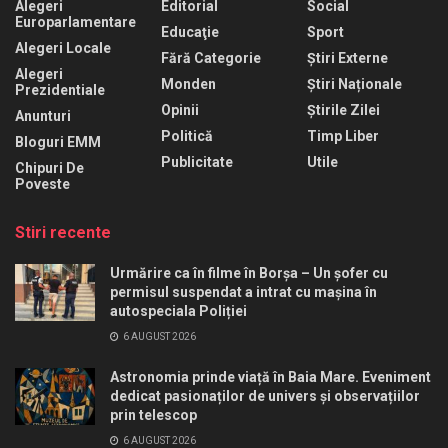
Alegeri
Editorial
Social
Europarlamentare
Educaţie
Sport
Alegeri Locale
Fără Categorie
Știri Externe
Alegeri
Monden
Știri Naționale
Prezidentiale
Opinii
Știrile Zilei
Anunturi
Politică
Timp Liber
Bloguri EMM
Publicitate
Utile
Chipuri De
Poveste
Stiri recente
Urmărire ca în filme în Borșa – Un șofer cu
permisul suspendat a intrat cu mașina în
autospeciala Poliției
6 AUGUST 2026
Astronomia prinde viață în Baia Mare. Eveniment
dedicat pasionaților de univers și observațiilor
prin telescop
6 AUGUST 2026