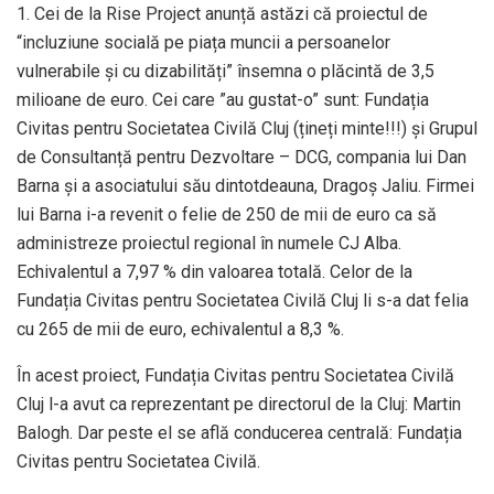
1. Cei de la Rise Project anunță astăzi că proiectul de
“incluziune socială pe piața muncii a persoanelor
vulnerabile și cu dizabilități” însemna o plăcintă de 3,5
milioane de euro. Cei care ”au gustat-o” sunt: Fundația
Civitas pentru Societatea Civilă Cluj (țineți minte!!!) și Grupul
de Consultanță pentru Dezvoltare – DCG, compania lui Dan
Barna și a asociatului său dintotdeauna, Dragoș Jaliu. Firmei
lui Barna i-a revenit o felie de 250 de mii de euro ca să
administreze proiectul regional în numele CJ Alba.
Echivalentul a 7,97 % din valoarea totală. Celor de la
Fundația Civitas pentru Societatea Civilă Cluj li s-a dat felia
cu 265 de mii de euro, echivalentul a 8,3 %.
În acest proiect, Fundația Civitas pentru Societatea Civilă
Cluj l-a avut ca reprezentant pe directorul de la Cluj: Martin
Balogh. Dar peste el se află conducerea centrală: Fundația
Civitas pentru Societatea Civilă.