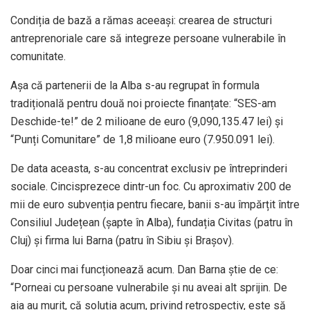
Condiția de bază a rămas aceeași: crearea de structuri
antreprenoriale care să integreze persoane vulnerabile în
comunitate.
Așa că partenerii de la Alba s-au regrupat în formula
tradițională pentru două noi proiecte finanțate: “SES-am
Deschide-te!” de 2 milioane de euro (9,090,135.47 lei) și
“Punți Comunitare” de 1,8 milioane euro (7.950.091 lei).
De data aceasta, s-au concentrat exclusiv pe întreprinderi
sociale. Cincisprezece dintr-un foc. Cu aproximativ 200 de
mii de euro subvenția pentru fiecare, banii s-au împărțit între
Consiliul Județean (șapte în Alba), fundația Civitas (patru în
Cluj) și firma lui Barna (patru în Sibiu și Brașov).
Doar cinci mai funcționează acum. Dan Barna știe de ce:
“Porneai cu persoane vulnerabile și nu aveai alt sprijin. De
aia au murit, că soluția acum, privind retrospectiv, este să