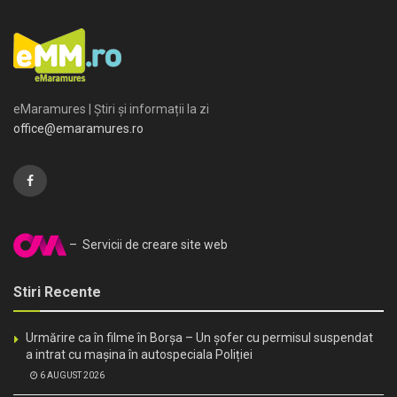
eMaramures | Știri și informații la zi
office@emaramures.ro
– Servicii de creare site web
Stiri Recente
Urmărire ca în filme în Borșa – Un șofer cu permisul suspendat
a intrat cu mașina în autospeciala Poliției
6 AUGUST 2026