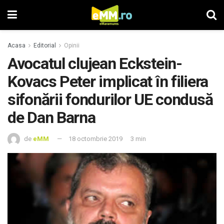
Acasa
Editorial
Opinii
Avocatul clujean Eckstein-
Kovacs Peter implicat în filiera
sifonării fondurilor UE condusă
de Dan Barna
de
eMM
18 octombrie 2019
3 min