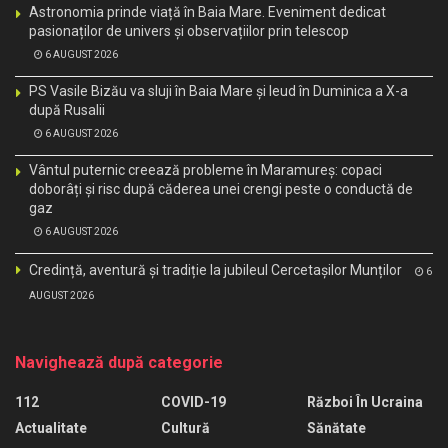
Astronomia prinde viață în Baia Mare. Eveniment dedicat
pasionaților de univers și observațiilor prin telescop
6 AUGUST 2026
PS Vasile Bizău va sluji în Baia Mare și Ieud în Duminica a X-a
după Rusalii
6 AUGUST 2026
Vântul puternic creează probleme în Maramureș: copaci
doborâți și risc după căderea unei crengi peste o conductă de
gaz
6 AUGUST 2026
Credință, aventură și tradiție la jubileul Cercetașilor Munților
6
AUGUST 2026
Navighează după categorie
112
COVID-19
Război În Ucraina
Actualitate
Cultură
Sănătate