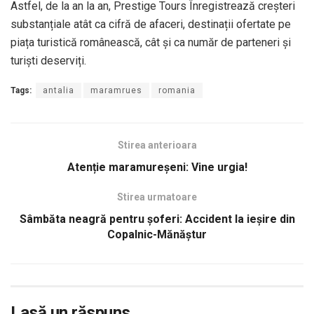
Astfel, de la an la an, Prestige Tours Înregistrează creșteri
substanțiale atât ca cifră de afaceri, destinații ofertate pe
piața turistică românească, cât și ca număr de parteneri și
turiști deserviți.
Tags:
antalia
maramrues
romania
Stirea anterioara
Atenție maramureșeni: Vine urgia!
Stirea urmatoare
Sâmbăta neagră pentru șoferi: Accident la ieșire din
Copalnic-Mănăștur
Lasă un răspuns