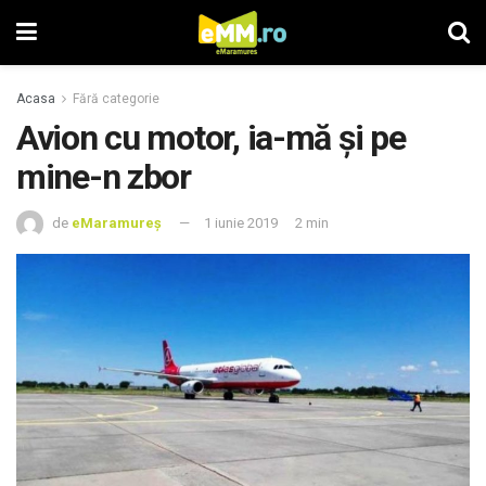
Acasa
Fără categorie
Avion cu motor, ia-mă și pe
mine-n zbor
de
eMaramureș
1 iunie 2019
2 min