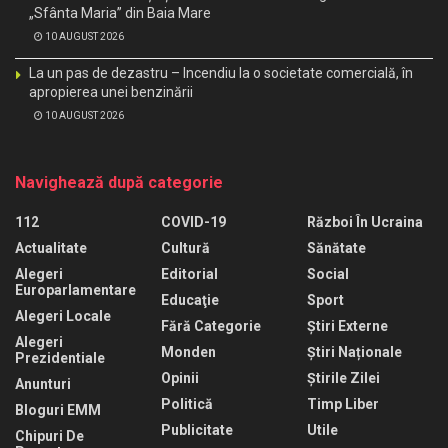
„Sfânta Maria” din Baia Mare
10 AUGUST 2026
La un pas de dezastru – Incendiu la o societate comercială, în
apropierea unei benzinării
10 AUGUST 2026
Navighează după categorie
112
COVID-19
Război În Ucraina
Actualitate
Cultură
Sănătate
Alegeri
Editorial
Social
Europarlamentare
Educaţie
Sport
Alegeri Locale
Fără Categorie
Știri Externe
Alegeri
Monden
Știri Naționale
Prezidentiale
Opinii
Știrile Zilei
Anunturi
Politică
Timp Liber
Bloguri EMM
Publicitate
Utile
Chipuri De