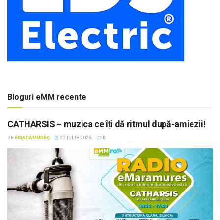
Bloguri eMM recente
CATHARSIS – muzica ce îți dă ritmul după-amiezii!
DE
EMARAMUREȘ
29 IULIE 2026
0