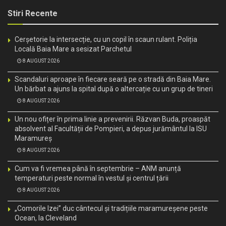
Stiri Recente
Cerșetorie la intersecție, cu un copil în scaun rulant. Poliția
Locală Baia Mare a sesizat Parchetul
8 AUGUST 2026
Scandaluri aproape în fiecare seară pe o stradă din Baia Mare.
Un bărbat a ajuns la spital după o altercație cu un grup de tineri
8 AUGUST 2026
Un nou ofițer în prima linie a prevenirii. Răzvan Buda, proaspăt
absolvent al Facultății de Pompieri, a depus jurământul la ISU
Maramureș
8 AUGUST 2026
Cum va fi vremea până în septembrie – ANM anunță
temperaturi peste normal în vestul și centrul țării
8 AUGUST 2026
„Comorile Izei” duc cântecul și tradițiile maramureșene peste
Ocean, la Cleveland