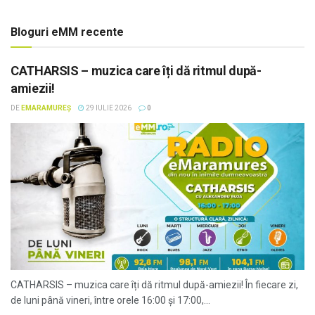
Bloguri eMM recente
CATHARSIS – muzica care îți dă ritmul după-
amiezii!
DE
EMARAMUREȘ
29 IULIE 2026
0
CATHARSIS – muzica care îți dă ritmul după-amiezii! În fiecare zi,
de luni până vineri, între orele 16:00 și 17:00,...