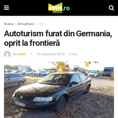
Acasa
Actualitate
112
Autoturism furat din Germania,
oprit la frontieră
de
eMM
16 octombrie 2019
1 min