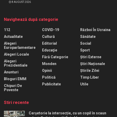
8 AUGUST 2026
Navighează după categorie
112
COVID-19
Război În Ucraina
Actualitate
Cultură
Sănătate
Alegeri
Editorial
Social
Europarlamentare
Educaţie
Sport
Alegeri Locale
Fără Categorie
Știri Externe
Alegeri
Monden
Știri Naționale
Prezidentiale
Opinii
Știrile Zilei
Anunturi
Politică
Timp Liber
Bloguri EMM
Publicitate
Utile
Chipuri De
Poveste
Stiri recente
Cerșetorie la intersecție, cu un copil în scaun