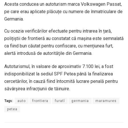
Acesta conducea un autoturism marca Volkswagen Passat,
pe care erau aplicate plăcuțe cu numere de înmatriculare de
Germania.
Cu ocazia verificărilor efectuate pentru intrarea în țară,
polițiștii de frontieră au constatat că mașina este semnalată
ca fiind bun căutat pentru confiscare, cu mențiunea furt,
alertă introdusă de autorităţile din Germania.
Autoturismul, în valoare de aproximativ 7.100 lei, a fost
indisponibilizat la sediul SPF Petea până la finalizarea
cercetărilor, în cauză fiind întocmită lucrare penală pentru
săvârșirea infracțiunii de tăinuire.
Tags:
auto
frontiera
furatî
germania
maramures
petea