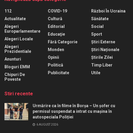
112
COVID-19
Război În Ucraina
Actualitate
Cultură
Sănătate
Alegeri
Editorial
Social
Europarlamentare
Educaţie
Sport
Alegeri Locale
Fără Categorie
Știri Externe
Alegeri
Monden
Știri Naționale
Prezidentiale
Opinii
Știrile Zilei
Anunturi
Politică
Timp Liber
Bloguri EMM
Publicitate
Utile
Chipuri De
Poveste
Stiri recente
Urmărire ca în filme în Borșa – Un șofer cu
permisul suspendat a intrat cu mașina în
autospeciala Poliției
6 AUGUST 2026