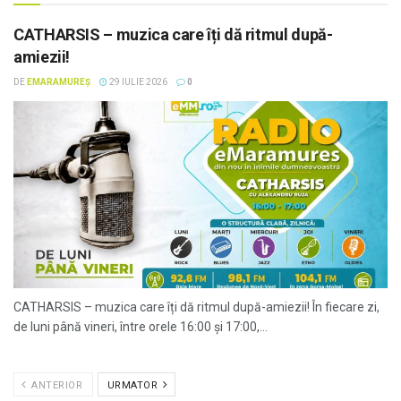
CATHARSIS – muzica care îți dă ritmul după-
amiezii!
DE
EMARAMUREȘ
29 IULIE 2026
0
CATHARSIS – muzica care îți dă ritmul după-amiezii! În fiecare zi,
de luni până vineri, între orele 16:00 și 17:00,...
ANTERIOR
URMATOR