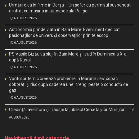
Urmărire ca în filme în Borșa – Un șofer cu permisul suspendat
a intrat cu mașina în autospeciala Poliției
6 AUGUST 2026
Astronomia prinde viață în Baia Mare. Eveniment dedicat
pasionaților de univers și observațiilor prin telescop
6 AUGUST 2026
PS Vasile Bizău va sluji în Baia Mare și Ieud în Duminica a X-a
după Rusalii
6 AUGUST 2026
Vântul puternic creează probleme în Maramureș: copaci
doborâți și risc după căderea unei crengi peste o conductă de
gaz
6 AUGUST 2026
Credință, aventură și tradiție la jubileul Cercetașilor Munților
6
AUGUST 2026
Navighează după categorie