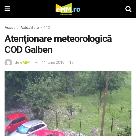
Acasa
Actualitate
112
Atenţionare meteorologică
COD Galben
de
eMM
11 iunie 2019
1 min