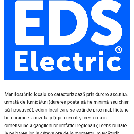
Manifestările locale se caracterizează prin durere ascuțită,
urmată de furnicături (durerea poate să fie minimă sau chiar
să lipsească); edem local care se extinde proximal; flictene
hemoragice la nivelul plăgii mușcate; creșterea în
dimensiune a ganglionilor limfatici regionali și sensibilitate
la palparea lor, la câteva ore de la momentul mușcăturii;