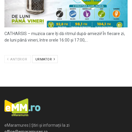
CATHARSIS – muzica care îți dă ritmul după-amiezii! În fiecare zi,
de luni până vineri, între orele 16:00 și 17:00,...
ANTERIOR
URMATOR
eMaramures | Știri și informații la zi
office@emaramures.ro