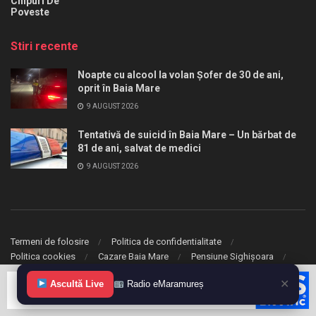
Chipuri De
Poveste
Stiri recente
Noapte cu alcool la volan Șofer de 30 de ani,
oprit în Baia Mare
9 AUGUST 2026
Tentativă de suicid în Baia Mare – Un bărbat de
81 de ani, salvat de medici
9 AUGUST 2026
Termeni de folosire
Politica de confidentialitate
Politica cookies
Cazare Baia Mare
Pensiune Sighișoara
✕
Ascultă Live
Radio eMaramureș
© 2020 eMaramures. Toate drepturile rezervate.