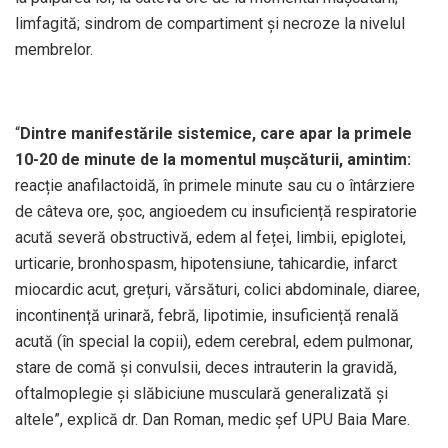
limfagită; sindrom de compartiment și necroze la nivelul
membrelor.
“
Dintre manifestările sistemice, care apar la primele
10-20 de minute de la momentul mușcăturii, amintim:
reacție anafilactoidă, în primele minute sau cu o întârziere
de câteva ore, șoc, angioedem cu insuficiență respiratorie
acută severă obstructivă, edem al feței, limbii, epiglotei,
urticarie, bronhospasm, hipotensiune, tahicardie, infarct
miocardic acut, grețuri, vărsături, colici abdominale, diaree,
incontinență urinară, febră, lipotimie, insuficiență renală
acută (în special la copii), edem cerebral, edem pulmonar,
stare de comă și convulsii, deces intrauterin la gravidă,
oftalmoplegie și slăbiciune musculară generalizată și
altele”, explică dr. Dan Roman, medic șef UPU Baia Mare.