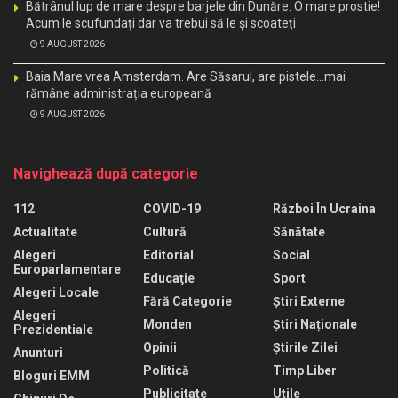
Bătrânul lup de mare despre barjele din Dunăre: O mare prostie!
Acum le scufundați dar va trebui să le și scoateți
9 AUGUST 2026
Baia Mare vrea Amsterdam. Are Săsarul, are pistele…mai
rămâne administrația europeană
9 AUGUST 2026
Navighează după categorie
112
COVID-19
Război În Ucraina
Actualitate
Cultură
Sănătate
Alegeri
Editorial
Social
Europarlamentare
Educaţie
Sport
Alegeri Locale
Fără Categorie
Știri Externe
Alegeri
Monden
Știri Naționale
Prezidentiale
Opinii
Știrile Zilei
Anunturi
Politică
Timp Liber
Bloguri EMM
Publicitate
Utile