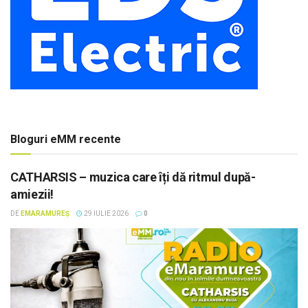
Bloguri eMM recente
CATHARSIS – muzica care îți dă ritmul după-
amiezii!
DE
EMARAMUREȘ
29 IULIE 2026
0