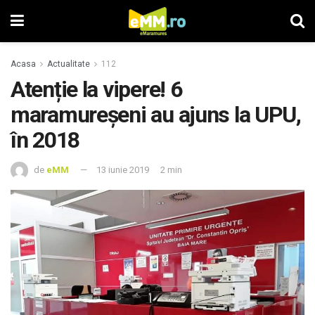
Acasa
Actualitate
112
Atenție la vipere! 6
maramureşeni au ajuns la UPU,
în 2018
de
eMM
13 iunie 2019
2 min