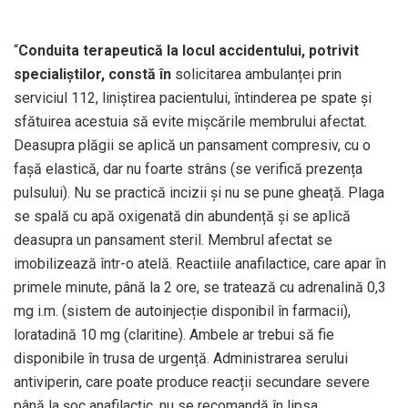
“
Conduita terapeutică la locul accidentului, potrivit
specialiștilor, constă în
solicitarea ambulanței prin
serviciul 112, liniștirea pacientului, întinderea pe spate și
sfătuirea acestuia să evite mișcările membrului afectat.
Deasupra plăgii se aplică un pansament compresiv, cu o
fașă elastică, dar nu foarte strâns (se verifică prezența
pulsului). Nu se practică incizii și nu se pune gheață. Plaga
se spală cu apă oxigenată din abundență și se aplică
deasupra un pansament steril. Membrul afectat se
imobilizează într-o atelă. Reactiile anafilactice, care apar în
primele minute, până la 2 ore, se tratează cu adrenalină 0,3
mg i.m. (sistem de autoinjecție disponibil în farmacii),
loratadină 10 mg (claritine). Ambele ar trebui să fie
disponibile în trusa de urgență. Administrarea serului
antiviperin, care poate produce reacții secundare severe
până la șoc anafilactic, nu se recomandă în lipsa