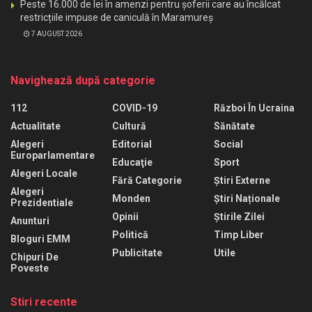
Peste 16.000 de lei în amenzi pentru șoferii care au încălcat
restricțiile impuse de caniculă în Maramureș
7 AUGUST 2026
Navighează după categorie
112
COVID-19
Război În Ucraina
Actualitate
Cultură
Sănătate
Alegeri
Editorial
Social
Europarlamentare
Educaţie
Sport
Alegeri Locale
Fără Categorie
Știri Externe
Alegeri
Monden
Știri Naționale
Prezidentiale
Opinii
Știrile Zilei
Anunturi
Politică
Timp Liber
Bloguri EMM
Publicitate
Utile
Chipuri De
Poveste
Stiri recente