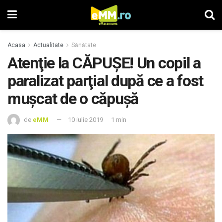
Acasa
Actualitate
Sănătate
Atenţie la CĂPUŞE! Un copil a
paralizat parţial după ce a fost
mușcat de o căpușă
de
eMM
10 iulie 2019
1 min