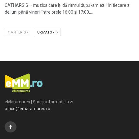
CATHARSIS – muzica care îți dă ritmul după-amiezii! În fiecare zi,
de luni până vineri, între orele 16:00 și 17:00,...
ANTERIOR
URMATOR
eMaramures | Știri și informații la zi
office@emaramures.ro