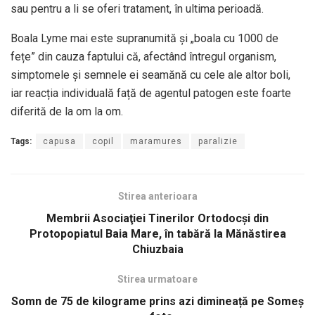
sau pentru a li se oferi tratament, în ultima perioadă.
Boala Lyme mai este supranumită și „boala cu 1000 de
fețe” din cauza faptului că, afectând întregul organism,
simptomele și semnele ei seamănă cu cele ale altor boli,
iar reacția individuală față de agentul patogen este foarte
diferită de la om la om.
Tags:
capusa
copil
maramures
paralizie
Stirea anterioara
Membrii Asociaţiei Tinerilor Ortodocşi din
Protopopiatul Baia Mare, în tabără la Mănăstirea
Chiuzbaia
Stirea urmatoare
Somn de 75 de kilograme prins azi dimineață pe Someș