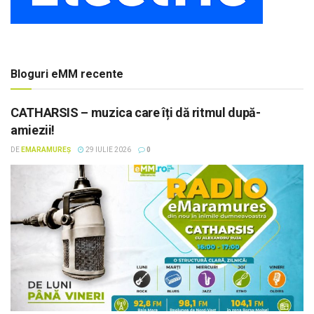
Bloguri eMM recente
CATHARSIS – muzica care îți dă ritmul după-
amiezii!
DE
EMARAMUREȘ
29 IULIE 2026
0