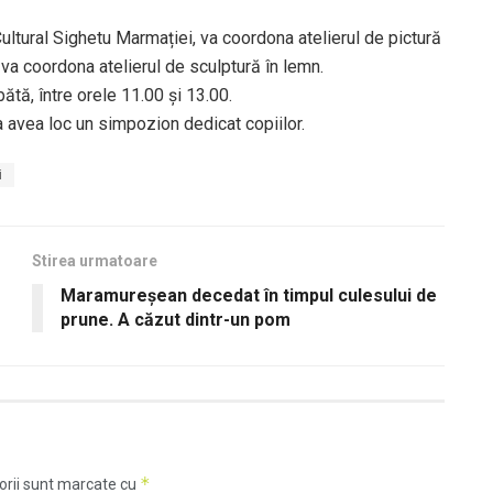
Cultural Sighetu Marmației, va coordona atelierul de pictură
va coordona atelierul de sculptură în lemn.
ătă, între orele 11.00 şi 13.00.
a avea loc un simpozion dedicat copiilor.
i
Stirea urmatoare
Maramureșean decedat în timpul culesului de
prune. A căzut dintr-un pom
*
orii sunt marcate cu