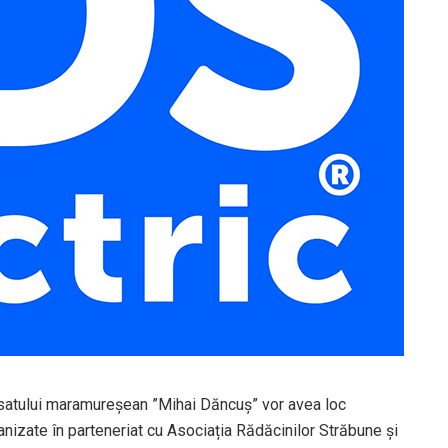
satului maramureșean ”Mihai Dăncuș” vor avea loc
ganizate în parteneriat cu Asociația Rădăcinilor Străbune și