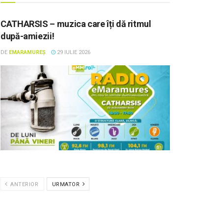
CATHARSIS – muzica care îți dă ritmul
după-amiezii!
DE
EMARAMUREȘ
29 IULIE 2026
ANTERIOR
URMATOR