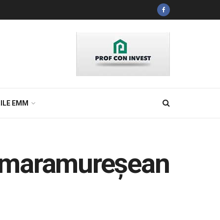
ILE EMM
ui maramureșean