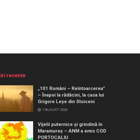
tiri recente
„101 Români – Reîntoarcerea”
– Înapoi la rădăcini, la casa lui
Grigore Leșe din Stoiceni
7 AUGUST 2026
Vijelii puternice și grindină în
Maramureș – ANM a emis COD
PORTOCALIU