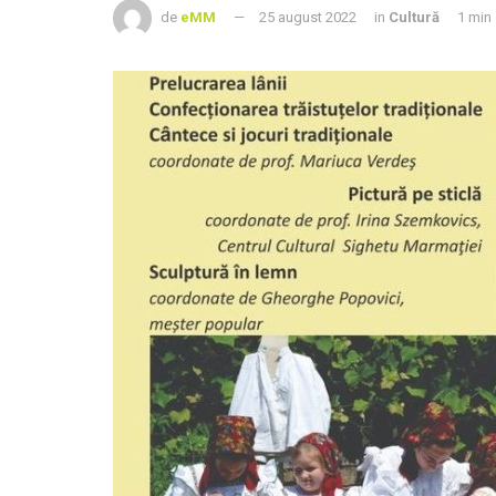
de
eMM
25 august 2022
in
Cultură
1 min