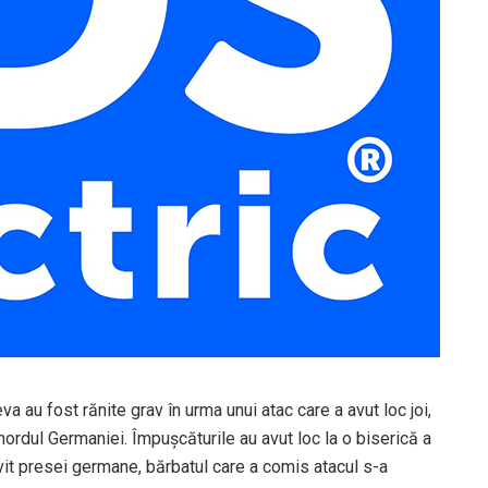
a au fost rănite grav în urma unui atac care a avut loc joi,
 nordul Germaniei. Împușcăturile au avut loc la o biserică a
rivit presei germane, bărbatul care a comis atacul s-a