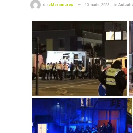
de
eMaramureș
10 martie 2023
in
Actuali