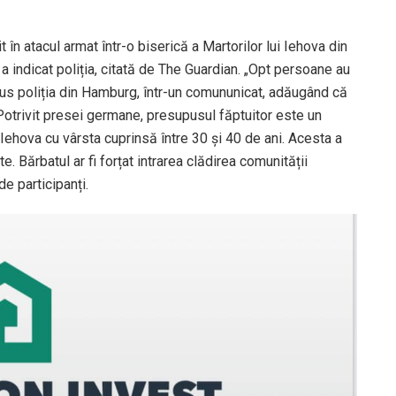
în atacul armat într-o biserică a Martorilor lui Iehova din
a indicat poliția, citată de The Guardian. „Opt persoane au
spus poliția din Hamburg, într-un comununicat, adăugând că
 Potrivit presei germane, presupusul făptuitor este un
Iehova cu vârsta cuprinsă între 30 și 40 de ani. Acesta a
e. Bărbatul ar fi forțat intrarea clădirea comunității
de participanți.