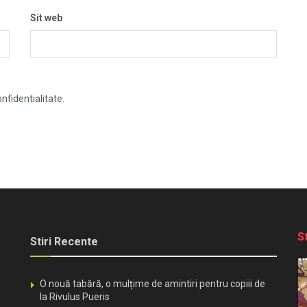
Sit web
nfidentialitate.
S
Stiri Recente
O nouă tabără, o mulțime de amintiri pentru copiii de
la Rivulus Pueris