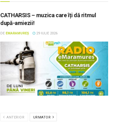
CATHARSIS – muzica care îți dă ritmul
după-amiezii!
DE
EMARAMUREȘ
29 IULIE 2026
ANTERIOR
URMATOR