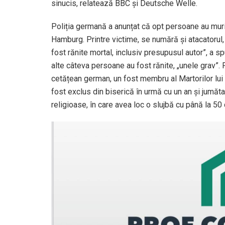
sinucis, relatează BBC și Deutsche Welle.
Poliția germană a anunțat că opt persoane au murit 
Hamburg. Printre victime, se numără și atacatorul, 
fost rănite mortal, inclusiv presupusul autor”, a 
alte câteva persoane au fost rănite, „unele grav”.
cetățean german, un fost membru al Martorilor lui 
fost exclus din biserică în urmă cu un an și jumătat
religioase, în care avea loc o slujbă cu până la 50 