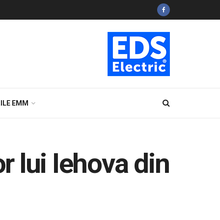
ILE EMM
r lui Iehova din