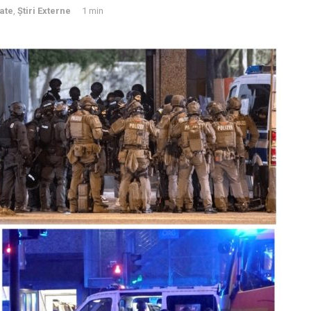
tate
,
Știri Externe
1 min