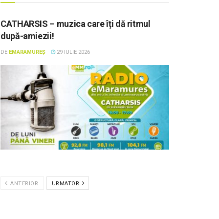
CATHARSIS – muzica care îți dă ritmul
după-amiezii!
DE
EMARAMUREȘ
29 IULIE 2026
ANTERIOR
URMATOR