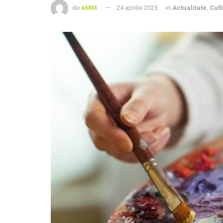
de
eMM
24 aprilie 2023
in
Actualitate
,
Cult