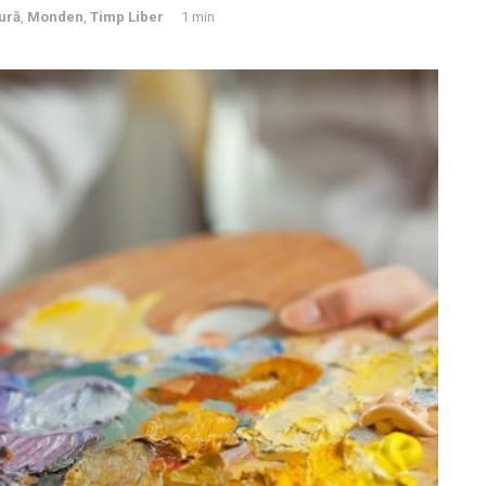
ură
,
Monden
,
Timp Liber
1 min