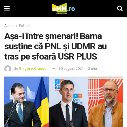
Acasa
Politică
Așa-i între șmenari! Barna
susține că PNL și UDMR au
tras pe sfoară USR PLUS
de
Grigore.Ciascai
30 august 2021
2 min