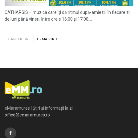
CATHARSIS – muzica care îți dă ritmul după-amiezii! În fiecare zi,
de luni până vineri, între orele 16:00 și 17:00,...
ANTERIOR
URMATOR
eMaramures | Știri și informații la zi
office@emaramures.ro