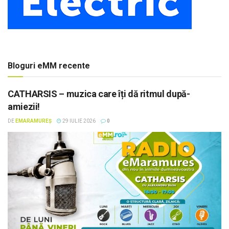
Bloguri eMM recente
CATHARSIS – muzica care îți dă ritmul după-
amiezii!
DE
EMARAMUREȘ
29 IULIE 2026
0