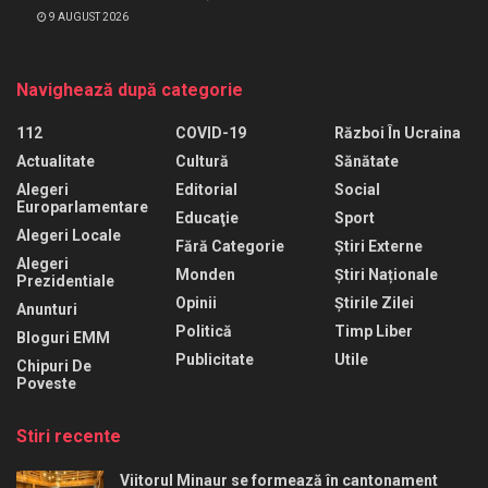
9 AUGUST 2026
Navighează după categorie
112
COVID-19
Război În Ucraina
Actualitate
Cultură
Sănătate
Alegeri
Editorial
Social
Europarlamentare
Educaţie
Sport
Alegeri Locale
Fără Categorie
Știri Externe
Alegeri
Monden
Știri Naționale
Prezidentiale
Opinii
Știrile Zilei
Anunturi
Politică
Timp Liber
Bloguri EMM
Publicitate
Utile
Chipuri De
Poveste
Stiri recente
Viitorul Minaur se formează în cantonament