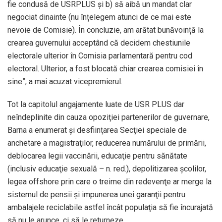
fie condusă de USRPLUS și b) să aibă un mandat clar
negociat dinainte (nu înțelegem atunci de ce mai este
nevoie de Comisie). În concluzie, am arătat bunăvoință la
crearea guvernului acceptând că decidem chestiunile
electorale ulterior în Comisia parlamentară pentru cod
electoral. Ulterior, a fost blocată chiar crearea comisiei în
sine”, a mai acuzat vicepremierul.
Tot la capitolul angajamente luate de USR PLUS dar
neîndeplinite din cauza opoziţiei partenerilor de guvernare,
Barna a enumerat şi desfiinţarea Secţiei speciale de
anchetare a magistraţilor, reducerea numărului de primării,
deblocarea legii vaccinării, educaţie pentru sănătate
(inclusiv educaţie sexuală – n. red.), depolitizarea şcolilor,
legea offshore prin care o treime din redevenţe ar merge la
sistemul de pensii şi impunerea unei garanţii pentru
ambalajele reciclabile astfel încât populaţia să fie încurajată
să nu le arunce, ci să le returneze.