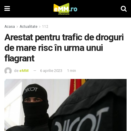
Acasa
Actualitate
112
Arestat pentru trafic de droguri
de mare risc în urma unui
flagrant
de
eMM
6 aprilie 2023
1 min