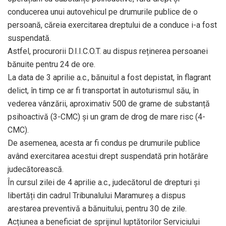
conducerea unui autovehicul pe drumurile publice de o
persoană, căreia exercitarea dreptului de a conduce i-a fost
suspendată.
Astfel, procurorii D.I.I.C.O.T. au dispus reținerea persoanei
bănuite pentru 24 de ore.
La data de 3 aprilie a.c., bănuitul a fost depistat, în flagrant
delict, în timp ce ar fi transportat în autoturismul său, în
vederea vânzării, aproximativ 500 de grame de substanță
psihoactivă (3-CMC) și un gram de drog de mare risc (4-
CMC).
De asemenea, acesta ar fi condus pe drumurile publice
având exercitarea acestui drept suspendată prin hotărâre
judecătorească.
În cursul zilei de 4 aprilie a.c., judecătorul de drepturi și
libertăți din cadrul Tribunalului Maramureș a dispus
arestarea preventivă a bănuitului, pentru 30 de zile.
Acțiunea a beneficiat de sprijinul luptătorilor Serviciului