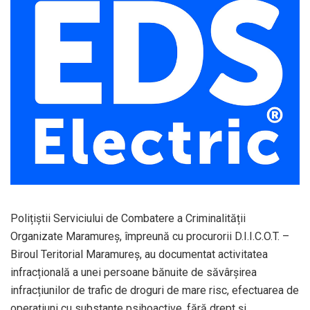
Polițiștii Serviciului de Combatere a Criminalității
Organizate Maramureș, împreună cu procurorii D.I.I.C.O.T. –
Biroul Teritorial Maramureș, au documentat activitatea
infracțională a unei persoane bănuite de săvârșirea
infracțiunilor de trafic de droguri de mare risc, efectuarea de
operațiuni cu substanțe psihoactive, fără drept și