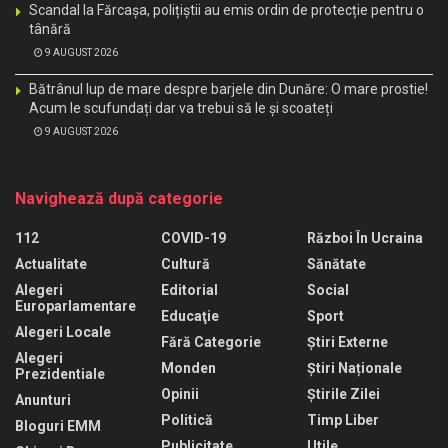
Scandal la Fărcașa, polițiștii au emis ordin de protecție pentru o
tânără
9 AUGUST 2026
Bătrânul lup de mare despre barjele din Dunăre: O mare prostie!
Acum le scufundați dar va trebui să le și scoateți
9 AUGUST 2026
Navighează după categorie
112
COVID-19
Război În Ucraina
Actualitate
Cultură
Sănătate
Alegeri
Editorial
Social
Europarlamentare
Educaţie
Sport
Alegeri Locale
Fără Categorie
Știri Externe
Alegeri
Monden
Știri Naționale
Prezidentiale
Opinii
Știrile Zilei
Anunturi
Politică
Timp Liber
Bloguri EMM
Publicitate
Utile