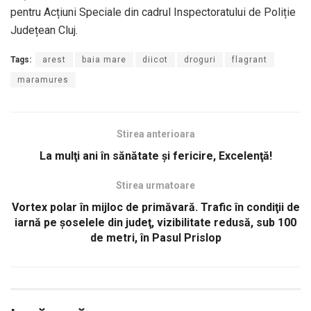
pentru Acțiuni Speciale din cadrul Inspectoratului de Poliție
Județean Cluj.
Tags:
arest
baia mare
diicot
droguri
flagrant
maramures
Stirea anterioara
La mulţi ani în sănătate și fericire, Excelenţă!
Stirea urmatoare
Vortex polar în mijloc de primăvară. Trafic în condiţii de
iarnă pe şoselele din judeţ, vizibilitate redusă, sub 100
de metri, în Pasul Prislop