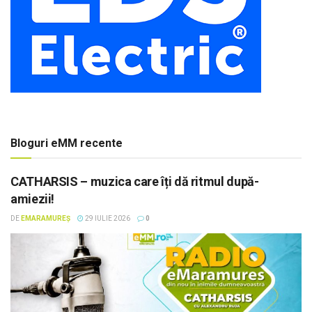
Bloguri eMM recente
CATHARSIS – muzica care îți dă ritmul după-
amiezii!
DE
EMARAMUREȘ
29 IULIE 2026
0