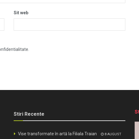
Sit web
nfidentialitate.
S
Stiri Recente
Vise transformate în artă la Filiala Traian
8 AUGUST