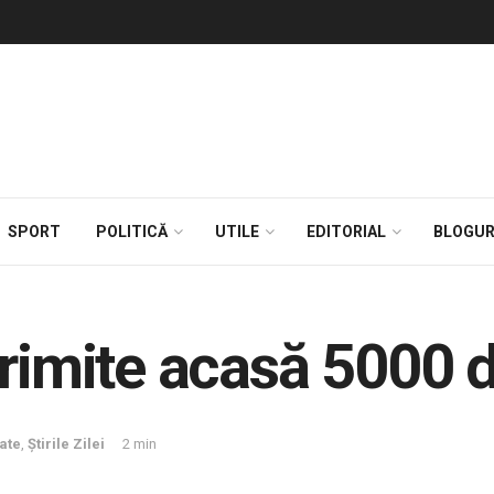
SPORT
POLITICĂ
UTILE
EDITORIAL
BLOGUR
trimite acasă 5000 d
tate
,
Știrile Zilei
2 min