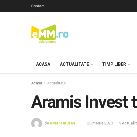
Contact
ACASA
ACTUALITATE
TIMP LIBER
Acasa
Actualitate
Aramis Invest 
de
eMaramureș
20 martie 2020
in
Actuali