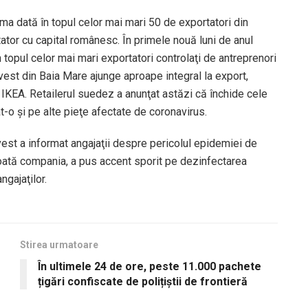
ma dată în topul celor mai mari 50 de exportatori din
tator cu capital românesc. În primele nouă luni de anul
 topul celor mai mari expor­tatori controlaţi de antreprenori
vest din Baia Mare ajunge aproape inte­gral la export,
 IKEA. Retailerul suedez a anunţat astăzi că închide cele
-o şi pe alte pieţe afectate de coronavirus.
vest a informat angajaţii despre pericolul epidemiei de
toată compania, a pus accent sporit pe dezinfectarea
ngajaţilor.
Stirea urmatoare
În ultimele 24 de ore, peste 11.000 pachete
țigări confiscate de polițiștii de frontieră