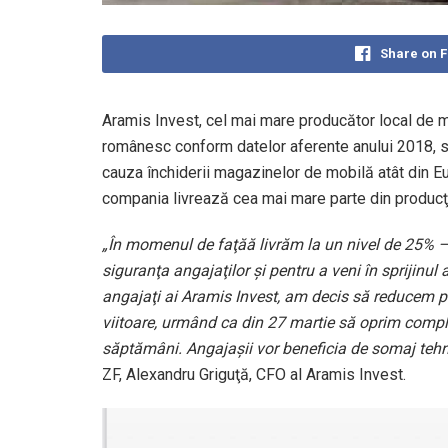
Share on 
Aramis Invest, cel mai mare producător local de mo
românesc conform datelor aferente anului 2018, s
cauza închiderii magazinelor de mobilă atât din Eur
compania livrează cea mai mare parte din producţ
„În momenul de faţăă livrăm la un nivel de 25% 
siguranţa angajaţilor şi pentru a veni în sprijinul a
angajaţi ai Aramis Invest, am decis să reducem 
viitoare, urmând ca din 27 martie să oprim comp
săptămâni. Angajaşii vor beneficia de somaj tehni
ZF, Alexandru Griguţă, CFO al Aramis Invest.