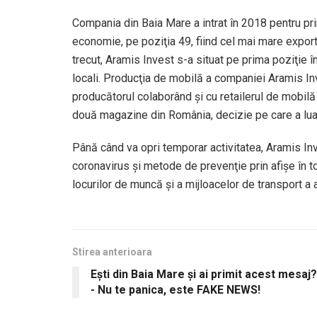
Compania din Baia Mare a intrat în 2018 pentru pri
economie, pe poziţia 49, fiind cel mai mare expor­
trecut, Aramis Invest s-a situat pe prima poziţie în
lo­cali. Producţia de mobilă a companiei Aramis In
producătorul colaborând şi cu retailerul de mobilă
două magazine din România, decizie pe care a luat
Până când va opri temporar activitatea, Aramis In
coronavirus şi metode de prevenţie prin afişe în 
locurilor de muncă şi a mijloacelor de transport a a
Stirea anterioara
Ești din Baia Mare și ai primit acest mesaj?
- Nu te panica, este FAKE NEWS!