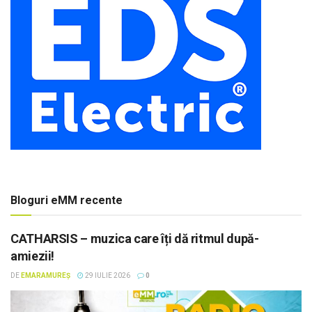
Bloguri eMM recente
CATHARSIS – muzica care îți dă ritmul după-
amiezii!
DE
EMARAMUREȘ
29 IULIE 2026
0