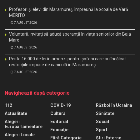
Profesori și elevi din Maramureș, împreună la Școala de Vară
MERITO
7 AUGUST 2026
Voluntarii, invitați să aducă speranță în viața seniorilor din Baia
Mare
7 AUGUST 2026
Peste 16.000 de lei în amenzi pentru șoferii care au încălcat
restricțiile impuse de caniculă în Maramureș
7 AUGUST 2026
Navighează după categorie
112
COVID-19
Război În Ucraina
Actualitate
Cultură
Sănătate
Alegeri
Editorial
Social
Europarlamentare
Educaţie
Sport
Alegeri Locale
Fără Categorie
Știri Externe