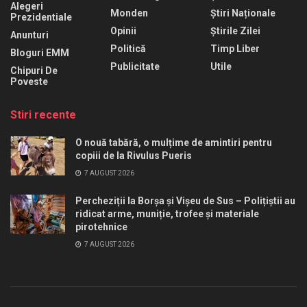
Alegeri
Monden
Știri Naționale
Prezidentiale
Opinii
Știrile Zilei
Anunturi
Politică
Timp Liber
Bloguri EMM
Publicitate
Utile
Chipuri De
Poveste
Stiri recente
O nouă tabără, o mulțime de amintiri pentru
copiii de la Rivulus Pueris
7 AUGUST 2026
Percheziții la Borșa și Vișeu de Sus – Polițiștii au
ridicat arme, muniție, trofee și materiale
pirotehnice
7 AUGUST 2026