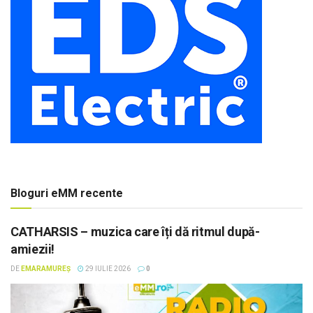
Bloguri eMM recente
CATHARSIS – muzica care îți dă ritmul după-
amiezii!
DE
EMARAMUREȘ
29 IULIE 2026
0