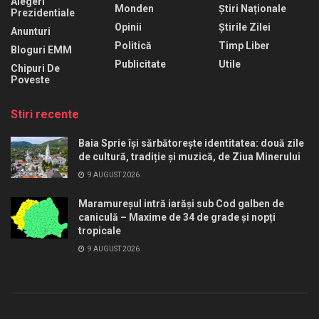
Alegeri
Monden
Știri Naționale
Prezidentiale
Opinii
Știrile Zilei
Anunturi
Politică
Timp Liber
Bloguri EMM
Publicitate
Utile
Chipuri De
Poveste
Stiri recente
Baia Sprie își sărbătorește identitatea: două zile
de cultură, tradiție și muzică, de Ziua Minerului
9 AUGUST 2026
Maramureșul intră iarăși sub Cod galben de
caniculă – Maxime de 34 de grade și nopți
tropicale
9 AUGUST 2026