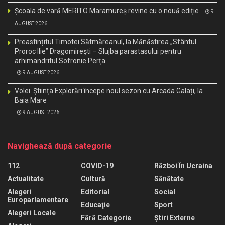
Școala de vară MERITO Maramureș revine cu o nouă ediție
9
AUGUST 2026
Preasfințitul Timotei Sătmăreanul, la Mănăstirea „Sfântul
Proroc Ilie” Dragomirești – Slujba parastasului pentru
arhimandritul Sofronie Perța
9 AUGUST 2026
Volei. Știința Explorări începe noul sezon cu Arcada Galați, la
Baia Mare
9 AUGUST 2026
Navighează după categorie
112
COVID-19
Război În Ucraina
Actualitate
Cultură
Sănătate
Alegeri
Editorial
Social
Europarlamentare
Educaţie
Sport
Alegeri Locale
Fără Categorie
Știri Externe