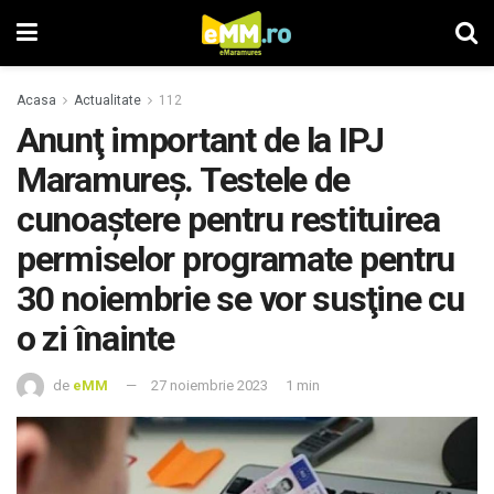
Acasa
Actualitate
112
Anunţ important de la IPJ
Maramureş. Testele de
cunoaştere pentru restituirea
permiselor programate pentru
30 noiembrie se vor susţine cu
o zi înainte
de
eMM
27 noiembrie 2023
1 min