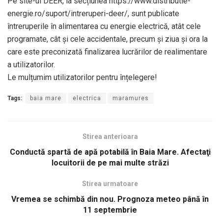
Pe site-ul DEER, la secțiunea https://www.distributie-
energie.ro/suport/intreruperi-deer/, sunt publicate
întreruperile în alimentarea cu energie electrică, atât cele
programate, cât și cele accidentale, precum și ziua și ora la
care este preconizată finalizarea lucrărilor de realimentare
a utilizatorilor.
Le mulțumim utilizatorilor pentru înțelegere!
Tags:
baia mare
electrica
maramures
Stirea anterioara
Conductă spartă de apă potabilă în Baia Mare. Afectaţi
locuitorii de pe mai multe străzi
Stirea urmatoare
Vremea se schimbă din nou. Prognoza meteo până în
11 septembrie