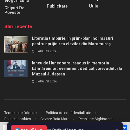
Bloguri EMM
Publicitate
Utile
Chipuri De
Poveste
Stiri recente
Literația timpurie, în prim-plan: noi măsuri
pentru sprijinirea elevilor din Maramureș
8 AUGUST 2026
Iancu de Hunedoara, readus în memoria
băimărenilor: eveniment dedicat voievodului la
Muzeul Județean
8 AUGUST 2026
Termeni de folosire
Politica de confidentialitate
Politica cookies
Cazare Baia Mare
Pensiune Sighișoara
© 2020 eMaramures. Toate drepturile rezervate.