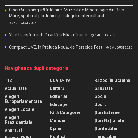
Cinci țări, o singură întâlnire: Muzeul de Mineralogie din Baia
Mare, spațiu al prieteniei și dialogului intercultural
8 AUGUST 2026
Vise transformate în artă la Filiala Traian
8 AUGUST 2026
Compact LIVE, în Preluca Nouă, de Perseide Fest
8 AUGUST 2026
Navighează după categorie
112
COVID-19
Război În Ucraina
Actualitate
Cultură
Sănătate
Alegeri
Editorial
Social
Europarlamentare
Educaţie
Sport
Alegeri Locale
Fără Categorie
Știri Externe
Alegeri
Monden
Știri Naționale
Prezidentiale
Opinii
Știrile Zilei
Anunturi
Politică
Timp Liber