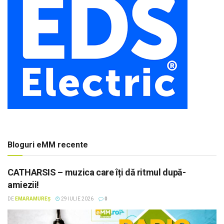
Bloguri eMM recente
CATHARSIS – muzica care îți dă ritmul după-
amiezii!
DE
EMARAMUREȘ
29 IULIE 2026
0