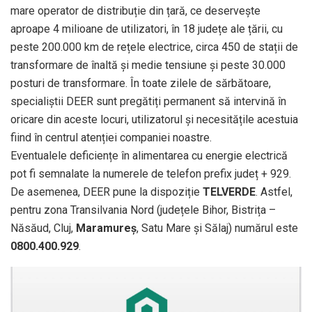
mare operator de distribuție din țară, ce deservește
aproape 4 milioane de utilizatori, în 18 județe ale țării, cu
peste 200.000 km de rețele electrice, circa 450 de stații de
transformare de înaltă și medie tensiune și peste 30.000
posturi de transformare. În toate zilele de sărbătoare,
specialiștii DEER sunt pregătiți permanent să intervină în
oricare din aceste locuri, utilizatorul și necesitățile acestuia
fiind în centrul atenției companiei noastre.
Eventualele deficiențe în alimentarea cu energie electrică
pot fi semnalate la numerele de telefon prefix județ + 929.
De asemenea, DEER pune la dispoziție
TELVERDE
. Astfel,
pentru zona Transilvania Nord (județele Bihor, Bistrița –
Năsăud, Cluj,
Maramureș
, Satu Mare și Sălaj) numărul este
0800.400.929
.