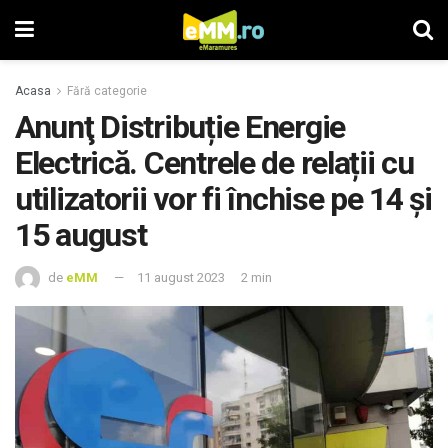
Acasa
Fără categorie
Anunţ Distribuție Energie
Electrică. Centrele de relații cu
utilizatorii vor fi închise pe 14 și
15 august
de
eMM
11 august 2023
2 min