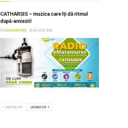
CATHARSIS – muzica care îți dă ritmul
după-amiezii!
DE
EMARAMUREȘ
29 IULIE 2026
ANTERIOR
URMATOR