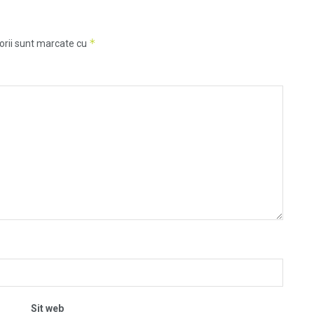
*
orii sunt marcate cu
Sit web