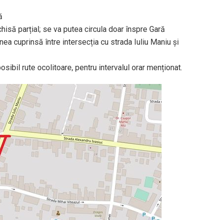
ă
chisă parțial; se va putea circula doar înspre Gară
nea cuprinsă între intersecția cu strada Iuliu Maniu și
posibil rute ocolitoare, pentru intervalul orar menționat.