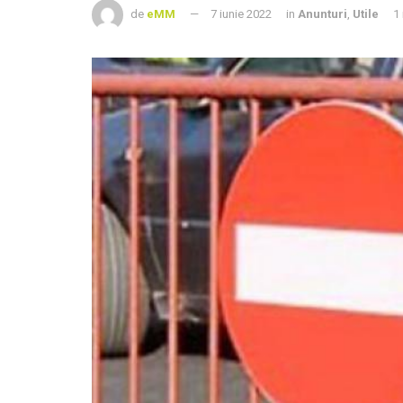
de
eMM
7 iunie 2022
in
Anunturi
,
Utile
1