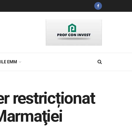
ILE EMM
r restricționat
 Marmaţiei