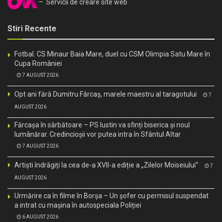
– Servicii de creare site web
Stiri Recente
Fotbal. CS Minaur Baia Mare, duel cu CSM Olimpia Satu Mare în
Cupa României
7 AUGUST 2026
Opt ani fără Dumitru Fărcaș, marele maestru al taragotului
7
AUGUST 2026
Fărcașa în sărbătoare – PS Iustin va sfinți biserica și noul
lumânărar. Credincioșii vor putea intra în Sfântul Altar
7 AUGUST 2026
Artiști îndrăgiți la cea de-a XVII-a ediție a „Zilelor Moiseiului”
7
AUGUST 2026
Urmărire ca în filme în Borșa – Un șofer cu permisul suspendat
a intrat cu mașina în autospeciala Poliției
6 AUGUST 2026