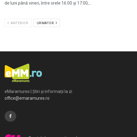
de luni până vineri, între orele 16:00 și 17:00,...
ANTERIOR
URMATOR
eMaramures | Știri și informații la zi
office@emaramures.ro