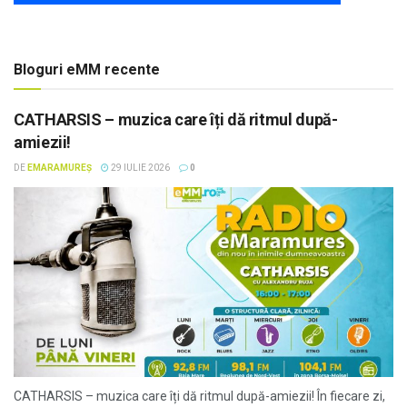
Bloguri eMM recente
CATHARSIS – muzica care îți dă ritmul după-
amiezii!
DE
EMARAMUREȘ
29 IULIE 2026
0
CATHARSIS – muzica care îți dă ritmul după-amiezii! În fiecare zi,