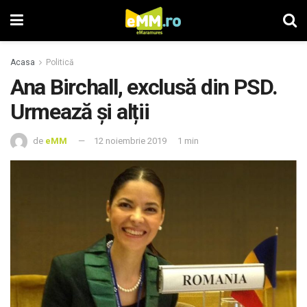
Acasa
Politică
Ana Birchall, exclusă din PSD.
Urmează și alții
de
eMM
12 noiembrie 2019
1 min