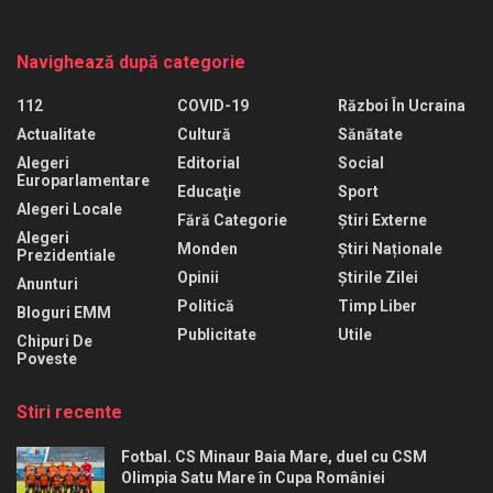
Navighează după categorie
112
COVID-19
Război În Ucraina
Actualitate
Cultură
Sănătate
Alegeri
Editorial
Social
Europarlamentare
Educaţie
Sport
Alegeri Locale
Fără Categorie
Știri Externe
Alegeri
Monden
Știri Naționale
Prezidentiale
Opinii
Știrile Zilei
Anunturi
Politică
Timp Liber
Bloguri EMM
Publicitate
Utile
Chipuri De
Poveste
Stiri recente
Fotbal. CS Minaur Baia Mare, duel cu CSM
Olimpia Satu Mare în Cupa României