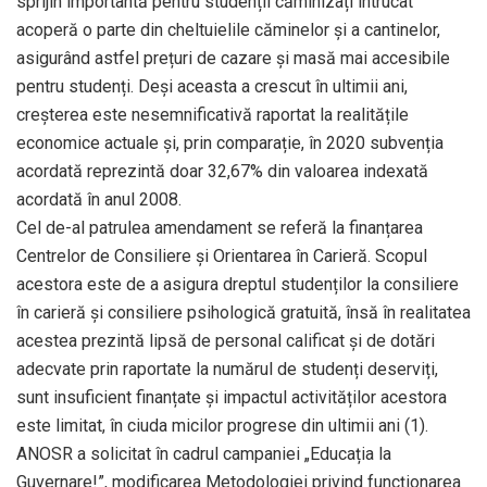
sprijin importantă pentru studenții căminizați întrucât
acoperă o parte din cheltuielile căminelor și a cantinelor,
asigurând astfel prețuri de cazare și masă mai accesibile
pentru studenți. Deși aceasta a crescut în ultimii ani,
creșterea este nesemnificativă raportat la realitățile
economice actuale și, prin comparație, în 2020 subvenția
acordată reprezintă doar 32,67% din valoarea indexată
acordată în anul 2008.
Cel de-al patrulea amendament se referă la finanțarea
Centrelor de Consiliere și Orientarea în Carieră. Scopul
acestora este de a asigura dreptul studenților la consiliere
în carieră și consiliere psihologică gratuită, însă în realitatea
acestea prezintă lipsă de personal calificat și de dotări
adecvate prin raportate la numărul de studenți deserviți,
sunt insuficient finanțate și impactul activităților acestora
este limitat, în ciuda micilor progrese din ultimii ani (1).
ANOSR a solicitat în cadrul campaniei „Educația la
Guvernare!”, modificarea Metodologiei privind funcționarea