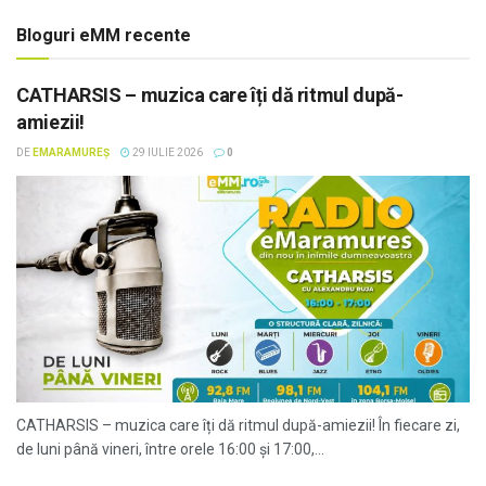
Bloguri eMM recente
CATHARSIS – muzica care îți dă ritmul după-
amiezii!
DE
EMARAMUREȘ
29 IULIE 2026
0
CATHARSIS – muzica care îți dă ritmul după-amiezii! În fiecare zi,
de luni până vineri, între orele 16:00 și 17:00,...