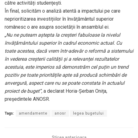
către activități studențești.
În final, solicităm o analiză atentă a impactului pe care
neprioritizarea investițiilor în învățământul superior
românesc o are asupra societății în ansamblul ei.
„
Nu ne puteam aștepta la creșteri fabuloase la nivelul
învățământului superior în cadrul economic actual. Cu
toate acestea, dacă vrem într-adevăr o reformă a sistemului
în vederea creșterii calității și a relevanței rezultatelor
acestuia, este imperios să demonstrăm cel puțin un trend
pozitiv pe toate prioritățile apte să producă schimbări de
anvergură, aspect care nu se poate constata în actualul
proiect de buget”,
a declarat Horia-Șerban Onița,
președintele ANOSR.
Tags:
amendamente
anosr
legea bugetului
Stirea anterioara