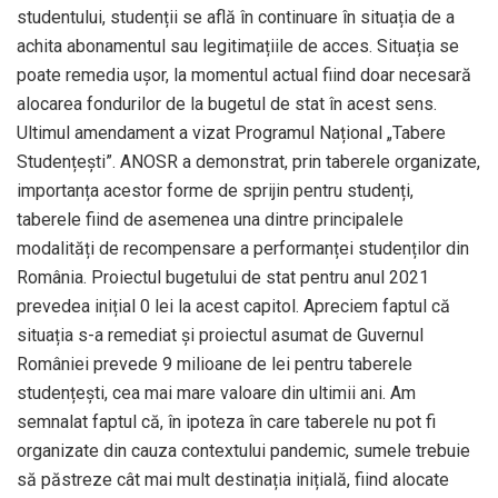
studentului, studenții se află în continuare în situația de a
achita abonamentul sau legitimațiile de acces. Situația se
poate remedia ușor, la momentul actual fiind doar necesară
alocarea fondurilor de la bugetul de stat în acest sens.
Ultimul amendament a vizat Programul Național „Tabere
Studențești”. ANOSR a demonstrat, prin taberele organizate,
importanța acestor forme de sprijin pentru studenți,
taberele fiind de asemenea una dintre principalele
modalități de recompensare a performanței studenților din
România. Proiectul bugetului de stat pentru anul 2021
prevedea inițial 0 lei la acest capitol. Apreciem faptul că
situația s-a remediat și proiectul asumat de Guvernul
României prevede 9 milioane de lei pentru taberele
studențești, cea mai mare valoare din ultimii ani. Am
semnalat faptul că, în ipoteza în care taberele nu pot fi
organizate din cauza contextului pandemic, sumele trebuie
să păstreze cât mai mult destinația inițială, fiind alocate