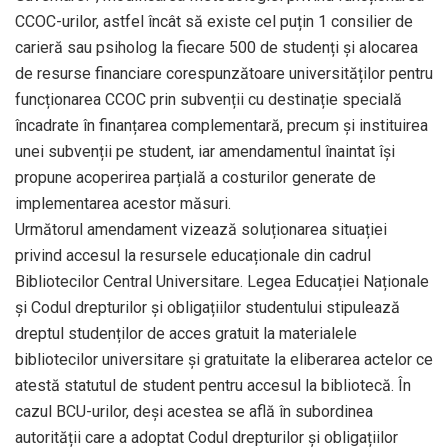
CCOC-urilor, astfel încât să existe cel puțin 1 consilier de
carieră sau psiholog la fiecare 500 de studenți și alocarea
de resurse financiare corespunzătoare universităților pentru
funcționarea CCOC prin subvenții cu destinație specială
încadrate în finanțarea complementară, precum și instituirea
unei subvenții pe student, iar amendamentul înaintat își
propune acoperirea parțială a costurilor generate de
implementarea acestor măsuri.
Următorul amendament vizează soluționarea situației
privind accesul la resursele educaționale din cadrul
Bibliotecilor Central Universitare. Legea Educației Naționale
și Codul drepturilor și obligațiilor studentului stipulează
dreptul studenților de acces gratuit la materialele
bibliotecilor universitare și gratuitate la eliberarea actelor ce
atestă statutul de student pentru accesul la bibliotecă. În
cazul BCU-urilor, deși acestea se află în subordinea
autorității care a adoptat Codul drepturilor și obligațiilor