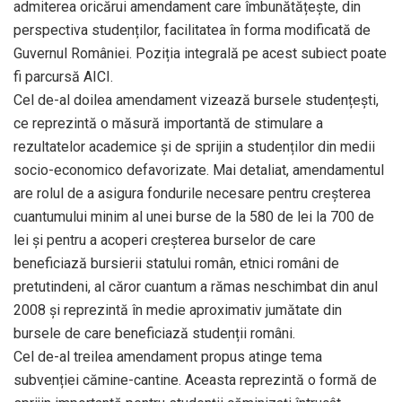
admiterea oricărui amendament care îmbunătățește, din
perspectiva studenților, facilitatea în forma modificată de
Guvernul României. Poziția integrală pe acest subiect poate
fi parcursă AICI.
Cel de-al doilea amendament vizează bursele studențești,
ce reprezintă o măsură importantă de stimulare a
rezultatelor academice și de sprijin a studenților din medii
socio-economico defavorizate. Mai detaliat, amendamentul
are rolul de a asigura fondurile necesare pentru creșterea
cuantumului minim al unei burse de la 580 de lei la 700 de
lei și pentru a acoperi creșterea burselor de care
beneficiază bursierii statului român, etnici români de
pretutindeni, al căror cuantum a rămas neschimbat din anul
2008 și reprezintă în medie aproximativ jumătate din
bursele de care beneficiază studenții români.
Cel de-al treilea amendament propus atinge tema
subvenției cămine-cantine. Aceasta reprezintă o formă de