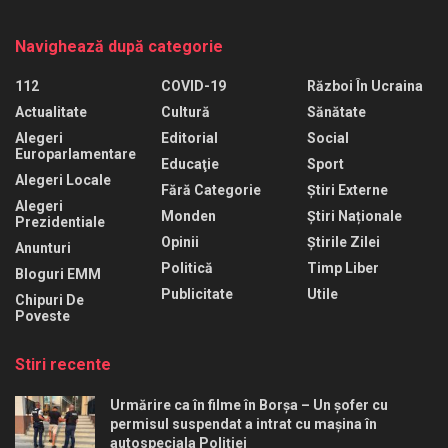
Navighează după categorie
112
COVID-19
Război În Ucraina
Actualitate
Cultură
Sănătate
Alegeri
Editorial
Social
Europarlamentare
Educaţie
Sport
Alegeri Locale
Fără Categorie
Știri Externe
Alegeri
Monden
Știri Naționale
Prezidentiale
Opinii
Știrile Zilei
Anunturi
Politică
Timp Liber
Bloguri EMM
Publicitate
Utile
Chipuri De
Poveste
Stiri recente
Urmărire ca în filme în Borșa – Un șofer cu
permisul suspendat a intrat cu mașina în
autospeciala Poliției