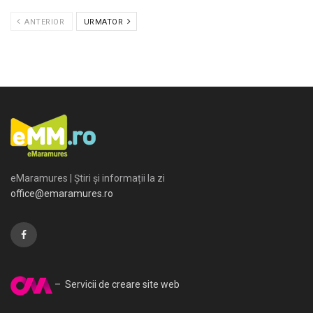
ANTERIOR
URMATOR
eMaramures | Știri și informații la zi
office@emaramures.ro
– Servicii de creare site web