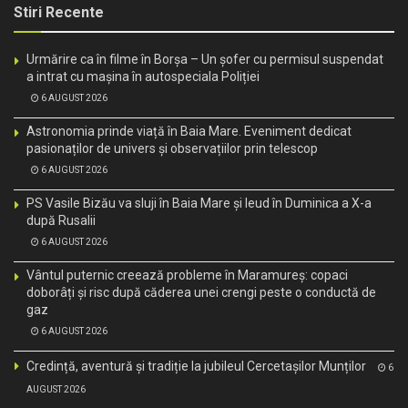
Stiri Recente
Urmărire ca în filme în Borșa – Un șofer cu permisul suspendat
a intrat cu mașina în autospeciala Poliției
6 AUGUST 2026
Astronomia prinde viață în Baia Mare. Eveniment dedicat
pasionaților de univers și observațiilor prin telescop
6 AUGUST 2026
PS Vasile Bizău va sluji în Baia Mare și Ieud în Duminica a X-a
după Rusalii
6 AUGUST 2026
Vântul puternic creează probleme în Maramureș: copaci
doborâți și risc după căderea unei crengi peste o conductă de
gaz
6 AUGUST 2026
Credință, aventură și tradiție la jubileul Cercetașilor Munților
6
AUGUST 2026