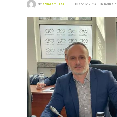
de
eMaramureș
13 aprilie 2024
in
Actualit