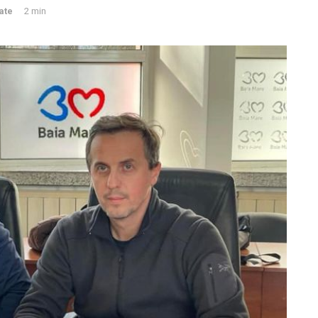
ate
2 min