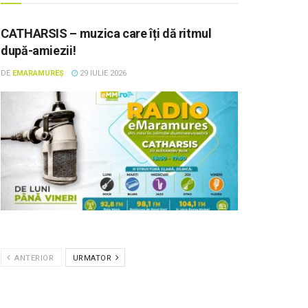
CATHARSIS – muzica care îți dă ritmul
după-amiezii!
DE
EMARAMUREȘ
29 IULIE 2026
ANTERIOR
URMATOR