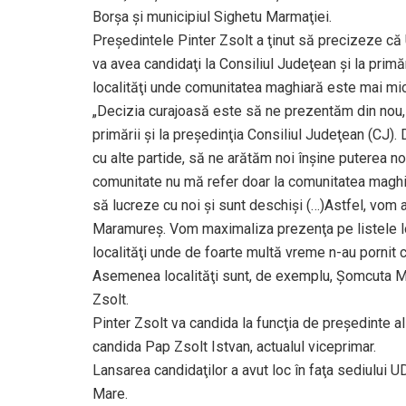
Borşa şi municipiul Sighetu Marmaţiei.
Preşedintele Pinter Zsolt a ţinut să precizeze că 
va avea candidaţi la Consiliul Judeţean şi la primăr
localităţi unde comunitatea maghiară este mai mi
„Decizia curajoasă este să ne prezentăm din nou, d
primării şi la preşedinţia Consiliul Judeţean (CJ).
cu alte partide, să ne arătăm noi înşine puterea n
comunitate nu mă refer doar la comunitatea maghi
să lucreze cu noi şi sunt deschişi (…)Astfel, vom a
Maramureş. Vom maximaliza prezenţa pe listele loc
localităţi unde de foarte multă vreme n-au pornit
Asemenea localităţi sunt, de exemplu, Şomcuta Ma
Zsolt.
Pinter Zsolt va candida la funcţia de preşedinte a
candida Pap Zsolt Istvan, actualul viceprimar.
Lansarea candidaţilor a avut loc în faţa sediului U
Mare.