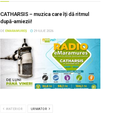
CATHARSIS – muzica care îți dă ritmul
după-amiezii!
DE
EMARAMUREȘ
29 IULIE 2026
ANTERIOR
URMATOR