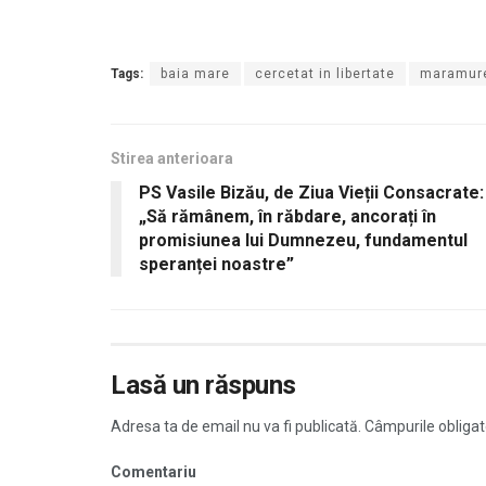
Tags:
baia mare
cercetat in libertate
maramur
Stirea anterioara
PS Vasile Bizău, de Ziua Vieții Consacrate:
„Să rămânem, în răbdare, ancorați în
promisiunea lui Dumnezeu, fundamentul
speranței noastre”
Lasă un răspuns
Adresa ta de email nu va fi publicată.
Câmpurile obligat
Comentariu