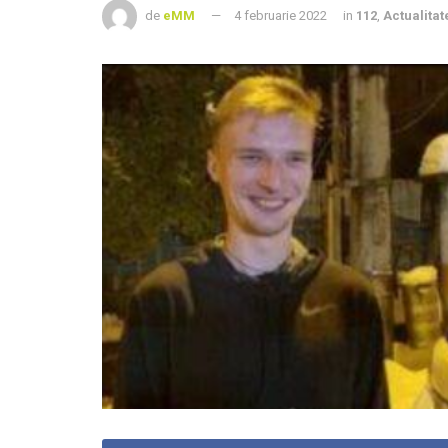
de
eMM
4 februarie 2022
in
112
,
Actualitat