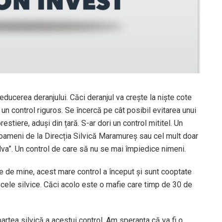
educerea deranjului. Căci deranjul va crește la niște cote
un control riguros. Se încercă pe cât posibil evitarea unui
estiere, aduși din țară. S-ar dori un control mititel. Un
u oameni de la Direcția Silvică Maramureș sau cel mult doar
va”. Un control de care să nu se mai împiedice nimeni.
ate de mine, acest mare control a început și sunt cooptate
r cele silvice. Căci acolo este o mafie care timp de 30 de
artea silvică a acestui control. Am speranța că va fi o