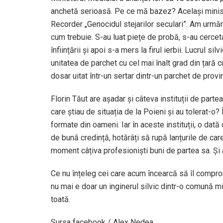
anchetă serioasă. Pe ce mă bazez? Același minister
Recorder „Genocidul stejarilor seculari”. Am urmăr
cum trebuie. S-au luat piețe de probă, s-au cercet
înființării și apoi s-a mers la firul ierbii. Lucrul si
unitatea de parchet cu cel mai înalt grad din țară c
dosar uitat într-un sertar dintr-un parchet de provi
Florin Tăut are așadar și câteva instituții de partea
care știau de situația de la Poieni și au tolerat-o? 
formate din oameni. Iar în aceste instituții, o dată 
de bună credință, hotărâți să rupă lanțurile de care
moment câțiva profesioniști buni de partea sa. Și 
Ce nu înțeleg cei care acum încearcă să îl compro
nu mai e doar un inginerul silvic dintr-o comună 
toată.
Sursa facebook / Alex Nedea