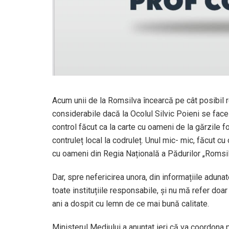
Acum unii de la Romsilva încearcă pe cât posibil r
considerabile dacă la Ocolul Silvic Poieni se face 
control făcut ca la carte cu oameni de la gărzile for
contruleț local la codruleț. Unul mic- mic, făcut c
cu oameni din Regia Națională a Pădurilor „Romsil
Dar, spre nefericirea unora, din informațiile adun
toate instituțiile responsabile, și nu mă refer doa
ani a dospit cu lemn de ce mai bună calitate.
Ministerul Mediului a anunțat ieri că va coordona p