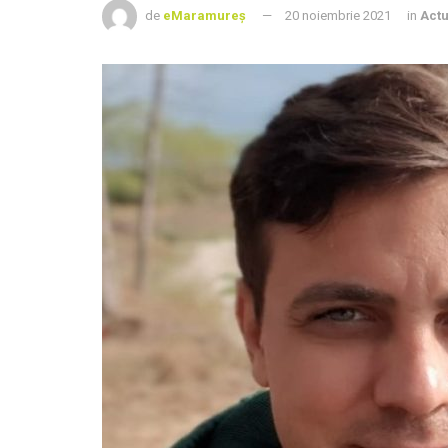
de
eMaramureș
20 noiembrie 2021
in
Actu