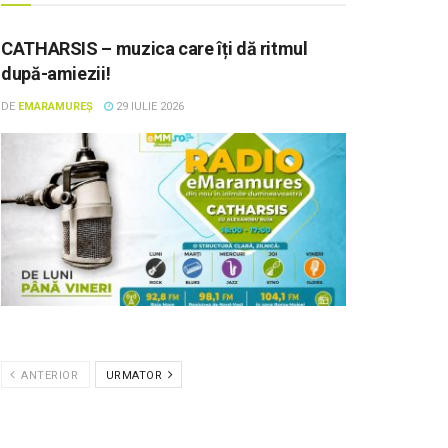
CATHARSIS – muzica care îți dă ritmul
după-amiezii!
DE
EMARAMUREȘ
29 IULIE 2026
ANTERIOR
URMATOR