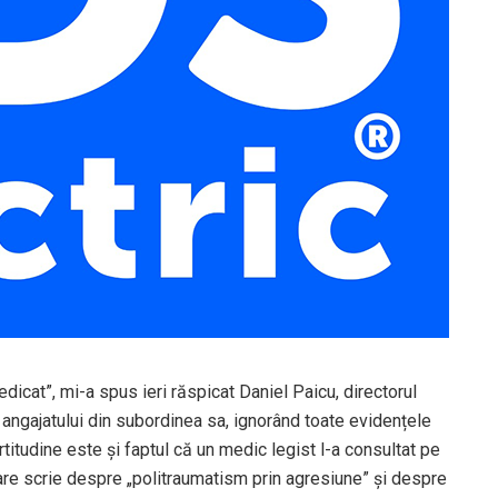
iedicat”, mi-a spus ieri răspicat Daniel Paicu, directorul
 angajatului din subordinea sa, ignorând toate evidențele
titudine este și faptul că un medic legist l-a consultat pe
n care scrie despre „politraumatism prin agresiune” și despre