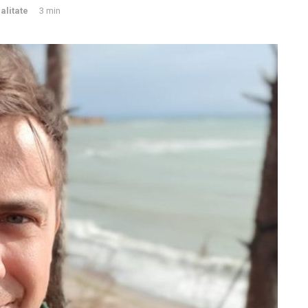
alitate
3 min