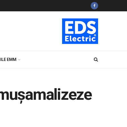
ILE EMM
ă mușamalizeze