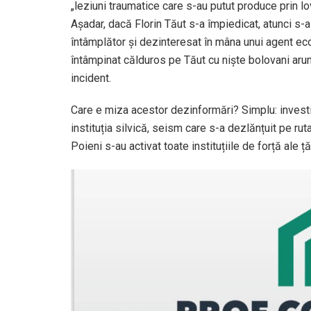
„leziuni traumatice care s-au putut produce prin lo
Așadar, dacă Florin Tăut s-a împiedicat, atunci s-a
întâmplător și dezinteresat în mâna unui agent econ
întâmpinat călduros pe Tăut cu niște bolovani arunc
incident.
Care e miza acestor dezinformări? Simplu: investi
instituția silvică, seism care s-a dezlănțuit pe ru
Poieni s-au activat toate instituțiile de forță ale țăr