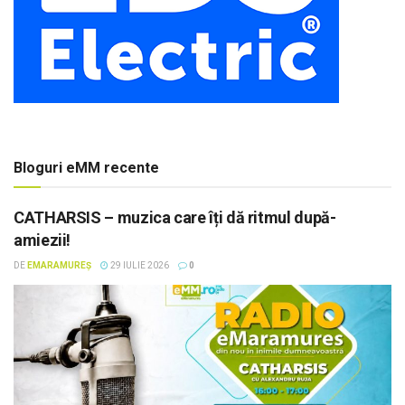
Bloguri eMM recente
CATHARSIS – muzica care îți dă ritmul după-
amiezii!
DE
EMARAMUREȘ
29 IULIE 2026
0