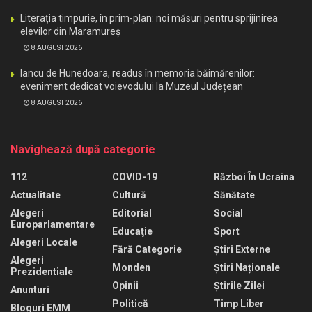
Literația timpurie, în prim-plan: noi măsuri pentru sprijinirea
elevilor din Maramureș
8 AUGUST 2026
Iancu de Hunedoara, readus în memoria băimărenilor:
eveniment dedicat voievodului la Muzeul Județean
8 AUGUST 2026
Navighează după categorie
112
COVID-19
Război În Ucraina
Actualitate
Cultură
Sănătate
Alegeri
Editorial
Social
Europarlamentare
Educaţie
Sport
Alegeri Locale
Fără Categorie
Știri Externe
Alegeri
Monden
Știri Naționale
Prezidentiale
Opinii
Știrile Zilei
Anunturi
Politică
Timp Liber
Bloguri EMM