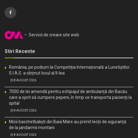
– Servicii de creare site web
Stiri Recente
România, pe podium la Competiția Internațională a Lunetiștilor.
S.I.A.S. a obținut locul al II-lea
8 AUGUST 2026
7000 de lei amendă pentru echipajul de ambulanță din Bacău
care a oprit să cumpere pepeni, în timp ce transporta pacienți la
spital
8 AUGUST 2026
Micii baschetbaliști din Baia Mare au primit lecții de siguranță
de la jandarmii montani
8 AUGUST 2026