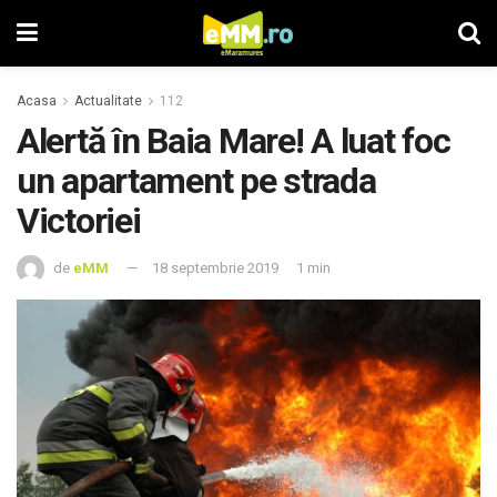
Acasa
Actualitate
112
Alertă în Baia Mare! A luat foc
un apartament pe strada
Victoriei
de
eMM
18 septembrie 2019
1 min