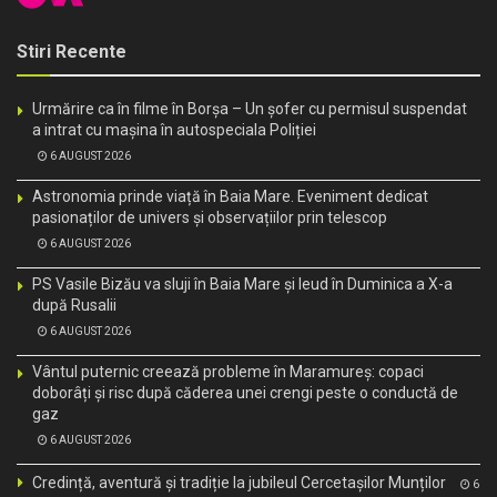
Stiri Recente
Urmărire ca în filme în Borșa – Un șofer cu permisul suspendat
a intrat cu mașina în autospeciala Poliției
6 AUGUST 2026
Astronomia prinde viață în Baia Mare. Eveniment dedicat
pasionaților de univers și observațiilor prin telescop
6 AUGUST 2026
PS Vasile Bizău va sluji în Baia Mare și Ieud în Duminica a X-a
după Rusalii
6 AUGUST 2026
Vântul puternic creează probleme în Maramureș: copaci
doborâți și risc după căderea unei crengi peste o conductă de
gaz
6 AUGUST 2026
Credință, aventură și tradiție la jubileul Cercetașilor Munților
6