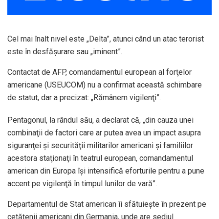
Cel mai înalt nivel este „Delta”, atunci când un atac terorist
este în desfăşurare sau „iminent”.
Contactat de AFP, comandamentul european al forţelor
americane (USEUCOM) nu a confirmat această schimbare
de statut, dar a precizat: „Rămânem vigilenţi”.
Pentagonul, la rândul său, a declarat că, „din cauza unei
combinaţii de factori care ar putea avea un impact asupra
siguranţei şi securităţii militarilor americani şi familiilor
acestora staţionaţi în teatrul european, comandamentul
american din Europa îşi intensifică eforturile pentru a pune
accent pe vigilenţă în timpul lunilor de vară”.
Departamentul de Stat american îi sfătuieşte în prezent pe
cetăţenii americani din Germania, unde are sediul