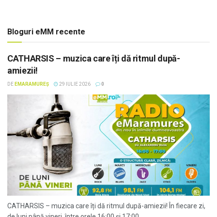
Bloguri eMM recente
CATHARSIS – muzica care îți dă ritmul după-
amiezii!
DE
EMARAMUREȘ
29 IULIE 2026
0
CATHARSIS – muzica care îți dă ritmul după-amiezii! În fiecare zi,
de luni până vineri, între orele 16:00 și 17:00,...