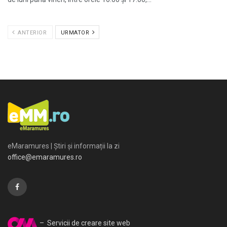
ANTERIOR
URMATOR
eMaramures | Știri și informații la zi
office@emaramures.ro
– Servicii de creare site web