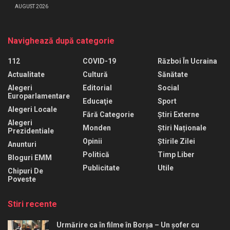
AUGUST 2026
Navighează după categorie
112
COVID-19
Război În Ucraina
Actualitate
Cultură
Sănătate
Alegeri
Editorial
Social
Europarlamentare
Educaţie
Sport
Alegeri Locale
Fără Categorie
Știri Externe
Alegeri
Monden
Știri Naționale
Prezidentiale
Opinii
Știrile Zilei
Anunturi
Politică
Timp Liber
Bloguri EMM
Publicitate
Utile
Chipuri De
Poveste
Stiri recente
Urmărire ca în filme în Borșa – Un șofer cu