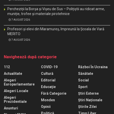
Percheziții la Borșa și Vișeu de Sus – Polițiștii au ridicat arme,
muniție, trofee și materiale pirotehnice
7 AUGUST 2026
Profesori și elevi din Maramureș, împreună la Școala de Vară
MERITO
7 AUGUST 2026
Navighează după categorie
112
COVID-19
Război În Ucraina
Actualitate
Cultură
Sănătate
Alegeri
Editorial
Social
Europarlamentare
Educaţie
Sport
Alegeri Locale
Fără Categorie
Știri Externe
Alegeri
Monden
Știri Naționale
Prezidentiale
Opinii
Știrile Zilei
Anunturi
Politică
Timp Liber