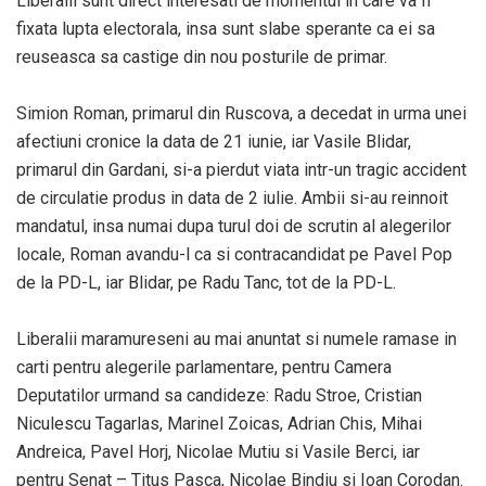
Liberalii sunt direct interesati de momentul in care va fi
fixata lupta electorala, insa sunt slabe sperante ca ei sa
reuseasca sa castige din nou posturile de primar.
Simion Roman, primarul din Ruscova, a decedat in urma unei
afectiuni cronice la data de 21 iunie, iar Vasile Blidar,
primarul din Gardani, si-a pierdut viata intr-un tragic accident
de circulatie produs in data de 2 iulie. Ambii si-au reinnoit
mandatul, insa numai dupa turul doi de scrutin al alegerilor
locale, Roman avandu-l ca si contracandidat pe Pavel Pop
de la PD-L, iar Blidar, pe Radu Tanc, tot de la PD-L.
Liberalii maramureseni au mai anuntat si numele ramase in
carti pentru alegerile parlamentare, pentru Camera
Deputatilor urmand sa candideze: Radu Stroe, Cristian
Niculescu Tagarlas, Marinel Zoicas, Adrian Chis, Mihai
Andreica, Pavel Horj, Nicolae Mutiu si Vasile Berci, iar
pentru Senat – Titus Pasca, Nicolae Bindiu si Ioan Corodan.