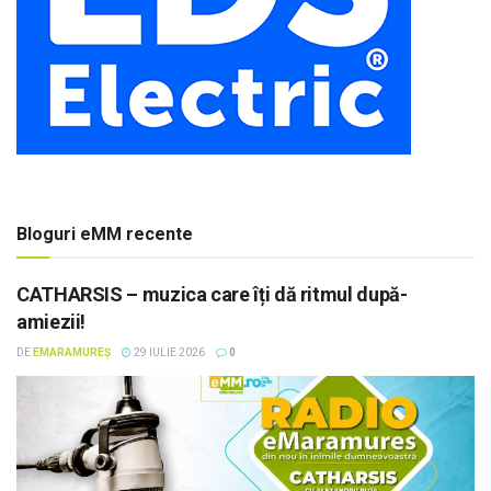
Bloguri eMM recente
CATHARSIS – muzica care îți dă ritmul după-
amiezii!
DE
EMARAMUREȘ
29 IULIE 2026
0