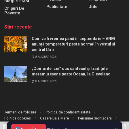
Bloguri EMM
Publicitate
Utile
Chipuri De
Poveste
Stiri recente
Cum va fi vremea până în septembrie – ANM
anunță temperaturi peste normal în vestul și
centrul țării
8 AUGUST 2026
„Comorile Izei” duc cântecul și tradițiile
maramureșene peste Ocean, la Cleveland
8 AUGUST 2026
Termeni de folosire
Politica de confidentialitate
Politica cookies
Cazare Baia Mare
Pensiune Sighișoara