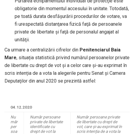
Purtarea echipamentului individual de protecţie este
obligatorie din momentul accesului în unitate. Totodată,
pe toată durata desfăşurării procedurilor de votare, va
fi urespectată distanţarea fizică faţă de persoanele
private de libertate şi faţă de personalul angajat al
unităţii.
Ca urmare a centralizării cifrelor din
Penitenciarul Baia
Mare
, situația statistică privind numărul persoanelor private
de libertate cu drept de vot și a celor care și-au exprimat în
scris intenția de a vota la alegerile pentru Senat şi Camera
Deputaţilor din anul 2020 se prezintă astfel:
04.12.2020
Nu
Număr persoane
Număr persoane private
măr
private de libertate
de libertate cu drept de
per
identificate cu
vot, care și-au exprimat în
soa
drept de vot la
scris intenția de a vota la