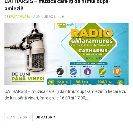
CATHARSIS – muzica care îți dă ritmul după-
amiezii!
DE
EMARAMUREȘ
29 IULIE 2026
0
CATHARSIS – muzica care îți dă ritmul după-amiezii! În fiecare zi,
de luni până vineri, între orele 16:00 și 17:00,...
ANTERIOR
URMATOR