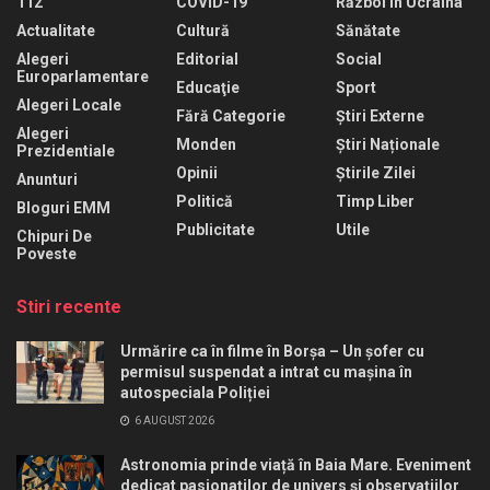
112
COVID-19
Război În Ucraina
Actualitate
Cultură
Sănătate
Alegeri
Editorial
Social
Europarlamentare
Educaţie
Sport
Alegeri Locale
Fără Categorie
Știri Externe
Alegeri
Monden
Știri Naționale
Prezidentiale
Opinii
Știrile Zilei
Anunturi
Politică
Timp Liber
Bloguri EMM
Publicitate
Utile
Chipuri De
Poveste
Stiri recente
Urmărire ca în filme în Borșa – Un șofer cu
permisul suspendat a intrat cu mașina în
autospeciala Poliției
6 AUGUST 2026
Astronomia prinde viață în Baia Mare. Eveniment
dedicat pasionaților de univers și observațiilor