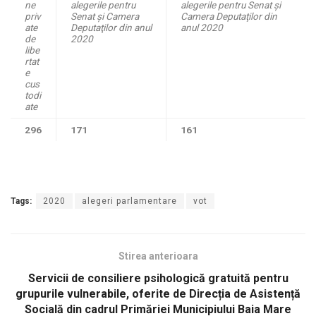
ne
alegerile pentru
alegerile pentru Senat şi
priv
Senat şi Camera
Camera Deputaţilor din
ate
Deputaţilor din anul
anul 2020
de
2020
libe
rtat
e
cus
todi
ate
296
171
161
Tags:
2020
alegeri parlamentare
vot
Stirea anterioara
Servicii de consiliere psihologică gratuită pentru
grupurile vulnerabile, oferite de Direcția de Asistență
Socială din cadrul Primăriei Municipiului Baia Mare