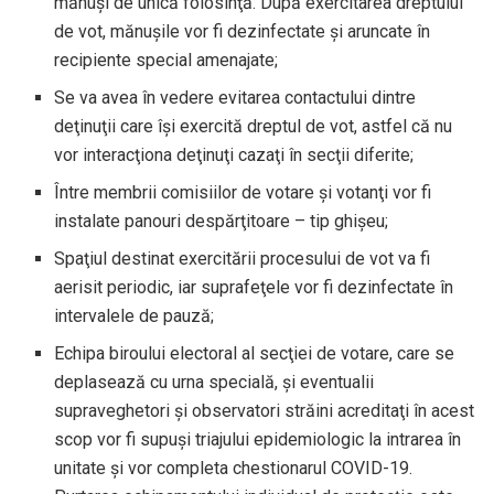
mănuşi de unică folosinţă. După exercitarea dreptului
de vot, mănuşile vor fi dezinfectate şi aruncate în
recipiente special amenajate;
Se va avea în vedere evitarea contactului dintre
deţinuţii care îşi exercită dreptul de vot, astfel că nu
vor interacţiona deţinuţi cazaţi în secţii diferite;
Între membrii comisiilor de votare şi votanţi vor fi
instalate panouri despărţitoare – tip ghişeu;
Spaţiul destinat exercitării procesului de vot va fi
aerisit periodic, iar suprafeţele vor fi dezinfectate în
intervalele de pauză;
Echipa biroului electoral al secţiei de votare, care se
deplasează cu urna specială, şi eventualii
supraveghetori şi observatori străini acreditaţi în acest
scop vor fi supuşi triajului epidemiologic la intrarea în
unitate şi vor completa chestionarul COVID-19.