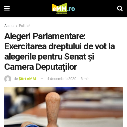
Acasa
Politică
Alegeri Parlamentare:
Exercitarea dreptului de vot la
alegerile pentru Senat şi
Camera Deputaţilor
de
Știri eMM
4 decembrie 2020
3 min