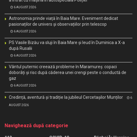
a intrat cu mașina în autospeciala Poliției
6 AUGUST 2026
Astronomia prinde viață în Baia Mare. Eveniment dedicat
pasionaților de univers și observațiilor prin telescop
6 AUGUST 2026
PS Vasile Bizău va sluji în Baia Mare și Ieud în Duminica a X-a
după Rusalii
6 AUGUST 2026
Vântul puternic creează probleme în Maramureș: copaci
doborâți și risc după căderea unei crengi peste o conductă de
gaz
6 AUGUST 2026
Credință, aventură și tradiție la jubileul Cercetașilor Munților
6
AUGUST 2026
Navighează după categorie