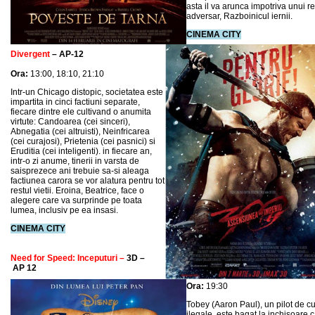
asta il va arunca impotriva unui r
adversar, Razboinicul iernii.
CINEMA CITY
Divergent
– AP-12
Ora:
13:00, 18:10, 21:10
Intr-un Chicago distopic, societatea este
impartita in cinci factiuni separate,
fiecare dintre ele cultivand o anumita
virtute: Candoarea (cei sinceri),
Abnegatia (cei altruisti), Neinfricarea
(cei curajosi), Prietenia (cei pasnici) si
Eruditia (cei inteligenti). in fiecare an,
intr-o zi anume, tinerii in varsta de
saisprezece ani trebuie sa-si aleaga
factiunea carora se vor alatura pentru tot
restul vietii. Eroina, Beatrice, face o
alegere care va surprinde pe toata
lumea, inclusiv pe ea insasi.
CINEMA CITY
Need for Speed: Inceputuri –
3D –
AP
12
Ora:
19:30
Tobey (Aaron Paul), un pilot de c
ilegale, este bagat la inchisoare 