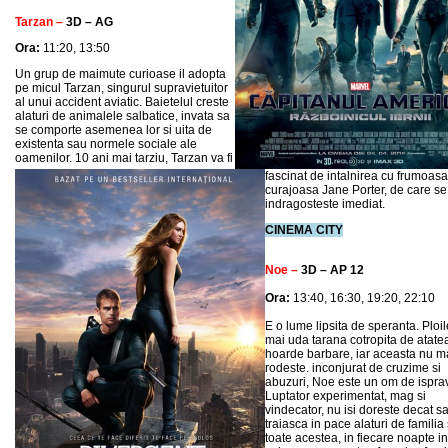
Tarzan –
3D – AG
Ora:
11:20, 13:50
Un grup de maimute curioase il adopta
pe micul Tarzan, singurul supravietuitor
al unui accident aviatic. Baietelul creste
alaturi de animalele salbatice, invata sa
se comporte asemenea lor si uita de
existenta sau normele sociale ale
oamenilor. 10 ani mai tarziu, Tarzan va fi
fascinat de intalnirea cu frumoasa
curajoasa Jane Porter, de care se
indragosteste imediat.
CINEMA CITY
Noe –
3D – AP 12
Ora:
13:40, 16:30,
19:20, 22:10
E o lume lipsita de speranta. Ploi
mai uda tarana cotropita de atatea
hoarde barbare, iar aceasta nu m
rodeste. inconjurat de cruzime si
abuzuri, Noe este un om de ispra
Luptator experimentat, mag si
vindecator, nu isi doreste decat s
traiasca in pace alaturi de familia
toate acestea, in fiecare noapte in