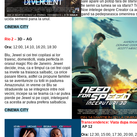
sale apare un potop fara de sfarsi
fie semn ca lumea se va sfarsi? Tr
Noe intelege despre Creator ca a
gand sa pedepseasca omenirea si
ucida semenii pana la unul.
CINEMA CITY
Rio 2 –
3D – AG
Ora:
12:00, 14:10, 16:20, 18:30
Blu, Jewel si cei trei copilasi ai lor
traiesc, domesticiti, viata perfecta in
orasul magic Rio de Janeiro. Jewel
decide, insa, ca e timpul ca cei trei copii
sa invete sa traiasca salbatic, ca orice
pasare libera, astfel ca propune familiei
sa se aventureze cu totii in padurea
Amazonului. in vreme ce Blu se
straduieste sa se integreze intre noii
vecini, incepe sa se teama ca i-ar putea
pierde pe Jewel si pe copii, intelegand
ca acestia ar putea prefera salbaticia.
CINEMA CITY
Transcendence: Viata dupa moa
AP 12
Ora:
12:30,
15:00, 17:30, 20:00, 