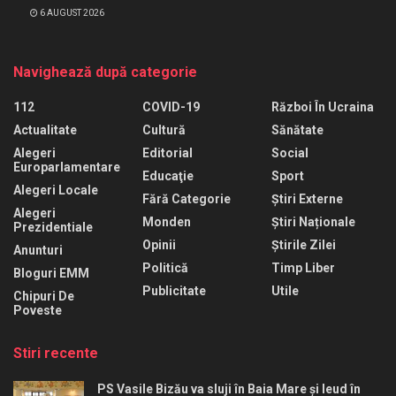
6 AUGUST 2026
Navighează după categorie
112
COVID-19
Război În Ucraina
Actualitate
Cultură
Sănătate
Alegeri
Editorial
Social
Europarlamentare
Educaţie
Sport
Alegeri Locale
Fără Categorie
Știri Externe
Alegeri
Monden
Știri Naționale
Prezidentiale
Opinii
Știrile Zilei
Anunturi
Politică
Timp Liber
Bloguri EMM
Publicitate
Utile
Chipuri De
Poveste
Stiri recente
PS Vasile Bizău va sluji în Baia Mare și Ieud în