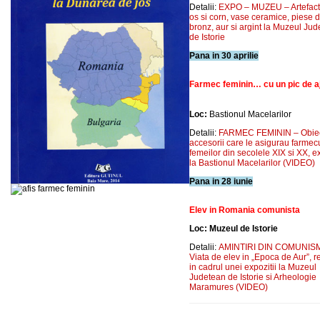
Detalii:
EXPO – MUZEU – Artefact
os si corn, vase ceramice, piese 
bronz, aur si argint la Muzeul Ju
de Istorie
Pana in 30 aprilie
Farmec feminin… cu un pic de a
Loc:
Bastionul Macelarilor
Detalii:
FARMEC FEMININ – Obiec
accesorii care le asigurau farmec
femeilor din secolele XIX si XX, 
la Bastionul Macelarilor (VIDEO)
Pana in 28 iunie
Elev in Romania comunista
Loc: Muzeul de Istorie
Detalii:
AMINTIRI DIN COMUNIS
Viata de elev in „Epoca de Aur”, r
in cadrul unei expozitii la Muzeul
Judetean de Istorie si Arheologie
Maramures (VIDEO)