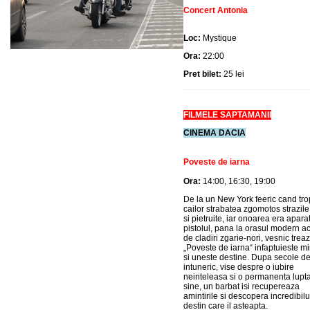
Concert Antonia
Loc:
Mystique
Ora:
22:00
Pret bilet:
25 lei
FILMELE SAPTAMANII
CINEMA DACIA
Poveste de iarna
Ora:
14:00, 16:30, 19:00
De la un New York feeric cand tro
cailor strabatea zgomotos strazile
si pietruite, iar onoarea era apara
pistolul, pana la orasul modern ac
de cladiri zgarie-nori, vesnic treaz
„Poveste de iarna“ infaptuieste m
si uneste destine. Dupa secole d
intuneric, vise despre o iubire
neinteleasa si o permanenta lupt
sine, un barbat isi recupereaza
amintirile si descopera incredibilu
destin care il asteapta.