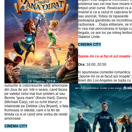
prietenul sau cel mai bun moare i
timpul unei curse. Realizand ca a 
inselat si ca a cazut in capcana fo
sau asociat, Tobey isi ispaseste
pedeapsa gandindu-se incontinuu
razbunare… Dupa eliberare, se in
in cea mai periculoasa si lunga c
ilegala, ce are loc pe intreg teritor
Statelor Unite.
CINEMA CITY
Spune-mi ce-ai facut azi noapte
Ora:
16:00, 20:50
In spumoasa comedie romantica
„Spune-mi ce-ai facut azi noapte”,
tineri din Los Angeles se lupta cu
suisurile si coborasurile vietii amoroase
din ziua de azi. intr-o seara, cand facea
pe valetul celui mai bun prieten al sau
Bernie “gura mare” (Kevin Hart), Danny
(Michael Ealy), cel cu ochii blanzi, o
intalneste pe Debbie (Joy Bryant), o fata
frumoasa si isteata, care e la fel de
timida ca si el cand vine vorba de relatii
amoroase.
CINEMA CITY