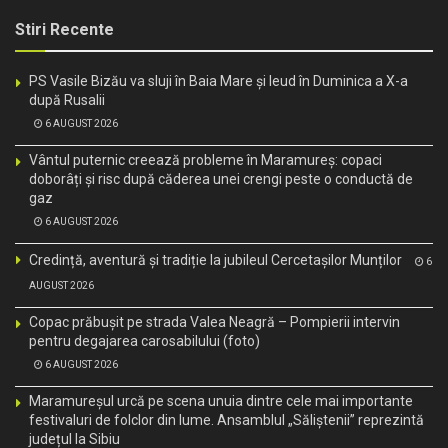
Stiri Recente
PS Vasile Bizău va sluji în Baia Mare și Ieud în Duminica a X-a
după Rusalii
6 AUGUST 2026
Vântul puternic creează probleme în Maramureș: copaci
doborâți și risc după căderea unei crengi peste o conductă de
gaz
6 AUGUST 2026
Credință, aventură și tradiție la jubileul Cercetașilor Munților
6
AUGUST 2026
Copac prăbușit pe strada Valea Neagră – Pompierii intervin
pentru degajarea carosabilului (foto)
6 AUGUST 2026
Maramureșul urcă pe scena unuia dintre cele mai importante
festivaluri de folclor din lume. Ansamblul „Săliștenii” reprezintă
județul la Sibiu