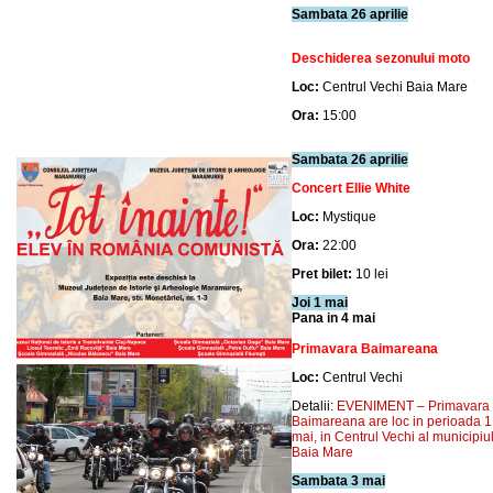
Sambata 26 aprilie
Deschiderea sezonului moto
Loc:
Centrul Vechi Baia Mare
Ora:
15:00
Sambata 26 aprilie
Concert Ellie White
Loc:
Mystique
Ora:
22:00
Pret bilet:
10 lei
Joi 1 mai
Pana in 4 mai
Primavara Baimareana
Loc:
Centrul Vechi
Detalii:
EVENIMENT – Primavara
Baimareana are loc in perioada 1
mai, in Centrul Vechi al municipiu
Baia Mare
Sambata 3 mai