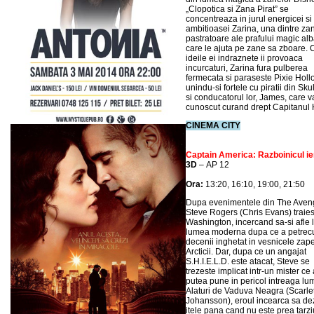
„Clopotica si Zana Pirat” se
concentreaza in jurul energicei si
ambitioasei Zarina, una dintre za
pastratoare ale prafului magic alb
care le ajuta pe zane sa zboare.
ideile ei indraznete ii provoaca
incurcaturi, Zarina fura pulberea
fermecata si paraseste Pixie Holl
unindu-si fortele cu piratii din Sku
si conducatorul lor, James, care va
cunoscut curand drept Capitanul
CINEMA CITY
Captain America: Razboinicul ier
3D
– AP 12
Ora:
13:20, 16:10, 19:00, 21:50
Dupa evenimentele din The Aven
Steve Rogers (Chris Evans) traies
Washington, incercand sa-si afle l
lumea moderna dupa ce a petrec
decenii inghetat in vesnicele zape
Arcticii. Dar, dupa ce un angajat
S.H.I.E.L.D. este atacat, Steve se
trezeste implicat intr-un mister ce 
putea pune in pericol intreaga lu
Alaturi de Vaduva Neagra (Scarlet
Johansson), eroul incearca sa de
itele pana cand nu este prea tarziu