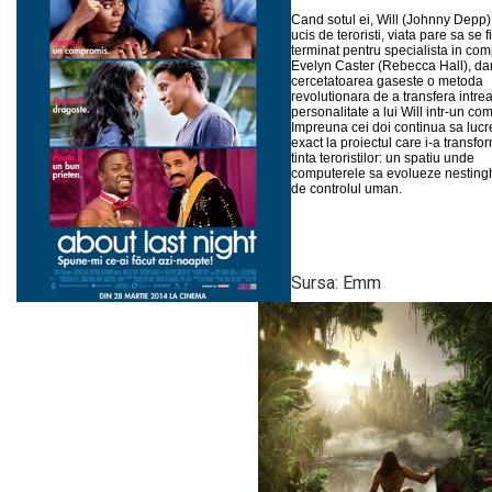
Cand sotul ei, Will (Johnny Depp)
ucis de teroristi, viata pare sa se fi
terminat pentru specialista in co
Evelyn Caster (Rebecca Hall), da
cercetatoarea gaseste o metoda
revolutionara de a transfera intre
personalitate a lui Will intr-un co
Impreuna cei doi continua sa luc
exact la proiectul care i-a transfor
tinta teroristilor: un spatiu unde
computerele sa evolueze nestingh
de controlul uman.
Sursa: Emm