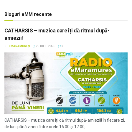
Bloguri eMM recente
CATHARSIS – muzica care îți dă ritmul după-
amiezii!
DE
EMARAMUREȘ
29 IULIE 2026
0
CATHARSIS – muzica care îți dă ritmul după-amiezii! În fiecare zi,
de luni până vineri, între orele 16:00 și 17:00,...