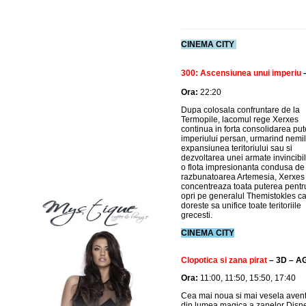
CINEMA CITY
300: Ascensiunea unui imperiu
Ora:
22:20
Dupa colosala confruntare de la
Termopile, lacomul rege Xerxes
continua in forta consolidarea pute
imperiului persan, urmarind nemi
expansiunea teritoriului sau si
dezvoltarea unei armate invincibi
o flota impresionanta condusa de
razbunatoarea Artemesia, Xerxes 
concentreaza toata puterea pentru
opri pe generalul Themistokles c
doreste sa unifice toate teritoriile
grecesti.
CINEMA CITY
Clopotica si zana pirat
– 3D – A
Ora:
11:00, 11:50, 15:50, 17:40
Cea mai noua si mai vesela aven
din lumea magica a zanelor Disne