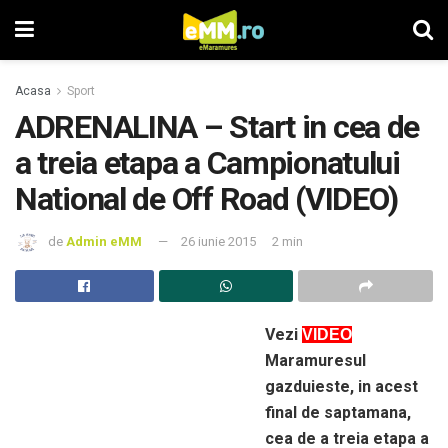
Acasa
Sport
ADRENALINA – Start in cea de
a treia etapa a Campionatului
National de Off Road (VIDEO)
de
Admin eMM
26 iunie 2015
2 min
Vezi
VIDEO
Maramuresul
gazduieste, in acest
final de saptamana,
cea de a treia etapa a