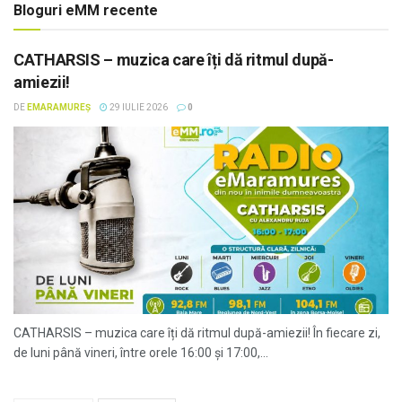
Bloguri eMM recente
CATHARSIS – muzica care îți dă ritmul după-
amiezii!
DE
EMARAMUREȘ
29 IULIE 2026
0
CATHARSIS – muzica care îți dă ritmul după-amiezii! În fiecare zi,
de luni până vineri, între orele 16:00 și 17:00,...