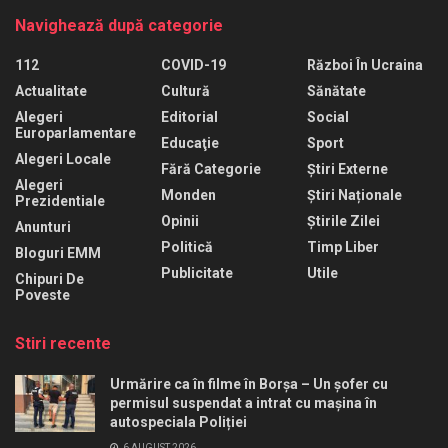
Navighează după categorie
112
COVID-19
Război În Ucraina
Actualitate
Cultură
Sănătate
Alegeri
Editorial
Social
Europarlamentare
Educaţie
Sport
Alegeri Locale
Fără Categorie
Știri Externe
Alegeri
Monden
Știri Naționale
Prezidentiale
Opinii
Știrile Zilei
Anunturi
Politică
Timp Liber
Bloguri EMM
Publicitate
Utile
Chipuri De
Poveste
Stiri recente
Urmărire ca în filme în Borșa – Un șofer cu
permisul suspendat a intrat cu mașina în
autospeciala Poliției
6 AUGUST 2026