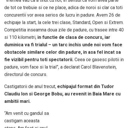
“Vremea vad ca a tinut cu noi, in sensul ca vom avea parte
de tot ce trebuie si ce ne place, adica de noroi si clar ca toti
concurentii vor avea serios de lucru in padure. Avem 26 de
echipaje la start, la cele trei clase, Standard, Open si Extrem.
Competitia inseamna doua zile de padure, cu trasee intre 40
si 110 kilometri,
in functie de clasa de concurs, iar
duminica va fi trialul – un tarc inchis unde noi vom face
obstacole similare celor din padure, in asa fel incat sa
fie vizibil pentru toti spectatorii.
Ceea ce gasesc pilotii in
padure, vom face si la trial”, a declarat Carol Blavenstein,
directorul de concurs.
Castigatorii de anul trecut,
echipajul format din Tudor
Claudiu Ion si George Bobu, au revenit in Baia Mare cu
ambitii mari.
“Am venit cu gandul sa
castigam aceasta