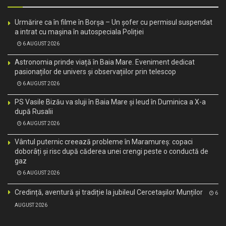
Urmărire ca în filme în Borșa – Un șofer cu permisul suspendat
a intrat cu mașina în autospeciala Poliției
6 AUGUST 2026
Astronomia prinde viață în Baia Mare. Eveniment dedicat
pasionaților de univers și observațiilor prin telescop
6 AUGUST 2026
PS Vasile Bizău va sluji în Baia Mare și Ieud în Duminica a X-a
după Rusalii
6 AUGUST 2026
Vântul puternic creează probleme în Maramureș: copaci
doborâți și risc după căderea unei crengi peste o conductă de
gaz
6 AUGUST 2026
Credință, aventură și tradiție la jubileul Cercetașilor Munților
6
AUGUST 2026