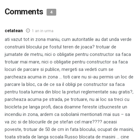
Comments
4
cetatean
1 an in urma
ati vazut tot in zona maniu, cum autoritatile au dat unda verde
construirii blocului pe fostul teren de joaca? trotuar de
jumatate de metru, nici o obligatie pentru constructor sa faca
trotuar mai mare, nici o obligatie pentru constructor sa faca
locuri de parcare si publice, mergeti sa vedeti cum se
parcheaza acuma in zona … toti care nu si-au permis un loc de
parcare la bloc, ca de ce sa il obligi pe constructor sa faca
pentru toata lumea din bloc la preturi reglementate sau gratis?,
parcheaza acuma pe strada, pe trotuare, nu ai loc sa treci cu
bicicleta pe langa profi, daca doamne fereste izbucneste un
incendiu in zona, ardem ca sobolanii mentionati mai sus – sa
va zic si de blocurile de pe stefan cel mare???? aceasi
poveste, trotuar de 50 de cm in fata blocului, ocupat de masini,
toata strada de langa scoala Russo blocata de masini … cine