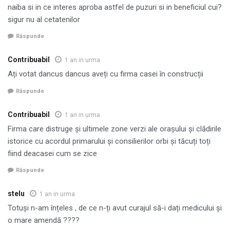
naiba si in ce interes aproba astfel de puzuri si in beneficiul cui?
sigur nu al cetatenilor
Răspunde
Contribuabil
1 an in urma
Ați votat dancus dancus aveți cu firma casei în construcții
Răspunde
Contribuabil
1 an in urma
Firma care distruge și ultimele zone verzi ale orașului și clădirile
istorice cu acordul primarului și consilierilor orbi și tăcuți toți
fiind deacasei cum se zice
Răspunde
stelu
1 an in urma
Totuși n-am înțeles , de ce n-ți avut curajul să-i dați medicului și
o mare amendă ????