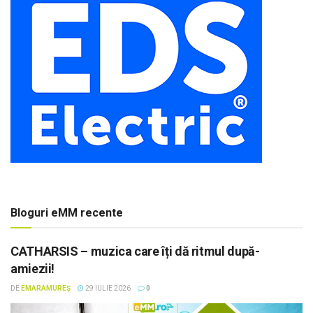
Bloguri eMM recente
CATHARSIS – muzica care îți dă ritmul după-
amiezii!
DE
EMARAMUREȘ
29 IULIE 2026
0