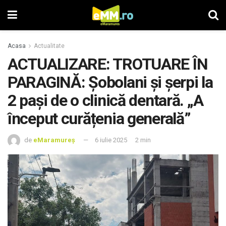
Acasa
Actualitate
ACTUALIZARE: TROTUARE ÎN
PARAGINĂ: Șobolani și șerpi la
2 pași de o clinică dentară. „A
început curățenia generală”
de
eMaramureș
6 iulie 2025
2 min