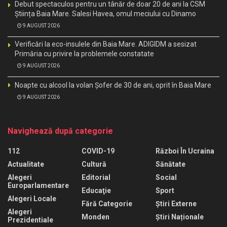
Debut spectaculos pentru un tânăr de doar 20 de ani la CSM
Știința Baia Mare. Salesi Havea, omul meciului cu Dinamo
9 AUGUST 2026
Verificări la eco-insulele din Baia Mare. ADIGIDM a sesizat
Primăria cu privire la problemele constatate
9 AUGUST 2026
Noapte cu alcool la volan Șofer de 30 de ani, oprit în Baia Mare
9 AUGUST 2026
Navighează după categorie
112
COVID-19
Război În Ucraina
Actualitate
Cultură
Sănătate
Alegeri
Editorial
Social
Europarlamentare
Educaţie
Sport
Alegeri Locale
Fără Categorie
Știri Externe
Alegeri
Monden
Știri Naționale
Prezidentiale