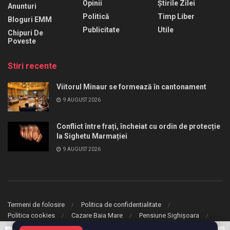
Opinii
Știrile Zilei
Anunturi
Politică
Timp Liber
Bloguri EMM
Publicitate
Utile
Chipuri De
Poveste
Stiri recente
Viitorul Minaur se formează în cantonament
9 AUGUST 2026
Conflict între frați, încheiat cu ordin de protecție
la Sighetu Marmației
9 AUGUST 2026
Termeni de folosire
Politica de confidentialitate
Politica cookies
Cazare Baia Mare
Pensiune Sighișoara