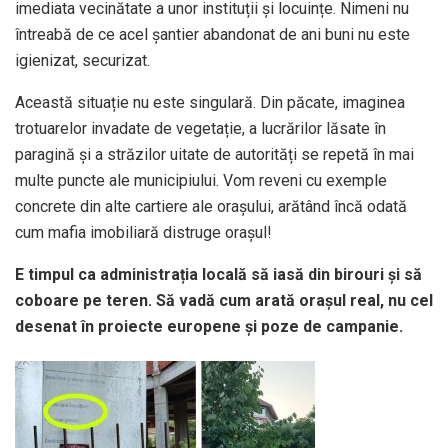
imediata vecinătate a unor instituții și locuințe. Nimeni nu
întreabă de ce acel șantier abandonat de ani buni nu este
igienizat, securizat.
Această situație nu este singulară. Din păcate, imaginea
trotuarelor invadate de vegetație, a lucrărilor lăsate în
paragină și a străzilor uitate de autorități se repetă în mai
multe puncte ale municipiului. Vom reveni cu exemple
concrete din alte cartiere ale orașului, arătând încă odată
cum mafia imobiliară distruge orașul!
E timpul ca administrația locală să iasă din birouri și să
coboare pe teren. Să vadă cum arată orașul real, nu cel
desenat în proiecte europene și poze de campanie.