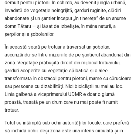
demult pentru pietoni. În schimb, au devenit junglă urbană,
invadată de vegetație neîngrijită, garduri ruginite, clădiri
abandonate și un șantier început „în tinerețe” de un anume
domn Tătaru — și lăsat de izbeliște, în mâna naturii, a
șerpilor și a șobolanilor.
În această seară pe trotuar a traversat un șobolan,
ascunzându-se între mizeriile de pe șantierul abandonat din
zonă. Vegetație prăbușită direct din mijlocul trotuarului,
garduri acoperite cu vegetație sălbatică și o alee
transformată în obstacol pentru pietoni, mame cu cărucioare
sau persoane cu dizabilități. Nici bicicliștii nu mai au loc.
Linia galbenă a viceprimarului UDMR e doar o glumă
proastă, trasată pe un drum care nu mai poate fi numit
trotuar.
Totul se întâmplă sub ochii autorităților locale, care preferă
să închidă ochii, deși zona este una intens circulată și în