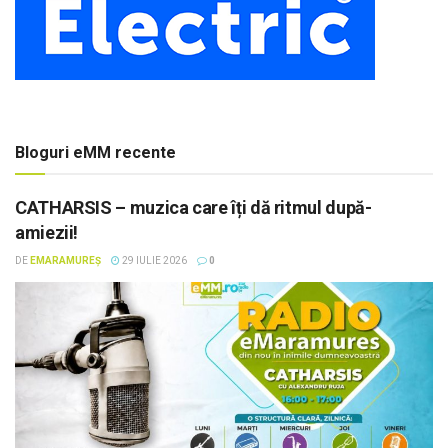
Bloguri eMM recente
CATHARSIS – muzica care îți dă ritmul după-
amiezii!
DE
EMARAMUREȘ
29 IULIE 2026
0