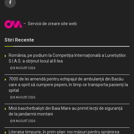
– Servicii de creare site web
Stiri Recente
România, pe podium la Competiția Internațională a Lunetiștilor.
S.I.A.S. a obținut locul al II-lea
8 AUGUST 2026
7000 de lei amendă pentru echipajul de ambulanță din Bacău
care a oprit să cumpere pepeni, în timp ce transporta pacienți la
spital
8 AUGUST 2026
Micii baschetbaliști din Baia Mare au primit lecții de siguranță
de la jandarmii montani
8 AUGUST 2026
Literația timpurie, în prim-plan: noi măsuri pentru sprijinirea