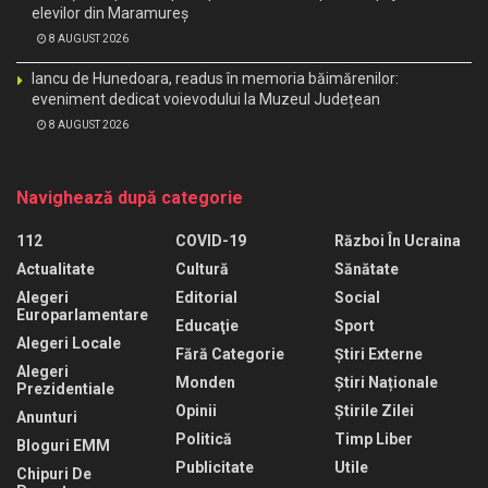
elevilor din Maramureș
8 AUGUST 2026
Iancu de Hunedoara, readus în memoria băimărenilor:
eveniment dedicat voievodului la Muzeul Județean
8 AUGUST 2026
Navighează după categorie
112
COVID-19
Război În Ucraina
Actualitate
Cultură
Sănătate
Alegeri
Editorial
Social
Europarlamentare
Educaţie
Sport
Alegeri Locale
Fără Categorie
Știri Externe
Alegeri
Monden
Știri Naționale
Prezidentiale
Opinii
Știrile Zilei
Anunturi
Politică
Timp Liber
Bloguri EMM
Publicitate
Utile
Chipuri De