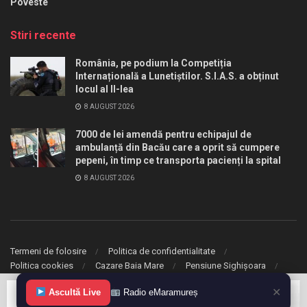
Poveste
Stiri recente
România, pe podium la Competiția
Internațională a Lunetiștilor. S.I.A.S. a obținut
locul al II-lea
8 AUGUST 2026
7000 de lei amendă pentru echipajul de
ambulanță din Bacău care a oprit să cumpere
pepeni, în timp ce transporta pacienți la spital
8 AUGUST 2026
Termeni de folosire
Politica de confidentialitate
Politica cookies
Cazare Baia Mare
Pensiune Sighișoara
✕
Ascultă Live
Radio eMaramureș
© 2020 eMaramures. Toate drepturile rezervate.