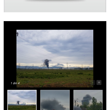
-
+
1
din 4