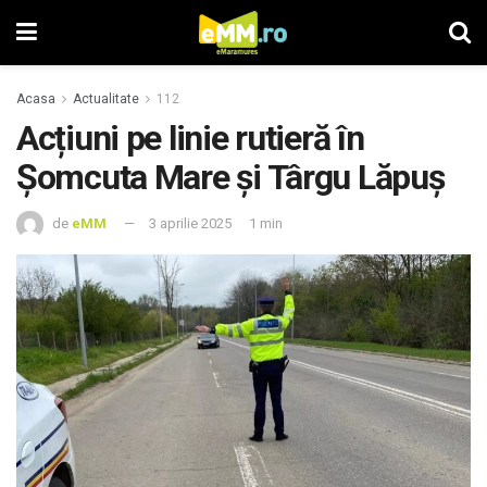
Acasa
Actualitate
112
Acțiuni pe linie rutieră în
Șomcuta Mare și Târgu Lăpuș
de
eMM
3 aprilie 2025
1 min