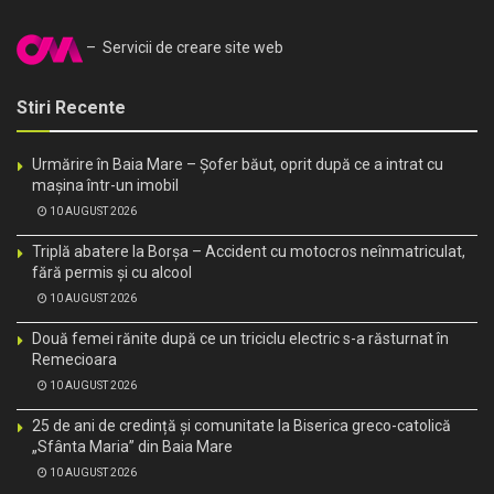
– Servicii de creare site web
Stiri Recente
Urmărire în Baia Mare – Șofer băut, oprit după ce a intrat cu
mașina într-un imobil
10 AUGUST 2026
Triplă abatere la Borșa – Accident cu motocros neînmatriculat,
fără permis și cu alcool
10 AUGUST 2026
Două femei rănite după ce un triciclu electric s-a răsturnat în
Remecioara
10 AUGUST 2026
25 de ani de credință și comunitate la Biserica greco-catolică
„Sfânta Maria” din Baia Mare
10 AUGUST 2026