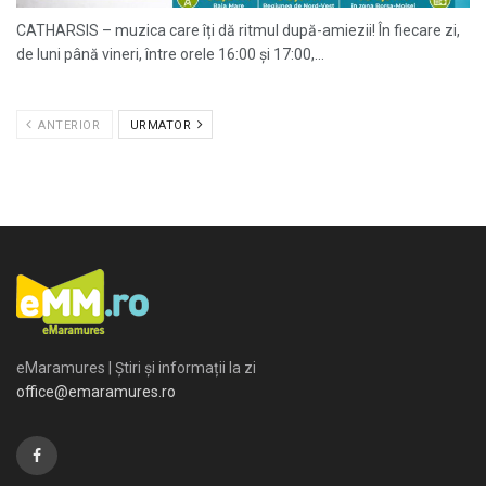
CATHARSIS – muzica care îți dă ritmul după-amiezii! În fiecare zi,
de luni până vineri, între orele 16:00 și 17:00,...
ANTERIOR
URMATOR
eMaramures | Știri și informații la zi
office@emaramures.ro