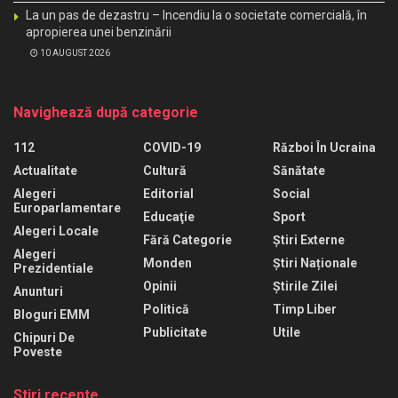
La un pas de dezastru – Incendiu la o societate comercială, în
apropierea unei benzinării
10 AUGUST 2026
Navighează după categorie
112
COVID-19
Război În Ucraina
Actualitate
Cultură
Sănătate
Alegeri
Editorial
Social
Europarlamentare
Educaţie
Sport
Alegeri Locale
Fără Categorie
Știri Externe
Alegeri
Monden
Știri Naționale
Prezidentiale
Opinii
Știrile Zilei
Anunturi
Politică
Timp Liber
Bloguri EMM
Publicitate
Utile
Chipuri De
Poveste
Stiri recente