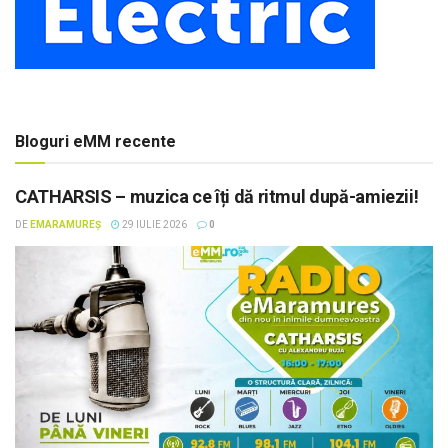
Bloguri eMM recente
CATHARSIS – muzica ce îți dă ritmul după-amiezii!
DE
EMARAMUREȘ
29 IULIE 2026
0