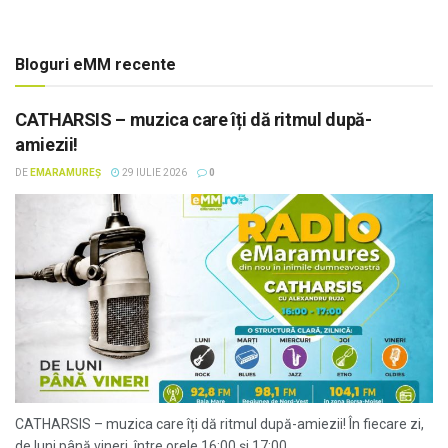
Bloguri eMM recente
CATHARSIS – muzica care îți dă ritmul după-
amiezii!
DE
EMARAMUREȘ
29 IULIE 2026
0
CATHARSIS – muzica care îți dă ritmul după-amiezii! În fiecare zi,
de luni până vineri, între orele 16:00 și 17:00,...