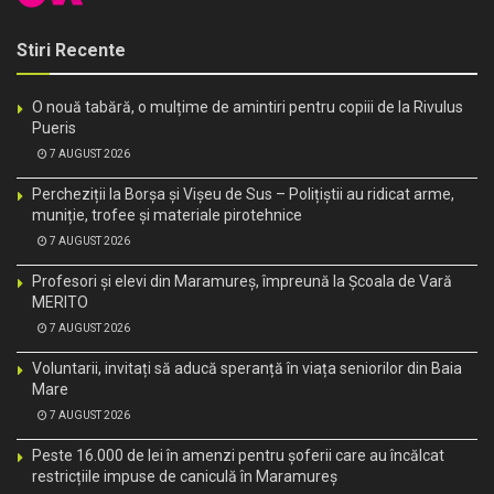
Stiri Recente
O nouă tabără, o mulțime de amintiri pentru copiii de la Rivulus
Pueris
7 AUGUST 2026
Percheziții la Borșa și Vișeu de Sus – Polițiștii au ridicat arme,
muniție, trofee și materiale pirotehnice
7 AUGUST 2026
Profesori și elevi din Maramureș, împreună la Școala de Vară
MERITO
7 AUGUST 2026
Voluntarii, invitați să aducă speranță în viața seniorilor din Baia
Mare
7 AUGUST 2026
Peste 16.000 de lei în amenzi pentru șoferii care au încălcat
restricțiile impuse de caniculă în Maramureș