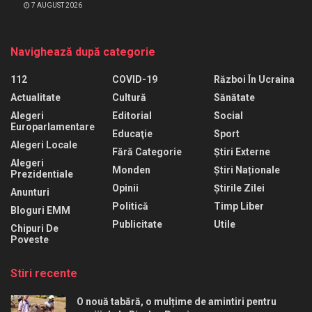
7 AUGUST 2026
Navighează după categorie
112
COVID-19
Război În Ucraina
Actualitate
Cultură
Sănătate
Alegeri
Editorial
Social
Europarlamentare
Educaţie
Sport
Alegeri Locale
Fără Categorie
Știri Externe
Alegeri
Monden
Știri Naționale
Prezidentiale
Opinii
Știrile Zilei
Anunturi
Politică
Timp Liber
Bloguri EMM
Publicitate
Utile
Chipuri De
Poveste
Stiri recente
O nouă tabără, o mulțime de amintiri pentru