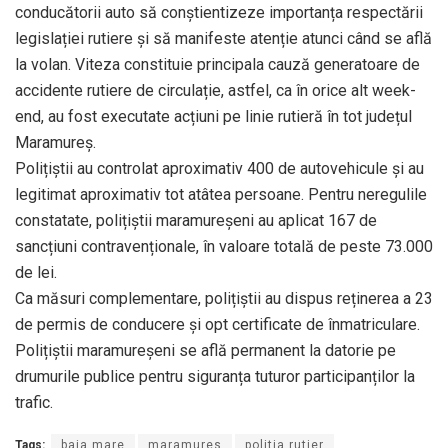
conducătorii auto să conștientizeze importanța respectării
legislației rutiere și să manifeste atenție atunci când se află
la volan. Viteza constituie principala cauză generatoare de
accidente rutiere de circulație, astfel, ca în orice alt week-
end, au fost executate acțiuni pe linie rutieră în tot județul
Maramureș.
Polițiștii au controlat aproximativ 400 de autovehicule și au
legitimat aproximativ tot atâtea persoane. Pentru neregulile
constatate, polițiștii maramureșeni au aplicat 167 de
sancțiuni contravenționale, în valoare totală de peste 73.000
de lei.
Ca măsuri complementare, polițiștii au dispus reținerea a 23
de permis de conducere și opt certificate de înmatriculare.
Polițiștii maramureșeni se află permanent la datorie pe
drumurile publice pentru siguranța tuturor participanților la
trafic.
Tags:
baia mare
maramures
politia rutier