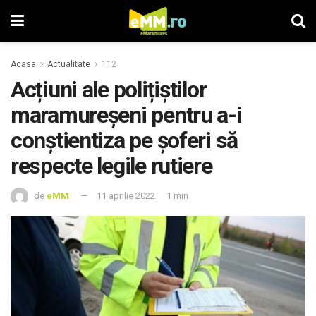
Acasa
Actualitate
112
Acțiuni ale polițiștilor
maramureșeni pentru a-i
conştientiza pe şoferi să
respecte legile rutiere
de
eMM
11 aprilie 2022
1 min