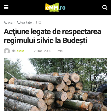
Acasa
Actualitate
112
Acţiune legate de respectarea
regimului silvic la Budeşti
de
eMM
28 mai 2020
1 min