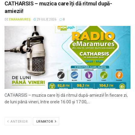
CATHARSIS – muzica care îți dă ritmul după-
amiezii!
DE
EMARAMUREȘ
29 IULIE 2026
0
CATHARSIS – muzica care îți dă ritmul după-amiezii! În fiecare zi,
de luni până vineri, între orele 16:00 și 17:00,...
ANTERIOR
URMATOR