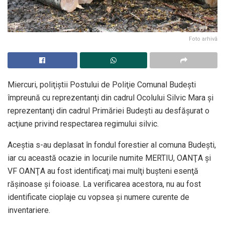
Foto arhivă
Miercuri, poliţiştii Postului de Poliţie Comunal Budeşti
împreună cu reprezentanţi din cadrul Ocolului Silvic Mara şi
reprezentanţi din cadrul Primăriei Budeşti au desfăşurat o
acţiune privind respectarea regimului silvic.
Aceştia s-au deplasat în fondul forestier al comuna Budeşti,
iar cu această ocazie in locurile numite MERTIU, OANŢA şi
VF OANŢA au fost identificaţi mai mulţi buşteni esenţă
răşinoase şi foioase. La verificarea acestora, nu au fost
identificate cioplaje cu vopsea şi numere curente de
inventariere.