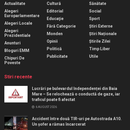
Actualitate
Cultură
Sănătate
Alegeri
Editorial
Social
Europarlamentare
Educaţie
Sport
Alegeri Locale
Fără Categorie
Știri Externe
Alegeri
Monden
Știri Naționale
Prezidentiale
Opinii
Știrile Zilei
Anunturi
Politică
Timp Liber
Bloguri EMM
Publicitate
Utile
Chipuri De
Poveste
Stiri recente
Lucrări pe bulevardul Independenței din Baia
Mare – Se relochează o conductă de gaze, iar
traficul poate fi afectat
6 AUGUST 2026
Accident între două TIR-uri pe Autostrada A10.
Un șofer a rămas încarcerat