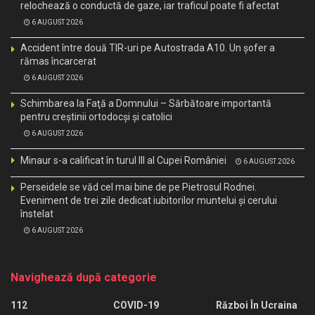
relochează o conductă de gaze, iar traficul poate fi afectat
6 AUGUST 2026
Accident între două TIR-uri pe Autostrada A10. Un șofer a
rămas încarcerat
6 AUGUST 2026
Schimbarea la Faţă a Domnului – Sărbătoare importantă
pentru creştinii ortodocşi şi catolici
6 AUGUST 2026
Minaur s-a calificat în turul III al Cupei României
6 AUGUST 2026
Perseidele se văd cel mai bine de pe Pietrosul Rodnei.
Eveniment de trei zile dedicat iubitorilor muntelui și cerului
înstelat
6 AUGUST 2026
Navighează după categorie
112
COVID-19
Război În Ucraina