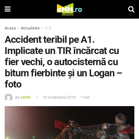
Acasa
Actualitate
112
Accident teribil pe A1.
Implicate un TIR încărcat cu
fier vechi, o autocisternă cu
bitum fierbinte și un Logan –
foto
de
eMM
12 noiembrie 2019
1 min