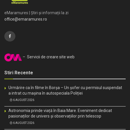
eMaramures | Știri și informații la zi
office@emaramures.ro
– Servicii de creare site web
Stiri Recente
Urmărire ca în filme în Borșa – Un șofer cu permisul suspendat
a intrat cu mașina în autospeciala Poliției
6 AUGUST 2026
Astronomia prinde viață în Baia Mare. Eveniment dedicat
pasionaților de univers și observațiilor prin telescop
6 AUGUST 2026