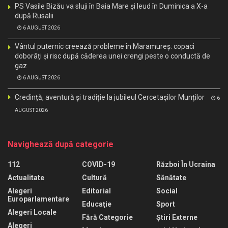
PS Vasile Bizău va sluji în Baia Mare și Ieud în Duminica a X-a
după Rusalii
6 AUGUST 2026
Vântul puternic creează probleme în Maramureș: copaci
doborâți și risc după căderea unei crengi peste o conductă de
gaz
6 AUGUST 2026
Credință, aventură și tradiție la jubileul Cercetașilor Munților
6
AUGUST 2026
Navighează după categorie
112
COVID-19
Război În Ucraina
Actualitate
Cultură
Sănătate
Alegeri
Editorial
Social
Europarlamentare
Educaţie
Sport
Alegeri Locale
Fără Categorie
Știri Externe
Alegeri