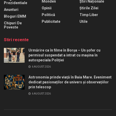
Monden
Știri Naționale
Prezidentiale
Opinii
Știrile Zilei
Anunturi
Politică
Timp Liber
Bloguri EMM
Publicitate
Utile
Chipuri De
Poveste
Stiri recente
Urmărire ca în filme în Borșa – Un șofer cu
permisul suspendat a intrat cu mașina în
autospeciala Poliției
6 AUGUST 2026
Astronomia prinde viață în Baia Mare. Eveniment
dedicat pasionaților de univers și observațiilor
prin telescop
6 AUGUST 2026