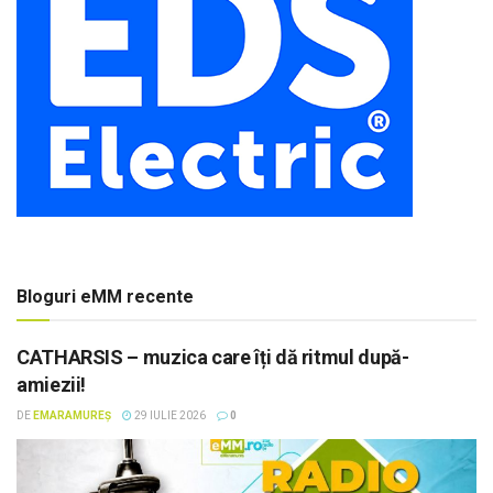
Bloguri eMM recente
CATHARSIS – muzica care îți dă ritmul după-
amiezii!
DE
EMARAMUREȘ
29 IULIE 2026
0