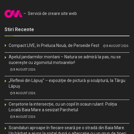
– Servicii de creare site web
Stiri Recente
Compact LIVE, în Preluca Nouă, de Perseide Fest
8 AUGUST 2026
Apelul jandarmilor montani – Natura se admiră la pas, nu se
cucerește cu zgomotul motoarelor!
8 AUGUST 2026
„Reflexii din Lăpuș” – expoziție de pictură și sculptură, la Târgu
Lăpuș
8 AUGUST 2026
Cerșetorie la intersecție, cu un copil în scaun rulant. Poliția
Locală Baia Mare a sesizat Parchetul
8 AUGUST 2026
Scandaluri aproape în fiecare seară pe o stradă din Baia Mare.
Un bărbat a ajuns la spital după o altercație cu un grup de tineri