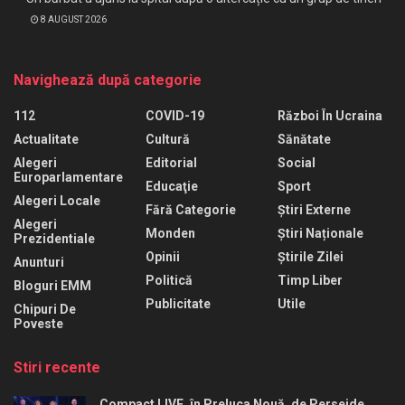
8 AUGUST 2026
Navighează după categorie
112
COVID-19
Război În Ucraina
Actualitate
Cultură
Sănătate
Alegeri
Editorial
Social
Europarlamentare
Educaţie
Sport
Alegeri Locale
Fără Categorie
Știri Externe
Alegeri
Monden
Știri Naționale
Prezidentiale
Opinii
Știrile Zilei
Anunturi
Politică
Timp Liber
Bloguri EMM
Publicitate
Utile
Chipuri De
Poveste
Stiri recente
Compact LIVE, în Preluca Nouă, de Perseide