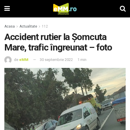
Acasa
Actualitate
112
Accident rutier la Şomcuta
Mare, trafic îngreunat – foto
de
eMM
30 septembrie 2022
1 min