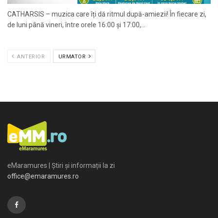
CATHARSIS – muzica care îți dă ritmul după-amiezii! În fiecare zi,
de luni până vineri, între orele 16:00 și 17:00,...
ANTERIOR
URMATOR
eMaramures | Știri și informații la zi
office@emaramures.ro