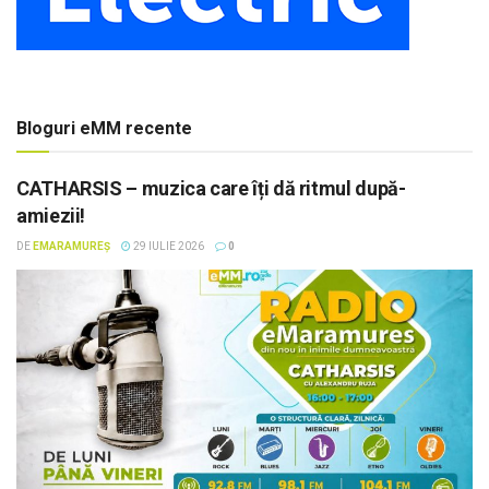
Bloguri eMM recente
CATHARSIS – muzica care îți dă ritmul după-
amiezii!
DE
EMARAMUREȘ
29 IULIE 2026
0