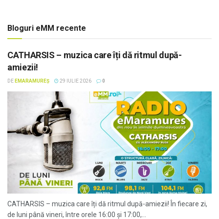
Bloguri eMM recente
CATHARSIS – muzica care îți dă ritmul după-
amiezii!
DE
EMARAMUREȘ
29 IULIE 2026
0
CATHARSIS – muzica care îți dă ritmul după-amiezii! În fiecare zi,
de luni până vineri, între orele 16:00 și 17:00,...