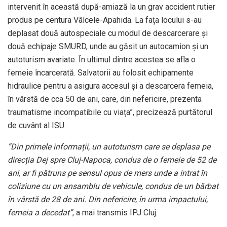
intervenit în această după-amiază la un grav accident rutier
produs pe centura Vâlcele-Apahida. La fața locului s-au
deplasat două autospeciale cu modul de descarcerare și
două echipaje SMURD, unde au găsit un autocamion și un
autoturism avariate. În ultimul dintre acestea se afla o
femeie încarcerată. Salvatorii au folosit echipamente
hidraulice pentru a asigura accesul și a descarcera femeia,
în vârstă de cca 50 de ani, care, din nefericire, prezenta
traumatisme incompatibile cu viața”, precizează purtătorul
de cuvânt al ISU.
”Din primele informații, un autoturism care se deplasa pe
direcția Dej spre Cluj-Napoca, condus de o femeie de 52 de
ani, ar fi pătruns pe sensul opus de mers unde a intrat în
coliziune cu un ansamblu de vehicule, condus de un bărbat
în vârstă de 28 de ani. Din nefericire, în urma impactului,
femeia a decedat”
, a mai transmis IPJ Cluj.