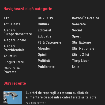
Navighează după categorie
112
COVID-19
Război În Ucraina
Actualitate
Cultură
Sănătate
Alegeri
Editorial
Social
Europarlamentare
Educaţie
Sport
Alegeri Locale
Fără Categorie
Știri Externe
Alegeri
Monden
Știri Naționale
Prezidentiale
Opinii
Știrile Zilei
Anunturi
Politică
Timp Liber
Bloguri EMM
Publicitate
Utile
Chipuri De
Poveste
Stiri recente
Lucrări de reparații la rețeaua publică de
alimentare cu apă între calea ferată și Italsofa
7 AUGUST 2026