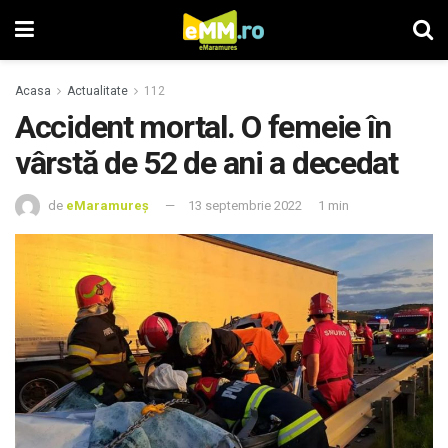
Acasa
Actualitate
112
Accident mortal. O femeie în
vârstă de 52 de ani a decedat
de
eMaramureș
13 septembrie 2022
1 min