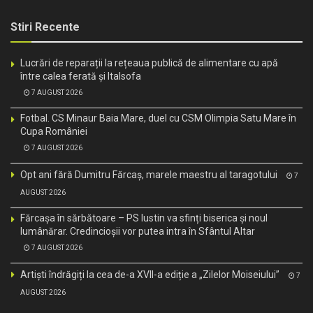
Stiri Recente
Lucrări de reparații la rețeaua publică de alimentare cu apă
între calea ferată și Italsofa
7 AUGUST 2026
Fotbal. CS Minaur Baia Mare, duel cu CSM Olimpia Satu Mare în
Cupa României
7 AUGUST 2026
Opt ani fără Dumitru Fărcaș, marele maestru al taragotului
7
AUGUST 2026
Fărcașa în sărbătoare – PS Iustin va sfinți biserica și noul
lumânărar. Credincioșii vor putea intra în Sfântul Altar
7 AUGUST 2026
Artiști îndrăgiți la cea de-a XVII-a ediție a „Zilelor Moiseiului”
7
AUGUST 2026