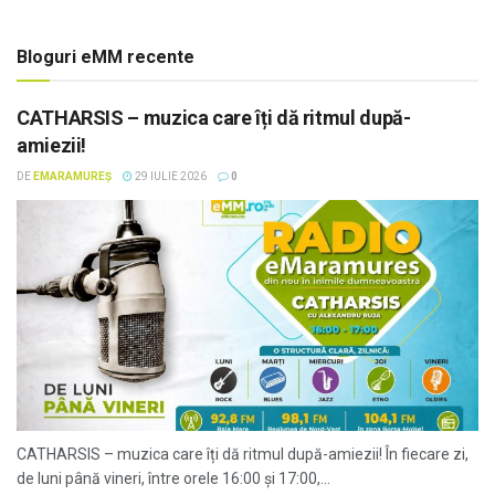
Bloguri eMM recente
CATHARSIS – muzica care îți dă ritmul după-
amiezii!
DE
EMARAMUREȘ
29 IULIE 2026
0
CATHARSIS – muzica care îți dă ritmul după-amiezii! În fiecare zi,
de luni până vineri, între orele 16:00 și 17:00,...