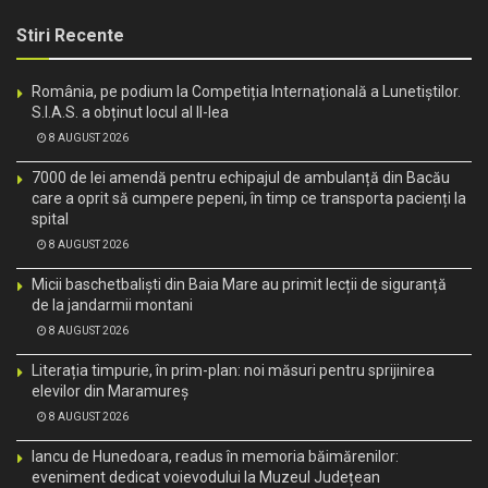
Stiri Recente
România, pe podium la Competiția Internațională a Lunetiștilor.
S.I.A.S. a obținut locul al II-lea
8 AUGUST 2026
7000 de lei amendă pentru echipajul de ambulanță din Bacău
care a oprit să cumpere pepeni, în timp ce transporta pacienți la
spital
8 AUGUST 2026
Micii baschetbaliști din Baia Mare au primit lecții de siguranță
de la jandarmii montani
8 AUGUST 2026
Literația timpurie, în prim-plan: noi măsuri pentru sprijinirea
elevilor din Maramureș
8 AUGUST 2026
Iancu de Hunedoara, readus în memoria băimărenilor:
eveniment dedicat voievodului la Muzeul Județean