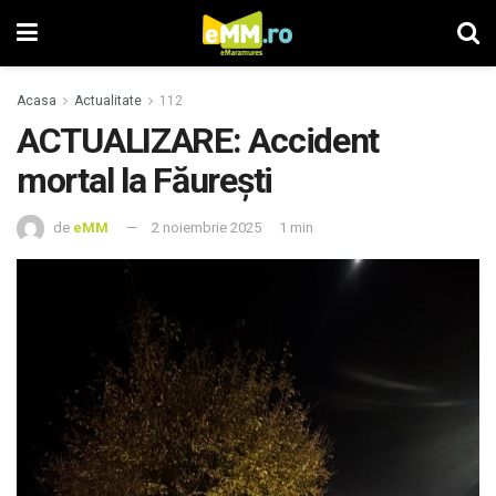
Acasa
Actualitate
112
ACTUALIZARE: Accident
mortal la Făurești
de
eMM
2 noiembrie 2025
1 min