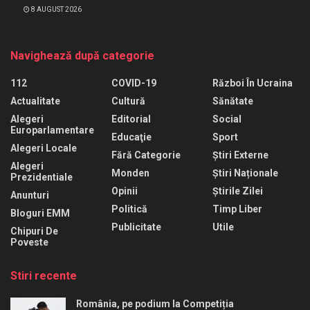
8 AUGUST 2026
Navighează după categorie
112
COVID-19
Război În Ucraina
Actualitate
Cultură
Sănătate
Alegeri
Editorial
Social
Europarlamentare
Educaţie
Sport
Alegeri Locale
Fără Categorie
Știri Externe
Alegeri
Monden
Știri Naționale
Prezidentiale
Opinii
Știrile Zilei
Anunturi
Politică
Timp Liber
Bloguri EMM
Publicitate
Utile
Chipuri De
Poveste
Stiri recente
România, pe podium la Competiția