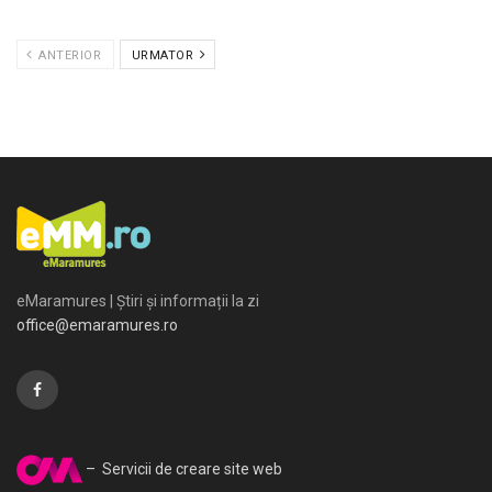
ANTERIOR
URMATOR
eMaramures | Știri și informații la zi
office@emaramures.ro
– Servicii de creare site web