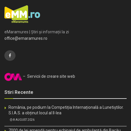
eMaramures | Știri și informații la zi
office@emaramures.ro
– Servicii de creare site web
Stiri Recente
România, pe podium la Competiția Internațională a Lunetiștilor.
S.I.A.S. a obținut locul al II-lea
8 AUGUST 2026
7000 de lei amendă pentru echipajul de ambulanță din Bacău