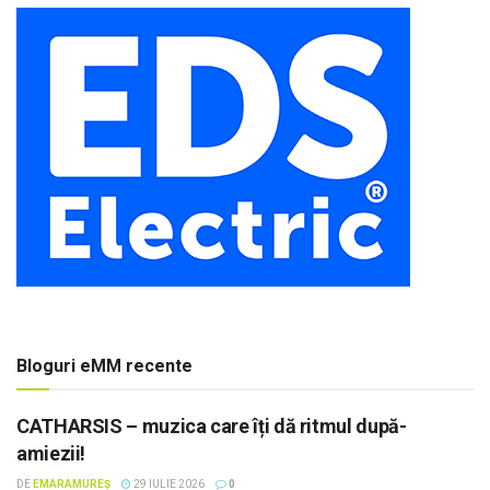
Bloguri eMM recente
CATHARSIS – muzica care îți dă ritmul după-
amiezii!
DE
EMARAMUREȘ
29 IULIE 2026
0