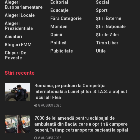
Alegeri
Editorial
Social
Europarlamentare
Educaţie
Sport
Alegeri Locale
Fără Categorie
Știri Externe
Alegeri
Monden
Știri Naționale
Prezidentiale
Opinii
Știrile Zilei
Anunturi
Politică
Timp Liber
Bloguri EMM
Publicitate
Utile
Chipuri De
Poveste
Stiri recente
România, pe podium la Competiția
Internațională a Lunetiștilor. S.I.A.S. a obținut
locul al II-lea
8 AUGUST 2026
7000 de lei amendă pentru echipajul de
ambulanță din Bacău care a oprit să cumpere
pepeni, în timp ce transporta pacienți la spital
8 AUGUST 2026