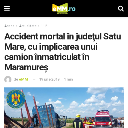
Acasa
Actualitate
112
Accident mortal în judeţul Satu
Mare, cu implicarea unui
camion înmatriculat în
Maramureş
de
eMM
19 iulie 2019
1 min