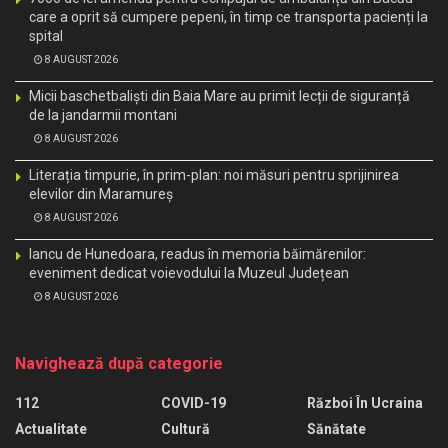
care a oprit să cumpere pepeni, în timp ce transporta pacienți la
spital
8 AUGUST 2026
Micii baschetbaliști din Baia Mare au primit lecții de siguranță
de la jandarmii montani
8 AUGUST 2026
Literația timpurie, în prim-plan: noi măsuri pentru sprijinirea
elevilor din Maramureș
8 AUGUST 2026
Iancu de Hunedoara, readus în memoria băimărenilor:
eveniment dedicat voievodului la Muzeul Județean
8 AUGUST 2026
Navighează după categorie
112
COVID-19
Război În Ucraina
Actualitate
Cultură
Sănătate