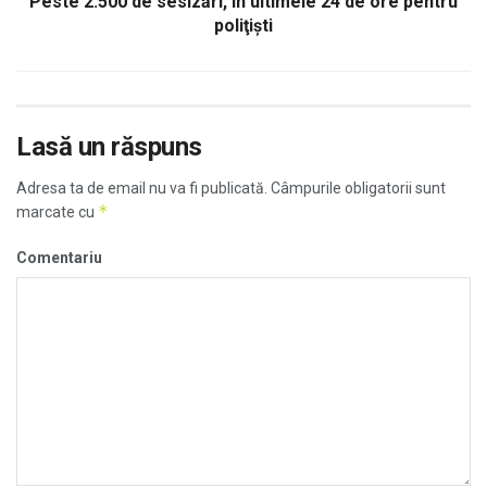
Peste 2.500 de sesizări, în ultimele 24 de ore pentru
poliţişti
Lasă un răspuns
Adresa ta de email nu va fi publicată.
Câmpurile obligatorii sunt
*
marcate cu
Comentariu