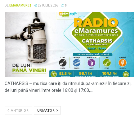
DE
EMARAMUREȘ
29 IULIE 2026
0
CATHARSIS – muzica care îți dă ritmul după-amiezii! În fiecare zi,
de luni până vineri, între orele 16:00 și 17:00,...
ANTERIOR
URMATOR