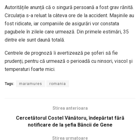
Autoritățile anunță că o singură persoană a fost grav rănită.
Circulația s-a reluat la câteva ore de la accident. Mașinile au
fost ridicate, iar companiile de asigurări vor constata
pagubele în zilele care urmează. Din primele estimări, 35
dintre ele sunt daună totală.
Centrele de prognoză îi avertizează pe șoferi să fie
prudenți, pentru că urmează o perioadă cu ninsori, viscol și
temperaturi foarte mici.
Tags:
maramures
romania
Stirea anterioara
Cercetătorul Costel Vânătoru, îndepărtat fără
notificare de la şefia Băncii de Gene
Stirea urmatoare