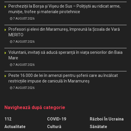
Percheziții la Borșa și Vișeu de Sus – Polițiștii au ridicat arme,
muniție, trofee și materiale pirotehnice
7 AUGUST 2026
Profesori și elevi din Maramureș, împreună la Școala de Vară
MERITO
7 AUGUST 2026
Voluntarii, invitați să aducă speranță în viața seniorilor din Baia
Mare
7 AUGUST 2026
Peste 16.000 de lei în amenzi pentru șoferii care au încălcat
restricțiile impuse de caniculă în Maramureș
7 AUGUST 2026
Navighează după categorie
112
COVID-19
Război În Ucraina
Actualitate
Cultură
Sănătate