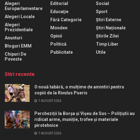
Alegeri
Editorial
Social
Europarlamentare
Educaţie
Sport
Alegeri Locale
Fără Categorie
Știri Externe
Alegeri
Monden
Știri Naționale
Prezidentiale
Opinii
Știrile Zilei
Anunturi
Politică
Timp Liber
Bloguri EMM
Publicitate
Utile
Chipuri De
Poveste
Stiri recente
O nouă tabără, o mulțime de amintiri pentru
copiii de la Rivulus Pueris
7 AUGUST 2026
Percheziții la Borșa și Vișeu de Sus – Polițiștii au
ridicat arme, muniție, trofee și materiale
pirotehnice
7 AUGUST 2026