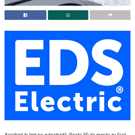
Accident în lanț pe autostradă. Peste 50 de mașini au fost