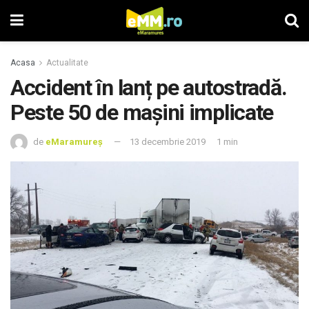
Acasa
Actualitate
Accident în lanț pe autostradă.
Peste 50 de mașini implicate
de
eMaramureș
13 decembrie 2019
1 min