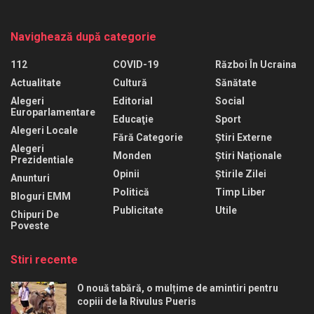
Navighează după categorie
112
COVID-19
Război În Ucraina
Actualitate
Cultură
Sănătate
Alegeri
Editorial
Social
Europarlamentare
Educaţie
Sport
Alegeri Locale
Fără Categorie
Știri Externe
Alegeri
Monden
Știri Naționale
Prezidentiale
Opinii
Știrile Zilei
Anunturi
Politică
Timp Liber
Bloguri EMM
Publicitate
Utile
Chipuri De
Poveste
Stiri recente
O nouă tabără, o mulțime de amintiri pentru
copiii de la Rivulus Pueris