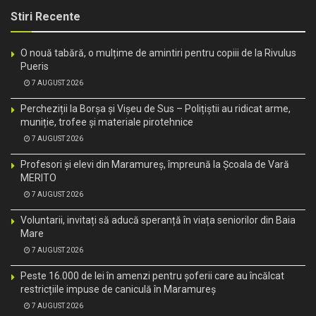
Stiri Recente
O nouă tabără, o mulțime de amintiri pentru copiii de la Rivulus
Pueris
7 AUGUST 2026
Percheziții la Borșa și Vișeu de Sus – Polițiștii au ridicat arme,
muniție, trofee și materiale pirotehnice
7 AUGUST 2026
Profesori și elevi din Maramureș, împreună la Școala de Vară
MERITO
7 AUGUST 2026
Voluntarii, invitați să aducă speranță în viața seniorilor din Baia
Mare
7 AUGUST 2026
Peste 16.000 de lei în amenzi pentru șoferii care au încălcat
restricțiile impuse de caniculă în Maramureș
7 AUGUST 2026