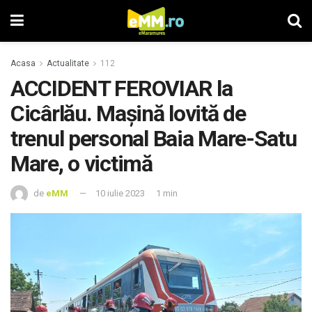
Acasa
Actualitate
112
ACCIDENT FEROVIAR la
Cicârlău. Maşină lovită de
trenul personal Baia Mare-Satu
Mare, o victimă
de
eMM
10 iulie 2023
1 min