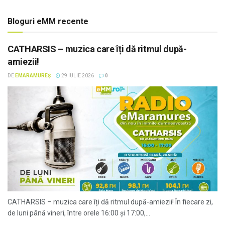
Bloguri eMM recente
CATHARSIS – muzica care îți dă ritmul după-
amiezii!
DE
EMARAMUREȘ
29 IULIE 2026
0
CATHARSIS – muzica care îți dă ritmul după-amiezii! În fiecare zi,
de luni până vineri, între orele 16:00 și 17:00,...