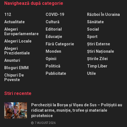
Navighează după categorie
112
COVID-19
Război În Ucraina
Actualitate
Cultură
Sănătate
Alegeri
Editorial
Social
Europarlamentare
Educaţie
Sport
Alegeri Locale
Fără Categorie
Știri Externe
Alegeri
Monden
Știri Naționale
Prezidentiale
Opinii
Știrile Zilei
Anunturi
Politică
Timp Liber
Bloguri EMM
Publicitate
Utile
Chipuri De
Poveste
Stiri recente
Percheziții la Borșa și Vișeu de Sus – Polițiștii au
ridicat arme, muniție, trofee și materiale
pirotehnice
7 AUGUST 2026