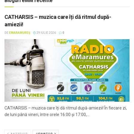
Bloguri eMM recente
CATHARSIS – muzica care îți dă ritmul după-
amiezii!
DE
EMARAMUREȘ
29 IULIE 2026
0
CATHARSIS – muzica care îți dă ritmul după-amiezii! În fiecare zi,
de luni până vineri, între orele 16:00 și 17:00,...