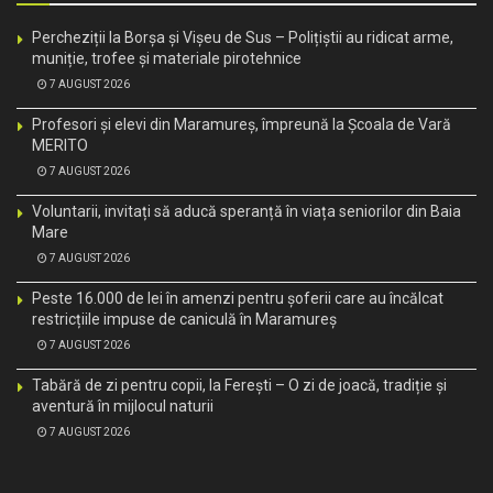
Percheziții la Borșa și Vișeu de Sus – Polițiștii au ridicat arme,
muniție, trofee și materiale pirotehnice
7 AUGUST 2026
Profesori și elevi din Maramureș, împreună la Școala de Vară
MERITO
7 AUGUST 2026
Voluntarii, invitați să aducă speranță în viața seniorilor din Baia
Mare
7 AUGUST 2026
Peste 16.000 de lei în amenzi pentru șoferii care au încălcat
restricțiile impuse de caniculă în Maramureș
7 AUGUST 2026
Tabără de zi pentru copii, la Ferești – O zi de joacă, tradiție și
aventură în mijlocul naturii
7 AUGUST 2026