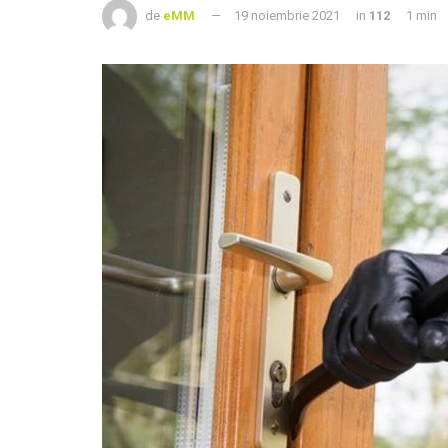
de
eMM
19 noiembrie 2021
in
112
1 min