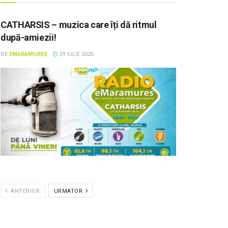
CATHARSIS – muzica care îți dă ritmul
după-amiezii!
DE
EMARAMUREȘ
29 IULIE 2026
ANTERIOR
URMATOR