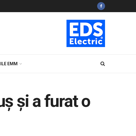
ILE EMM
ş şi a furat o