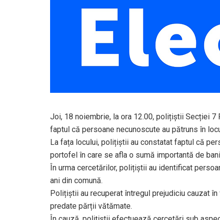
Joi, 18 noiembrie, la ora 12.00, polițiștii Secției 7
faptul că persoane necunoscute au pătruns în locu
La fața locului, polițiștii au constatat faptul că pers
portofel în care se afla o sumă importantă de bani
În urma cercetărilor, polițiștii au identificat pers
ani din comună.
Polițiștii au recuperat întregul prejudiciu cauzat î
predate părții vătămate.
În cauză, polițiștii efectuează cercetări sub aspectul