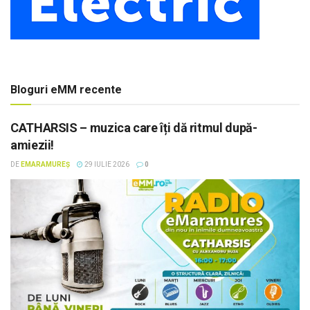
Bloguri eMM recente
CATHARSIS – muzica care îți dă ritmul după-
amiezii!
DE
EMARAMUREȘ
29 IULIE 2026
0