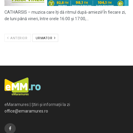
CATHARSIS – muzica care îți dă ritmul după-amiezii! În fiecare zi,
de luni până vineri, între orele 16:00 și 17:00,...
ANTERIOR
URMATOR
eMaramures | Știri și informații la zi
office@emaramures.ro