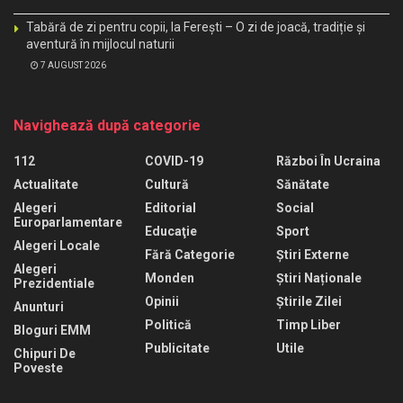
Tabără de zi pentru copii, la Ferești – O zi de joacă, tradiție și
aventură în mijlocul naturii
7 AUGUST 2026
Navighează după categorie
112
COVID-19
Război În Ucraina
Actualitate
Cultură
Sănătate
Alegeri
Editorial
Social
Europarlamentare
Educaţie
Sport
Alegeri Locale
Fără Categorie
Știri Externe
Alegeri
Monden
Știri Naționale
Prezidentiale
Opinii
Știrile Zilei
Anunturi
Politică
Timp Liber
Bloguri EMM
Publicitate
Utile
Chipuri De
Poveste