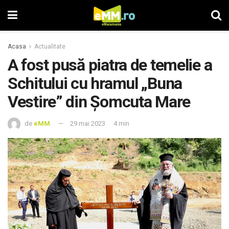
Acasa
Actualitate
A fost pusă piatra de temelie a
Schitului cu hramul „Buna
Vestire” din Șomcuta Mare
de
eMM
29 mai 2023
4 min