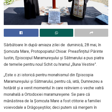
Sărbătoare în după-amiaza zilei de duminică, 28 mai, în
Șomcuta Mare, Protopopiatul Chioar. Preasfințitul Părinte
Iustin, Episcopul Maramureșului și Sătmarului a pus piatra
de temelie pentru noul Schit cu hramul „Buna Vestire”.
„Este o zi istorică pentru monahismul din Episcopia
Maramureşului şi Sătmarului, pentru că, iată, Dumnezeu a
hotărât şi a venit momentul în care reînviem o veche vatră
monahală a Ortodoxiei maramureşene. Se pare că
mănăstirea de la Şomcuta Mare a fost ctitorie a familiei
voievodale a Drăgoşeştilor, deci putem să mergem în