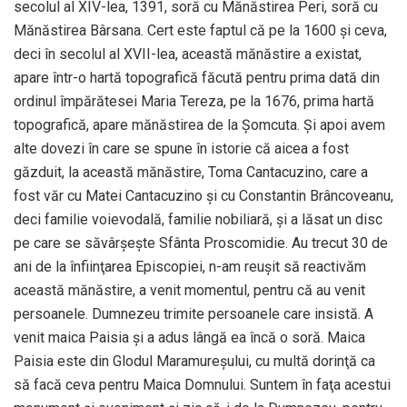
secolul al XIV-lea, 1391, soră cu Mănăstirea Peri, soră cu
Mănăstirea Bârsana. Cert este faptul că pe la 1600 şi ceva,
deci în secolul al XVII-lea, această mănăstire a existat,
apare într-o hartă topografică făcută pentru prima dată din
ordinul împărătesei Maria Tereza, pe la 1676, prima hartă
topografică, apare mănăstirea de la Şomcuta. Şi apoi avem
alte dovezi în care se spune în istorie că aicea a fost
găzduit, la această mănăstire, Toma Cantacuzino, care a
fost văr cu Matei Cantacuzino şi cu Constantin Brâncoveanu,
deci familie voievodală, familie nobiliară, şi a lăsat un disc
pe care se săvârşeşte Sfânta Proscomidie. Au trecut 30 de
ani de la înfiinţarea Episcopiei, n-am reuşit să reactivăm
această mănăstire, a venit momentul, pentru că au venit
persoanele. Dumnezeu trimite persoanele care insistă. A
venit maica Paisia şi a adus lângă ea încă o soră. Maica
Paisia este din Glodul Maramureşului, cu multă dorinţă ca
să facă ceva pentru Maica Domnului. Suntem în faţa acestui