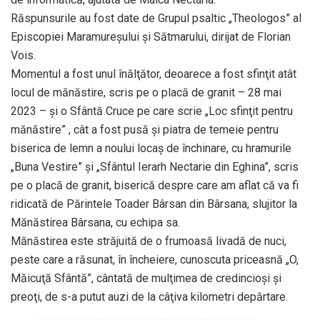
Răspunsurile au fost date de Grupul psaltic „Theologos” al
Episcopiei Maramureşului şi Sătmarului, dirijat de Florian
Vois.
Momentul a fost unul înălţător, deoarece a fost sfinţit atât
locul de mănăstire, scris pe o placă de granit – 28 mai
2023 – şi o Sfântă Cruce pe care scrie „Loc sfinţit pentru
mănăstire” , cât a fost pusă şi piatra de temeie pentru
biserica de lemn a noului locaş de închinare, cu hramurile
„Buna Vestire” şi „Sfântul Ierarh Nectarie din Eghina”, scris
pe o placă de granit, biserică despre care am aflat că va fi
ridicată de Părintele Toader Bârsan din Bârsana, slujitor la
Mănăstirea Bârsana, cu echipa sa.
Mănăstirea este străjuită de o frumoasă livadă de nuci,
peste care a răsunat, în încheiere, cunoscuta priceasnă „O,
Măicuţă Sfântă”, cântată de mulţimea de credincioşi şi
preoţi, de s-a putut auzi de la câţiva kilometri depărtare.