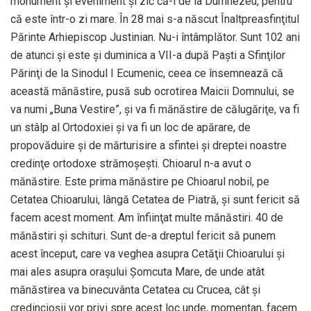
monument şi eveniment şi zic că-i de la Dumnezeu, pentru
că este într-o zi mare. În 28 mai s-a născut Înaltpreasfinţitul
Părinte Arhiepiscop Justinian. Nu-i întâmplător. Sunt 102 ani
de atunci şi este şi duminica a VII-a după Paşti a Sfinţilor
Părinţi de la Sinodul I Ecumenic, ceea ce însemnează că
această mănăstire, pusă sub ocrotirea Maicii Domnului, se
va numi „Buna Vestire”, şi va fi mănăstire de călugăriţe, va fi
un stâlp al Ortodoxiei şi va fi un loc de apărare, de
propovăduire şi de mărturisire a sfintei şi dreptei noastre
credinţe ortodoxe strămoşeşti. Chioarul n-a avut o
mănăstire. Este prima mănăstire pe Chioarul nobil, pe
Cetatea Chioarului, lângă Cetatea de Piatră, şi sunt fericit să
facem acest moment. Am înfiinţat multe mănăstiri. 40 de
mănăstiri şi schituri. Sunt de-a dreptul fericit să punem
acest început, care va veghea asupra Cetăţii Chioarului şi
mai ales asupra oraşului Şomcuta Mare, de unde atât
mănăstirea va binecuvânta Cetatea cu Crucea, cât şi
credincioşii vor privi spre acest loc unde, momentan, facem