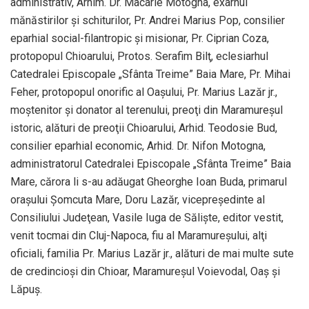
administrativ, Arhim. Dr. Macarie Motogna, exarhul
mănăstirilor şi schiturilor, Pr. Andrei Marius Pop, consilier
eparhial social-filantropic şi misionar, Pr. Ciprian Coza,
protopopul Chioarului, Protos. Serafim Bilţ, eclesiarhul
Catedralei Episcopale „Sfânta Treime” Baia Mare, Pr. Mihai
Feher, protopopul onorific al Oaşului, Pr. Marius Lazăr jr.,
moştenitor şi donator al terenului, preoţi din Maramureşul
istoric, alături de preoţii Chioarului, Arhid. Teodosie Bud,
consilier eparhial economic, Arhid. Dr. Nifon Motogna,
administratorul Catedralei Episcopale „Sfânta Treime” Baia
Mare, cărora li s-au adăugat Gheorghe Ioan Buda, primarul
oraşului Şomcuta Mare, Doru Lazăr, vicepreşedinte al
Consiliului Judeţean, Vasile Iuga de Sălişte, editor vestit,
venit tocmai din Cluj-Napoca, fiu al Maramureşului, alţi
oficiali, familia Pr. Marius Lazăr jr., alături de mai multe sute
de credincioşi din Chioar, Maramureşul Voievodal, Oaş şi
Lăpuş.