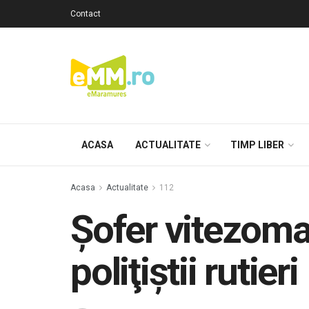
Contact
ACASA
ACTUALITATE
TIMP LIBER
Acasa
Actualitate
112
Şofer vitezoman
poliţiştii rutieri