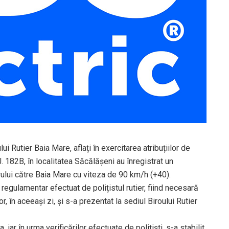
lui Rutier Baia Mare, aflați în exercitarea atribuțiilor de
. 182B, în localitatea Săcălășeni au înregistrat un
rului către Baia Mare cu viteza de 90 km/h (+40).
regulamentar efectuat de polițistul rutier, fiind necesară
or, în aceeași zi, și s-a prezentat la sediul Biroului Rutier
iar în urma verificărilor efectuate de polițiști, s-a stabilit