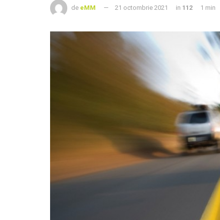
de
eMM
21 octombrie 2021
in
112
1 min