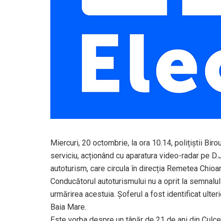
Miercuri, 20 octombrie, la ora 10.14, polițiștii Birou
serviciu, acționând cu aparatura video-radar pe D.J
autoturism, care circula în direcția Remetea Chioa
Conducătorul autoturismului nu a oprit la semnalul 
urmărirea acestuia. Șoferul a fost identificat ulteri
Baia Mare.
Este vorba despre un tânăr de 21 de ani din Culcea, 