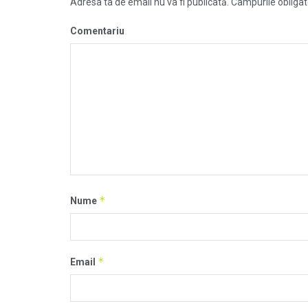
Adresa ta de email nu va fi publicată.
Câmpurile obligat
Comentariu
*
Nume
*
Email