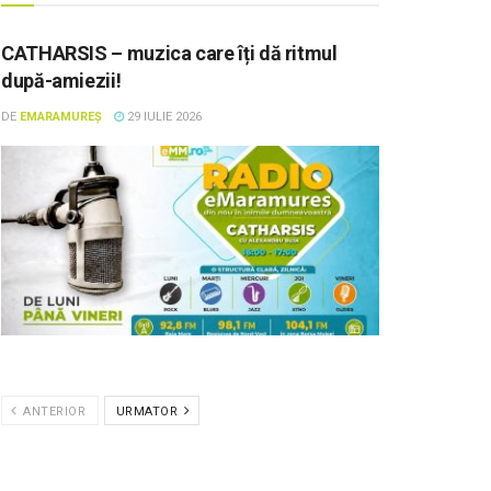
CATHARSIS – muzica care îți dă ritmul
după-amiezii!
DE
EMARAMUREȘ
29 IULIE 2026
ANTERIOR
URMATOR