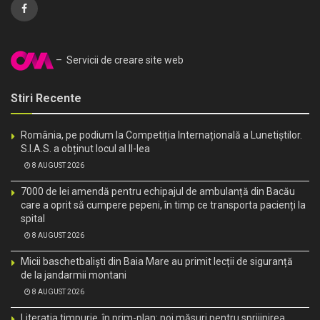
– Servicii de creare site web
Stiri Recente
România, pe podium la Competiția Internațională a Lunetiștilor.
S.I.A.S. a obținut locul al II-lea
8 AUGUST 2026
7000 de lei amendă pentru echipajul de ambulanță din Bacău
care a oprit să cumpere pepeni, în timp ce transporta pacienți la
spital
8 AUGUST 2026
Micii baschetbaliști din Baia Mare au primit lecții de siguranță
de la jandarmii montani
8 AUGUST 2026
Literația timpurie, în prim-plan: noi măsuri pentru sprijinirea