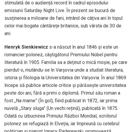
stimulată de o audiență record în cadrul episodului
emisiunii Saturday Night Live. În prezent se bucură de
susținerea a milioane de fani, intrând de câțiva ani în topul
celor mai bogate cântărețe britanice, sub vârsta de 30 de
ani.
Henryk Sienkiewicz
s-a născut în anul 1846 și este un
romancier polonez, câștigătorul Premiului Nobel pentru
literatură în 1905. Familia sa a deținut o mică moșie, pe care
pierdut-o, mutându-se în Varșovia unde a studiat literatura,
istoria și filologia la Universitatea din Varșovia. În anul 1869
începe să publice articole critice și părăsește universitatea
peste doi ani, fără a primi o diplomă. Primul său roman a
fost ,,Na marne” (În gol), fiind publicat în 1872, iar prima
nuvelă ,,Stary sluga” (Un vechi rețină), publicată în 1875.
Odată cu izbucnirea Primului Război Mondial, scriitorul
polonez se refugiază în Elveția, iar împreună cu celebrul
politician și pianist Ignacy Paderewski, promovează