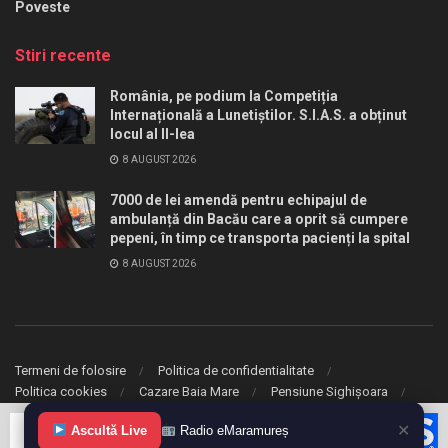
Poveste
Stiri recente
România, pe podium la Competiția
Internațională a Lunetiștilor. S.I.A.S. a obținut
locul al II-lea
8 AUGUST 2026
7000 de lei amendă pentru echipajul de
ambulanță din Bacău care a oprit să cumpere
pepeni, în timp ce transporta pacienți la spital
8 AUGUST 2026
Termeni de folosire
Politica de confidentialitate
Politica cookies
Cazare Baia Mare
Pensiune Sighișoara
✕
Ascultă Live
Radio eMaramureș
© 2020 eMaramures. Toate drepturile rezervate.