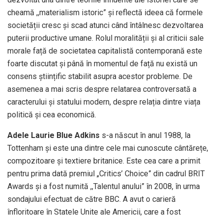
cheamă ,,materialism istoric” și reflectă ideea că formele
societății cresc și scad atunci când întâlnesc dezvoltarea
puterii productive umane. Rolul moralității și al criticii sale
morale față de societatea capitalistă contemporană este
foarte discutat și până în momentul de față nu există un
consens științific stabilit asupra acestor probleme. De
asemenea a mai scris despre relatarea controversată a
caracterului și statului modern, despre relația dintre viața
politică și cea economică.
Adele Laurie Blue Adkins
s-a născut în anul 1988, la
Tottenham și este una dintre cele mai cunoscute cântărețe,
compozitoare și textiere britanice. Este cea care a primit
pentru prima dată premiul „Critics’ Choice” din cadrul BRIT
Awards și a fost numită ,,Talentul anului” în 2008, în urma
sondajului efectuat de către BBC. A avut o carieră
înfloritoare în Statele Unite ale Americii, care a fost