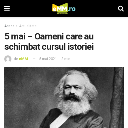
Acasa
Actualitate
5 mai – Oameni care au
schimbat cursul istoriei
de
eMM
5 mai 2021
2 min