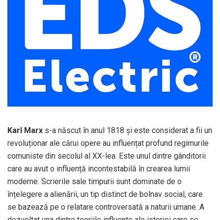
Karl Marx
s-a născut în anul 1818 și este considerat a fii un
revoluționar ale cărui opere au influențat profund regimurile
comuniste din secolul al XX-lea. Este unul dintre gânditorii
care au avut o influență incontestabilă în crearea lumii
moderne. Scrierile sale timpurii sunt dominate de o
înțelegere a alienării, un tip distinct de bolnav social, care
se bazează pe o relatare controversată a naturii umane. A
dezvoltat una dintre teoriile influente ale istoriei care se