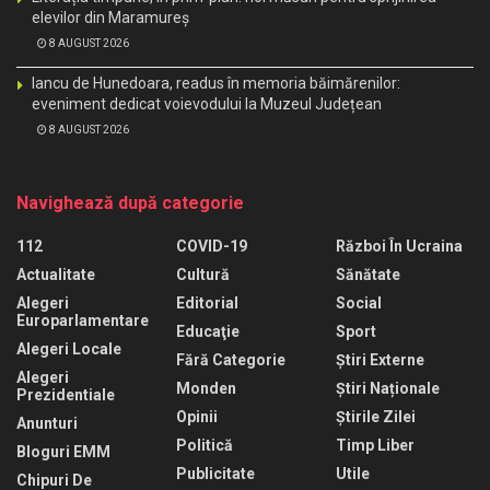
elevilor din Maramureș
8 AUGUST 2026
Iancu de Hunedoara, readus în memoria băimărenilor:
eveniment dedicat voievodului la Muzeul Județean
8 AUGUST 2026
Navighează după categorie
112
COVID-19
Război În Ucraina
Actualitate
Cultură
Sănătate
Alegeri
Editorial
Social
Europarlamentare
Educaţie
Sport
Alegeri Locale
Fără Categorie
Știri Externe
Alegeri
Monden
Știri Naționale
Prezidentiale
Opinii
Știrile Zilei
Anunturi
Politică
Timp Liber
Bloguri EMM
Publicitate
Utile
Chipuri De