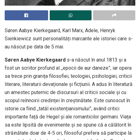
Søren Aabye Kierkegaard, Karl Marx, Adele, Henryk
Sienkiewicz sunt personalități marcante ale istoriei care s-
au născut pe data de 5 mai.
Søren Aabye Kierkegaard
s-a născut în anul 1813 și a
fost un scriitor profund al ,,epocii de aur daneze”, iar opera
sa trece prin granița filosofiei, teologiei, psihologiei, criticii
literare, literaturii devaționale și ficțiunii. A adus în literatură
un amestec puternic de discursuri al criticii sociale și cu
scopul reînnoirii credinței în creștinătate. Este cunoscut în
istorie ca fiind ,,tatăl existențianismului”, având critici
importante față de Hegel și ale romanticilor germani. Viața
sa este lipsită de evenimente și se spune că a călătorit în
străinătate doar de 4-5 ori, filosoful prefera să participe la