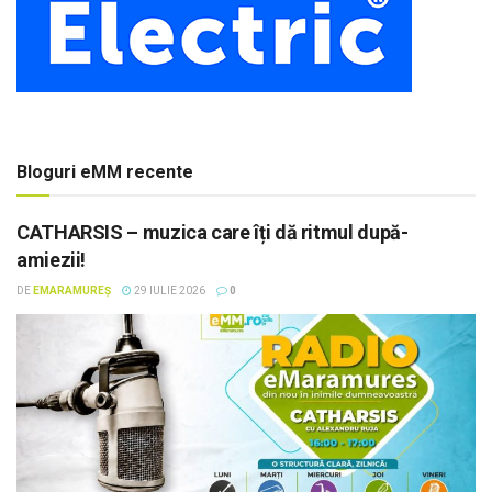
Bloguri eMM recente
CATHARSIS – muzica care îți dă ritmul după-
amiezii!
DE
EMARAMUREȘ
29 IULIE 2026
0