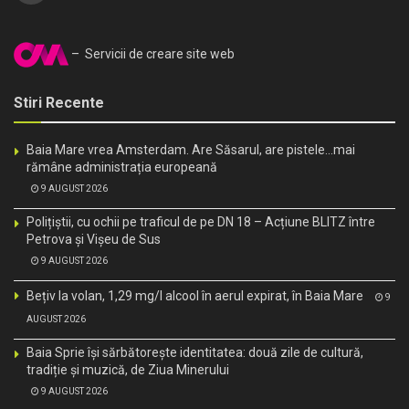
– Servicii de creare site web
Stiri Recente
Baia Mare vrea Amsterdam. Are Săsarul, are pistele…mai
rămâne administrația europeană
9 AUGUST 2026
Polițiștii, cu ochii pe traficul de pe DN 18 – Acțiune BLITZ între
Petrova și Vișeu de Sus
9 AUGUST 2026
Bețiv la volan, 1,29 mg/l alcool în aerul expirat, în Baia Mare
9
AUGUST 2026
Baia Sprie își sărbătorește identitatea: două zile de cultură,
tradiție și muzică, de Ziua Minerului
9 AUGUST 2026