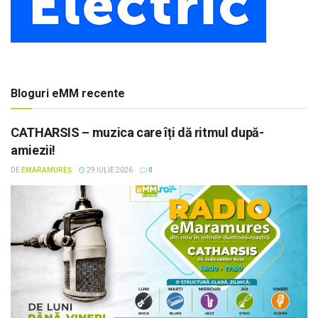
Bloguri eMM recente
CATHARSIS – muzica care îți dă ritmul după-
amiezii!
DE
EMARAMUREȘ
29 IULIE 2026
0