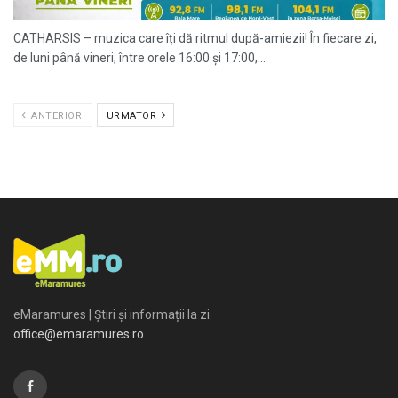
CATHARSIS – muzica care îți dă ritmul după-amiezii! În fiecare zi,
de luni până vineri, între orele 16:00 și 17:00,...
ANTERIOR
URMATOR
eMaramures | Știri și informații la zi
office@emaramures.ro