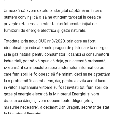
Urmează să avem datele la sfârșitul săptămânii, în care
suntem convinși că o să ne atingem targetul în ceea ce
privește refacerea acestor facturi întocmite inițial de
furnizorii de energie electrică și gaze naturale.
Totodată, prin noua OUG nr 3/2020, prin care au fost
identificate și indicate noile praguri de plafonare la energie
și la gaz natural pentru consumatorii casnici și consumatorii
industriali, pot să vă spun că deja, prin această ordonanță,
s-a urmărit ca impactul asupra sistemelor informatice pe
care furnizorii le folosesc să fie minim, deci nu ne așteptăm
la o problemă în acest sens, dar, pentru a evita acest lucru
în viitor, săptămâna viitoare au fost invitați toți furnizorii de
gaze și energie electrică la Ministerul Energiei și vom
discuta cu dânșii și vom depune toate diligențele și
măsurile necesare”, a declarat Dan Drăgan, secretar de stat
la Ministerul Energiei.