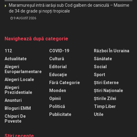
Maramureșul intră iarăși sub Cod galben de caniculă – Maxime
de 34 de grade și nopți tropicale
9 AUGUST 2026
Navighează după categorie
112
COVID-19
Război În Ucraina
Actualitate
Cultură
Sănătate
Alegeri
Editorial
Social
Europarlamentare
Educaţie
Sport
Alegeri Locale
Fără Categorie
Știri Externe
Alegeri
Monden
Știri Naționale
Prezidentiale
Opinii
Știrile Zilei
Anunturi
Politică
Timp Liber
Bloguri EMM
Publicitate
Utile
Chipuri De
Poveste
Stiri recente