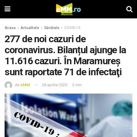
Acasa
Actualitate
Sănătate
COVID-19
277 de noi cazuri de
coronavirus. Bilanțul ajunge la
11.616 cazuri. În Maramureş
sunt raportate 71 de infectaţi
de
eMM
28 aprilie 2020
2 min