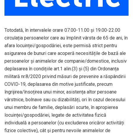
Totodată, în intervalele orare 07.00-11.00 și 19.00-22.00
circulația persoanelor care au împlinit vârsta de 65 de ani, în
afara locuinței/gospodăriei, este permisă strict pentru
asigurarea de bunuri care acoperă necesitățile de bază ale
persoanelor și animalelor de companie/domestice, inclusiv
deplasarea în condițiile art.1 alin.(3) și (5) din Ordonanța
militară nr.8/2020 privind măsuri de prevenire a răspândirii
COVID-19, deplasarea din motive justificate, precum
îngrijirea/însoțirea unui minor, asistența altor persoane
vârstnice, bolnave sau cu dizabilități, ori în cazul decesului
unui membru de familie, deplasări scurte, în apropierea
locuinței/gospodăriei, legate de activitatea fizică
individuală a persoanelor (cu excluderea oricăror activități
fizice colective), cât și pentru nevoile animalelor de