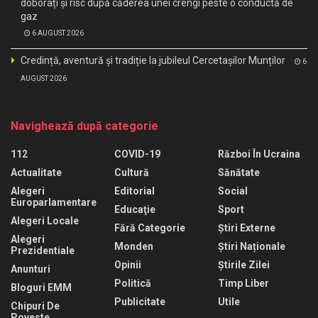
doborâți și risc după căderea unei crengi peste o conductă de
gaz
6 AUGUST 2026
Credință, aventură și tradiție la jubileul Cercetașilor Munților
6
AUGUST 2026
Navighează după categorie
112
COVID-19
Război În Ucraina
Actualitate
Cultură
Sănătate
Alegeri
Editorial
Social
Europarlamentare
Educaţie
Sport
Alegeri Locale
Fără Categorie
Știri Externe
Alegeri
Monden
Știri Naționale
Prezidentiale
Opinii
Știrile Zilei
Anunturi
Politică
Timp Liber
Bloguri EMM
Publicitate
Utile
Chipuri De
Poveste