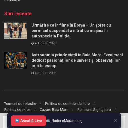
Stiri recente
Urmărire ca în filme în Borșa – Un șofer cu
permisul suspendat a intrat cu mașina în
autospeciala Poliției
6 AUGUST 2026
Astronomia prinde viață în Baia Mare. Eveniment
dedicat pasionaților de univers și observațiilor
prin telescop
6 AUGUST 2026
Termeni de folosire
Politica de confidentialitate
Politica cookies
Cazare Baia Mare
Pensiune Sighișoara
✕
Ascultă Live
Radio eMaramureș
© 2020 eMaramures. Toate drepturile rezervate.