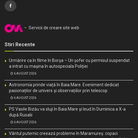
– Servicii de creare site web
Stiri Recente
Urmărire ca în filme în Borșa – Un șofer cu permisul suspendat
a intrat cu mașina în autospeciala Poliției
6 AUGUST 2026
Astronomia prinde viață în Baia Mare. Eveniment dedicat
pasionaților de univers și observațiilor prin telescop
6 AUGUST 2026
PS Vasile Bizău va sluji în Baia Mare și Ieud în Duminica a X-a
după Rusalii
6 AUGUST 2026
Vântul puternic creează probleme în Maramureș: copaci