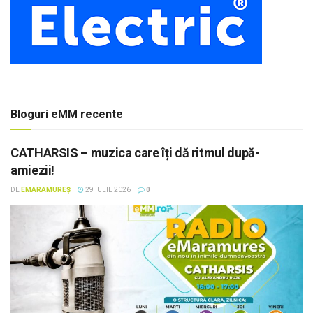
Bloguri eMM recente
CATHARSIS – muzica care îți dă ritmul după-
amiezii!
DE
EMARAMUREȘ
29 IULIE 2026
0