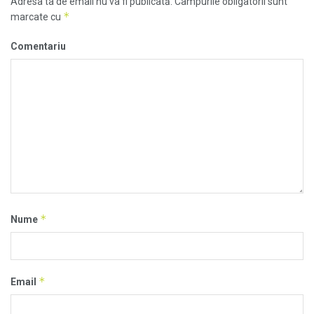
Adresa ta de email nu va fi publicată.
Câmpurile obligatorii sunt
*
marcate cu
Comentariu
*
Nume
*
Email