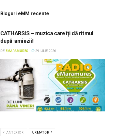
Bloguri eMM recente
CATHARSIS – muzica care îți dă ritmul
după-amiezii!
DE
EMARAMUREȘ
29 IULIE 2026
ANTERIOR
URMATOR