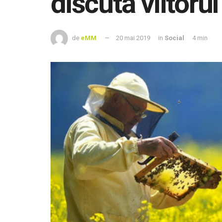
discută viitorul
de
eMM
20 mai 2019
in
Social
4 min