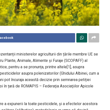
Facebook
ezentanții ministerelor agriculturii din țările membre UE se
ru Plante, Animale, Alimente și Furaje (SCOPAFF) al
e, pentru a se pronunța, printre altele[1], asupra
i pesticidelor asupra polenizatorilor (Ghidului Albinei, cum a
mâni pot încuraja această decizie prin semnarea petiției
oi în țară de ROMAPIS – Federaţia Asociaţiilor Apicole
 a expunerii la toate pesticidele, și a efectelor acestora