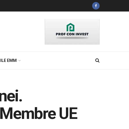
ILE EMM
nei.
le Membre UE