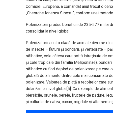
Comisiei Europene, a comandat anul trecut o cerc
„Gheorghe Ionescu Sisești”, conform unei metodolo
Polenizatorii produc beneficii de 235-577 miliarde 
consolidat la nivel global
Polenizatorii sunt o clasă de animale diverse din c
de insecte – fluturii și bondarii, și vertebrate – pă
sălbatice, cele câteva care pot fi întreținute de om
și cele tropicale din familia Meliponinae), bondari 
sălbatice cu flori depind de polenizarea pe care o r
globală de alimente dintre cele mai consumate dep
polenizare. Valoarea de piață a recoltelor care s
dolari/an la nivel global[5]. Ca exemple de alime
piersicile, prunele, perele, fructele de pădure, leg
și culturile de cafea, cacao, migdale și alte semințe