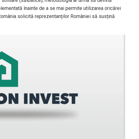
r solitare (sălbatice); metodologia ar urma să devină
implementată înainte de a se mai permite utilizarea oricărei
România solicită reprezentanților României să susțină