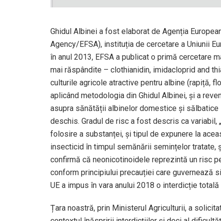
Ghidul Albinei a fost elaborat de Agenția Europe
Agency/EFSA), instituția de cercetare a Uniunii Eu
în anul 2013, EFSA a publicat o primă cercetare maj
mai răspândite – clothianidin, imidacloprid and th
culturile agricole atractive pentru albine (rapiță, 
aplicând metodologia din Ghidul Albinei, și a reven
asupra sănătății albinelor domestice și sălbatice la
deschis. Gradul de risc a fost descris ca variabil, 
folosire a substanței, și tipul de expunere la acea
insecticid în timpul semănării semințelor tratate, 
confirmă că neonicotinoidele reprezintă un risc pe
conform principiului precauției care guvernează sis
UE a impus în vara anului 2018 o interdicție totală
Țara noastră, prin Ministerul Agriculturii, a solicita
contextul înăspririi interdicțiilor și deci al dificu