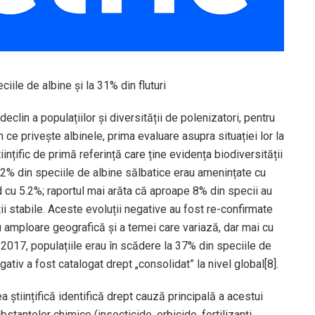
iile de albine și la 31% din fluturi
clin a populațiilor și diversității de polenizatori, pentru
n ce privește albinele, prima evaluare asupra situației lor la
iințific de primă referință care ține evidența biodiversității
9.2% din speciile de albine sălbatice erau amenințate cu
id cu 5.2%; raportul mai arăta că aproape 8% din specii au
i stabile. Aceste evoluții negative au fost re-confirmate
cu amploare geografică și a temei care variază, dar mai cu
2017, populațiile erau în scădere la 37% din speciile de
egativ a fost catalogat drept „consolidat” la nivel global[8].
 științifică identifică drept cauză principală a acestui
bstanțelor chimice (insecticide, erbicide, fertilizanți