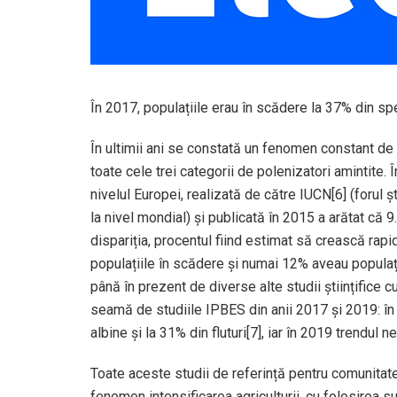
În 2017, populațiile erau în scădere la 37% din spec
În ultimii ani se constată un fenomen constant de de
toate cele trei categorii de polenizatori amintite. Î
nivelul Europei, realizată de către IUCN[6] (forul șt
la nivel mondial) și publicată în 2015 a arătat că 
dispariția, procentul fiind estimat să crească rap
populațiile în scădere și numai 12% aveau populați
până în prezent de diverse alte studii științifice 
seamă de studiile IPBES din anii 2017 și 2019: în 
albine și la 31% din fluturi[7], iar în 2019 trendul n
Toate aceste studii de referință pentru comunitatea
fenomen intensificarea agriculturii, cu folosirea su