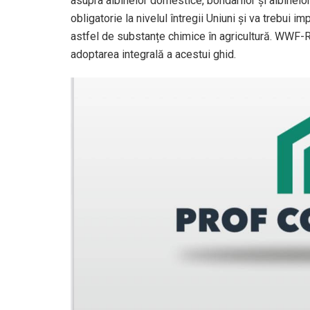
asupra albinelor domestice, bondarilor și albinelo
obligatorie la nivelul întregii Uniuni și va trebui 
astfel de substanțe chimice în agricultură. WWF-
adoptarea integrală a acestui ghid.