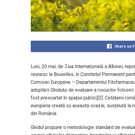
Share on 
Luni, 20 mai, de Ziua Internațională a Albinei, repr
reunesc la Bruxelles, în Comitetul Permanent pent
Comisiei Europene – Departamentul Fitofarmaceutic
adoptării Ghidului de evaluare a riscurilor folosiri
fost prescurtat în spațiul public)[2]. Cetățenii ro
europene creată cu această ocazie, susținută la n
din România.
Ghidul propune o metodologie standard de evaluare