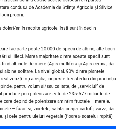
etare condusă de Academia de Științe Agricole și Silvice
gii proprii.
dolari/an în recolte agricole, însă sunt în declin
are fac parte peste 20.000 de specii de albine, alte tipuri
sări și lilieci. Marea majoritate dintre aceste specii sunt
 fiind albinele de miere (Apis mellifera și Apis cerana, dar
și albine solitare. La nivel global, 90% dintre plantele
ealizează toți aceștia, iar peste trei sferturi din producția
inde, pentru volum și/sau calitate, de „serviciul” de
unt produse prin polenizare este de 235-577 miliarde de
nte care depind de polenizare amintim fructele – merele,
umele – fasolea, vinetele, salata, ceapa, cartofii, varza, dar
, și cele pentru uleiuri vegetale (floarea-soarelui, rapiță).