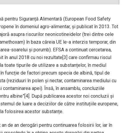
ană pentru Siguranță Alimentară (European Food Safety
ropene în domeniul agro-alimentar, și publicat în 2013. Tot
oră asupra riscurilor neonicotineidelor (trei dintre cele
iamethoxam) în baza căreia UE le-a interzis temporar, din
floarea-soarelui și porumb). EFSA a continuat cercetarea,
it în anul 2018 cu noi rezultate[3] care confirmau riscul
 toate tipurile de utilizare a substanțelor, în mediul
„în funcție de factori precum specia de albină, tipul de
sta (reziduuri în polen și nectar, contaminarea mediului cu
și contaminarea apei). Însă, în ansamblu, concluziile
ntru albine”[4]. După publicarea acestor noi concluzii și
temul de luare a deciziilor de către instituțiile europene,
 la folosirea acestor substanțe.
t an de an derogări pentru continuarea folosirii lor, iar în
ltății crescânde în a obține aceste derogări din partea