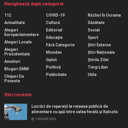
Navighează după categorie
112
COVID-19
Război În Ucraina
Actualitate
Cultură
Sănătate
Alegeri
Editorial
Social
Europarlamentare
Educaţie
Sport
Alegeri Locale
Fără Categorie
Știri Externe
Alegeri
Monden
Știri Naționale
Prezidentiale
Opinii
Știrile Zilei
Anunturi
Politică
Timp Liber
Bloguri EMM
Publicitate
Utile
Chipuri De
Poveste
Stiri recente
Lucrări de reparații la rețeaua publică de
alimentare cu apă între calea ferată și Italsofa
7 AUGUST 2026