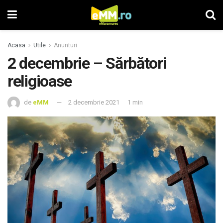
Acasa
Utile
Anunturi
2 decembrie – Sărbători
religioase
de
eMM
2 decembrie 2021
1 min