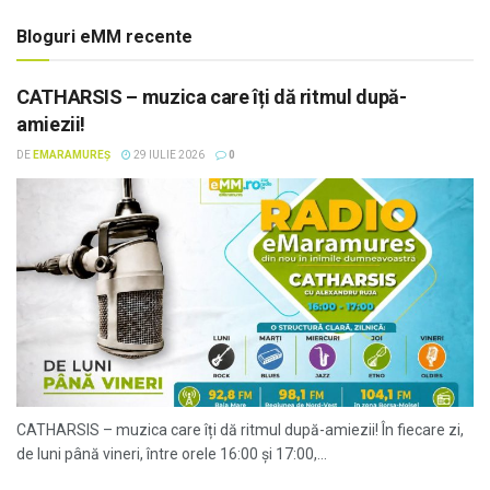
Bloguri eMM recente
CATHARSIS – muzica care îți dă ritmul după-
amiezii!
DE
EMARAMUREȘ
29 IULIE 2026
0
CATHARSIS – muzica care îți dă ritmul după-amiezii! În fiecare zi,
de luni până vineri, între orele 16:00 și 17:00,...