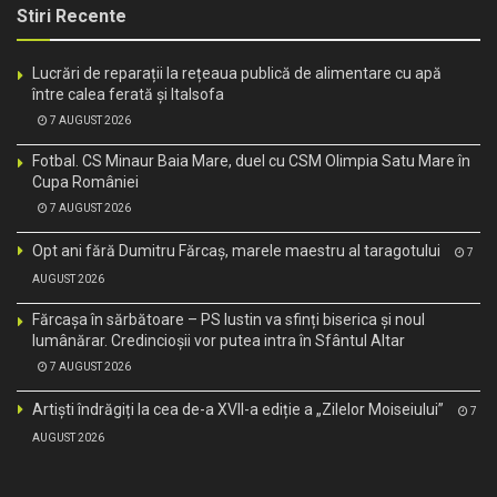
Stiri Recente
Lucrări de reparații la rețeaua publică de alimentare cu apă
între calea ferată și Italsofa
7 AUGUST 2026
Fotbal. CS Minaur Baia Mare, duel cu CSM Olimpia Satu Mare în
Cupa României
7 AUGUST 2026
Opt ani fără Dumitru Fărcaș, marele maestru al taragotului
7
AUGUST 2026
Fărcașa în sărbătoare – PS Iustin va sfinți biserica și noul
lumânărar. Credincioșii vor putea intra în Sfântul Altar
7 AUGUST 2026
Artiști îndrăgiți la cea de-a XVII-a ediție a „Zilelor Moiseiului”
7
AUGUST 2026