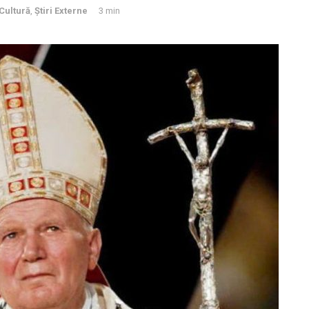
Cultură
,
Știri Externe
3 min