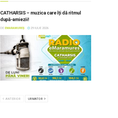
CATHARSIS – muzica care îți dă ritmul
după-amiezii!
DE
EMARAMUREȘ
29 IULIE 2026
ANTERIOR
URMATOR