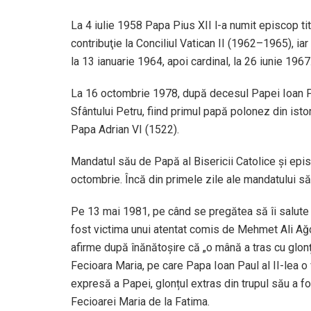
La 4 iulie 1958 Papa Pius XII l-a numit episcop tit
contribuţie la Conciliul Vatican II (1962–1965), ia
la 13 ianuarie 1964, apoi cardinal, la 26 iunie 1967
La 16 octombrie 1978, după decesul Papei Ioan Paul
Sfântului Petru, fiind primul papă polonez din istor
Papa Adrian VI (1522).
Mandatul său de Papă al Bisericii Catolice și episc
octombrie. Încă din primele zile ale mandatului său,
Pe 13 mai 1981, pe când se pregătea să îi salute p
fost victima unui atentat comis de Mehmet Ali Ağca
afirme după înănătoşire că „o mână a tras cu glonțul
Fecioara Maria, pe care Papa Ioan Paul al II-lea o 
expresă a Papei, glonțul extras din trupul său a 
Fecioarei Maria de la Fatima.