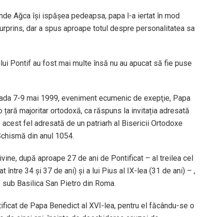
 unde Ağca îşi ispăşea pedeapsa, papa l-a iertat în mod
surprins, dar a spus aproape totul despre personalitatea sa
ului Pontif au fost mai multe însă nu au apucat să fie puse
rioada 7-9 mai 1999, eveniment ecumenic de exepţie, Papa
o țară majoritar ortodoxă, ca răspuns la invitația adresată
 acest fel adresată de un patriarh al Bisericii Ortodoxe
 Schismă din anul 1054.
Divine, după aproape 27 de ani de Pontificat – al treilea cel
 între 34 și 37 de ani) și a lui Pius al IX-lea (31 de ani) – ,
de sub Basilica San Pietro din Roma.
tificat de Papa Benedict al XVI-lea, pentru el făcându-se o