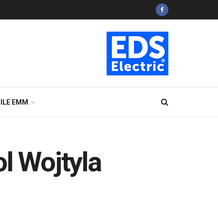
ILE EMM
l Wojtyla