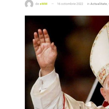
de
eMM
16 octombrie 2022
in
Actualitate
,