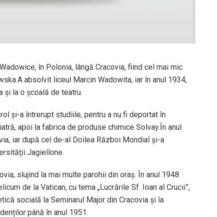
Wadowice, în Polonia, lângă Cracovia, fiind cel mai mic
rowska.A absolvit liceul Marcin Wadowita, iar în anul 1934,
 şi la o şcoală de teatru.
rol şi-a întrerupt studiile, pentru a nu fi deportat în
piatră, apoi la fabrica de produse chimice Solvay.În anul
ia, iar după cel de-al Doilea Război Mondial şi-a
rsităţii Jagiellone.
via, slujind la mai multe parohii din oraş. În anul 1948
licum de la Vatican, cu tema „Lucrările Sf. Ioan al Crucii”,
tică socială la Seminarul Major din Cracovia şi la
denților până în anul 1951.