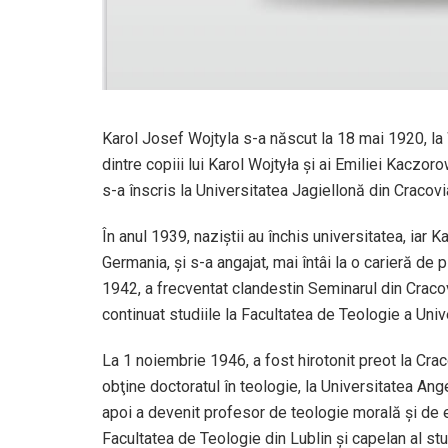
Karol Josef Wojtyla s-a născut la 18 mai 1920, la 
dintre copiii lui Karol Wojtyła şi ai Emiliei Kaczo
s-a înscris la Universitatea Jagiellonă din Cracovia
În anul 1939, naziştii au închis universitatea, iar Ka
Germania, şi s-a angajat, mai întâi la o carieră de 
1942, a frecventat clandestin Seminarul din Cracov
continuat studiile la Facultatea de Teologie a Unive
La 1 noiembrie 1946, a fost hirotonit preot la Craco
obţine doctoratul în teologie, la Universitatea Ange
apoi a devenit profesor de teologie morală şi de e
Facultatea de Teologie din Lublin şi capelan al stu