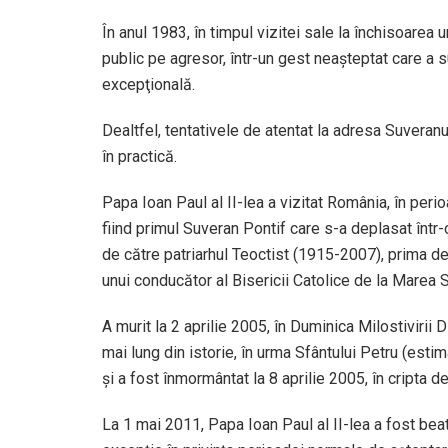
În anul 1983, în timpul vizitei sale la închisoarea
public pe agresor, într-un gest neaşteptat care a 
excepţională.
Dealtfel, tentativele de atentat la adresa Suveran
în practică.
Papa Ioan Paul al II-lea a vizitat România, în pe
fiind primul Suveran Pontif care s-a deplasat într-
de către patriarhul Teoctist (1915-2007), prima de
unui conducător al Bisericii Catolice de la Marea
A murit la 2 aprilie 2005, în Duminica Milostivirii 
mai lung din istorie, în urma Sfântului Petru (estimat
şi a fost înmormântat la 8 aprilie 2005, în cripta 
La 1 mai 2011, Papa Ioan Paul al II-lea a fost bea