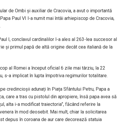
ular de Ombi şi auxiliar de Cracovia, a avut o importantă
r Papa Paul VI l-a numit mai întâi arhiepiscop de Cracovia,
.
 I, conclavul cardinalilor l-a ales al 263-lea succesor al
ie şi primul papă de altă origine decât cea italiană de la
op al Romei a început oficial 6 zile mai târziu, la 22
 s-a implicat în lupta împotriva regimurilor totalitare.
e credincioșii adunați în Piața Sfântului Petru, Papa a
, care a tras cu pistolul din apropiere, însă papa avea să
, alta i-a modificat traiectoria”, făcând referire la
venera în mod deosebit. Mai mult, chiar la solicitarea
fost depus în coroana de aur care decorează statuia