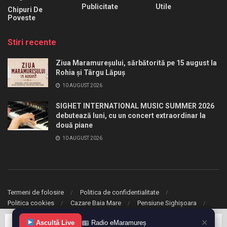
Publicitate
Utile
Chipuri De
Poveste
Stiri recente
Ziua Maramureșului, sărbătorită pe 15 august la
Rohia și Târgu Lăpuș
10 AUGUST 2026
SIGHET INTERNATIONAL MUSIC SUMMER 2026
debutează luni, cu un concert extraordinar la
două piane
10 AUGUST 2026
Termeni de folosire
Politica de confidentialitate
Politica cookies
Cazare Baia Mare
Pensiune Sighișoara
✕
Ascultă Live
Radio eMaramureș
© 2020 eMaramures. Toate drepturile rezervate.