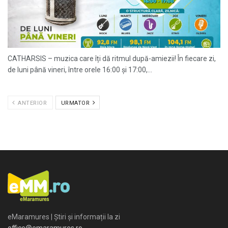
CATHARSIS – muzica care îți dă ritmul după-amiezii! În fiecare zi,
de luni până vineri, între orele 16:00 și 17:00,...
ANTERIOR
URMATOR
eMaramures | Știri și informații la zi
office@emaramures.ro