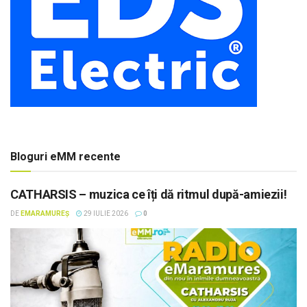
Bloguri eMM recente
CATHARSIS – muzica ce îți dă ritmul după-amiezii!
DE
EMARAMUREȘ
29 IULIE 2026
0