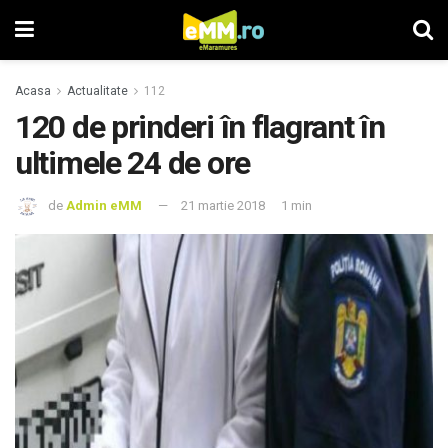
Acasa
Actualitate
112
120 de prinderi în flagrant în
ultimele 24 de ore
de
Admin eMM
21 martie 2018
1 min