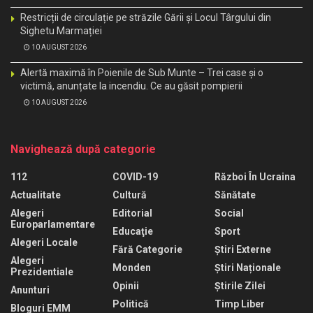
Restricții de circulație pe străzile Gării și Locul Târgului din
Sighetu Marmației
10 AUGUST 2026
Alertă maximă în Poienile de Sub Munte – Trei case și o
victimă, anunțate la incendiu. Ce au găsit pompierii
10 AUGUST 2026
Navighează după categorie
112
COVID-19
Război În Ucraina
Actualitate
Cultură
Sănătate
Alegeri
Editorial
Social
Europarlamentare
Educaţie
Sport
Alegeri Locale
Fără Categorie
Știri Externe
Alegeri
Monden
Știri Naționale
Prezidentiale
Opinii
Știrile Zilei
Anunturi
Politică
Timp Liber
Bloguri EMM